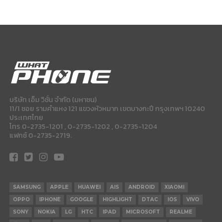
บริษัท เอ็ม วิชั่น จำกัด (มหาชน)
11/1 ซอย รามคำแหง 121 แขวงหัวหมาก เขตบางกะปี กรุงเทพฯ 10240
ประเทศไทย
โทร 0-2735-1201 , 0-2735-1202 , 0-2735-1204
แฟกซ์ 0-2735-2719.
SAMSUNG
APPLE
HUAWEI
AIS
ANDROID
XIAOMI
OPPO
IPHONE
GOOGLE
HIGHLIGHT
DTAC
IOS
VIVO
SONY
NOKIA
LG
HTC
IPAD
MICROSOFT
REALME