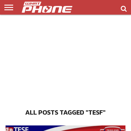
ข่าว
รีวิว
ทิป
แอพ
เกมส์
บทความ
COMPARISON
ติดต่อ
API
&
พลิ
เรา
NEW
ทริค
เคชั่น
ALL POSTS TAGGED "TESF"