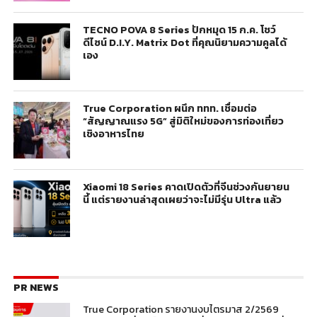
TECNO POVA 8 Series ปักหมุด 15 ก.ค. โชว์
ดีไซน์ D.I.Y. Matrix Dot ที่คุณนิยามความคูลได้
เอง
True Corporation ผนึก ททท. เชื่อมต่อ
“สัญญาณแรง 5G” สู่มิติใหม่ของการท่องเที่ยว
เชิงอาหารไทย
Xiaomi 18 Series คาดเปิดตัวที่จีนช่วงกันยายน
นี้ แต่รายงานล่าสุดเผยว่าจะไม่มีรุ่น Ultra แล้ว
PR NEWS
True Corporation รายงานงบไตรมาส 2/2569