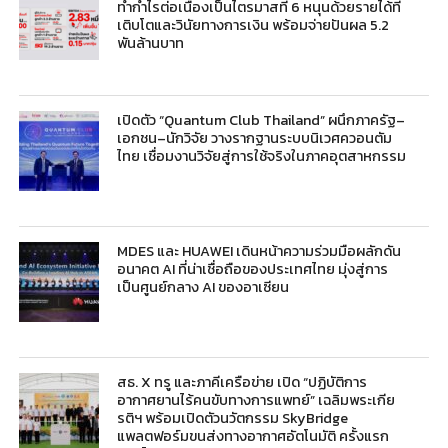
ทำกำไรต่อเนื่องเป็นไตรมาสที่ 6 หนุนด้วยรายได้ที่
เติบโตและวินัยทางการเงิน พร้อมจ่ายปันผล 5.2
พันล้านบาท
เปิดตัว “Quantum Club Thailand” ผนึกภาครัฐ–
เอกชน–นักวิจัย วางรากฐานระบบนิเวศควอนตัม
ไทย เชื่อมงานวิจัยสู่การใช้จริงในภาคอุตสาหกรรม
MDES และ HUAWEI เดินหน้าความร่วมมือผลักดัน
อนาคต AI ที่น่าเชื่อถือของประเทศไทย มุ่งสู่การ
เป็นศูนย์กลาง AI ของอาเซียน
สธ. X ทรู และภาคีเครือข่าย เปิด “ปฏิบัติการ
อากาศยานไร้คนขับทางการแพทย์” เฉลิมพระเกีย
รติฯ พร้อมเปิดตัวนวัตกรรม SkyBridge
แพลตฟอร์มขนส่งทางอากาศอัตโนมัติ ครั้งแรก