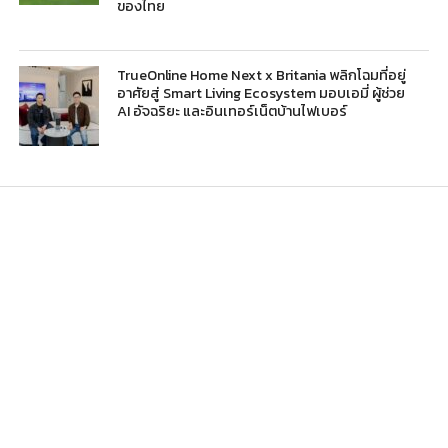
ของไทย
TrueOnline Home Next x Britania พลิกโฉมที่อยู่
อาศัยสู่ Smart Living Ecosystem มอบเอมี่ ผู้ช่วย
AI อัจฉริยะ และอินเทอร์เน็ตบ้านไฟเบอร์