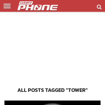
ข่าว
รีวิว
ทิป
แอพ
เกมส์
บทความ
COMPARISON
ติดต่อ
API
&
พลิ
เรา
NEW
ทริค
เคชั่น
ALL POSTS TAGGED "TOWER"