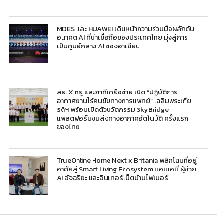
MDES และ HUAWEI เดินหน้าความร่วมมือผลักดัน
อนาคต AI ที่น่าเชื่อถือของประเทศไทย มุ่งสู่การ
เป็นศูนย์กลาง AI ของอาเซียน
สธ. X ทรู และภาคีเครือข่าย เปิด “ปฏิบัติการ
อากาศยานไร้คนขับทางการแพทย์” เฉลิมพระเกีย
รติฯ พร้อมเปิดตัวนวัตกรรม SkyBridge
แพลตฟอร์มขนส่งทางอากาศอัตโนมัติ ครั้งแรก
ของไทย
TrueOnline Home Next x Britania พลิกโฉมที่อยู่
อาศัยสู่ Smart Living Ecosystem มอบเอมี่ ผู้ช่วย
AI อัจฉริยะ และอินเทอร์เน็ตบ้านไฟเบอร์