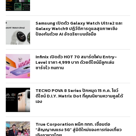
Samsung เปิดตัว Galaxy Watch Ultra2 และ
Galaxy Watch9 ปฏิวัติการดูแลสุขภาพเชิง
ป้องกันด้วย AI อัจฉริยะบนข้อมือ
Infinix เปิดตัว HOT 70 สมาร์ตโฟน Entry-
Level ราคา 4,999 บาท ด้วยดีไซน์มีลูกเล่น
ชาร์จไว ทนทาน
TECNO POVA 8 Series ปักหมุด 15 ก.ค. โชว์
ดีไซน์ D.I.Y. Matrix Dot ที่คุณนิยามความคูลได้
เอง
True Corporation ผนึก ททท. เชื่อมต่อ
“สัญญาณแรง 5G” สู่มิติใหม่ของการท่องเที่ยว
เชิงอาหารไทย