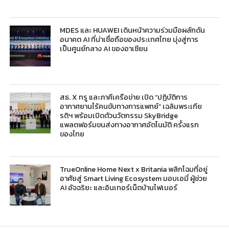
MDES และ HUAWEI เดินหน้าความร่วมมือผลักดัน
อนาคต AI ที่น่าเชื่อถือของประเทศไทย มุ่งสู่การ
เป็นศูนย์กลาง AI ของอาเซียน
สธ. X ทรู และภาคีเครือข่าย เปิด “ปฏิบัติการ
อากาศยานไร้คนขับทางการแพทย์” เฉลิมพระเกีย
รติฯ พร้อมเปิดตัวนวัตกรรม SkyBridge
แพลตฟอร์มขนส่งทางอากาศอัตโนมัติ ครั้งแรก
ของไทย
TrueOnline Home Next x Britania พลิกโฉมที่อยู่
อาศัยสู่ Smart Living Ecosystem มอบเอมี่ ผู้ช่วย
AI อัจฉริยะ และอินเทอร์เน็ตบ้านไฟเบอร์