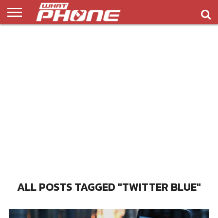
ข่าว
รีวิว
ทิป
แอพ
เกมส์
บทความ
COMPARISON
ติดต่อ
API
&
พลิ
เรา
NEW
ทริค
เคชั่น
ALL POSTS TAGGED "TWITTER BLUE"