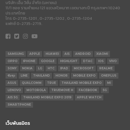
บริษัท เอ็ม วิชั่น จำกัด (มหาชน)
11/1 ซอย รามคำแหง 121 แขวงหัวหมาก เขตบางกะปี กรุงเทพฯ 10240
ประเทศไทย
โทร 0-2735-1201 , 0-2735-1202 , 0-2735-1204
แฟกซ์ 0-2735-2719.
SAMSUNG
APPLE
HUAWEI
AIS
ANDROID
XIAOMI
OPPO
IPHONE
GOOGLE
HIGHLIGHT
DTAC
IOS
VIVO
SONY
NOKIA
LG
HTC
IPAD
MICROSOFT
REALME
ซัมซุง
LINE
THAILAND
HONOR
MOBILE EXPO
ONEPLUS
ASUS
QUALCOMM
TRUE
THAILAND MOBILE EXPO
MI
LENOVO
MOTOROLA
TRUEMOVE H
FACEBOOK
5G
AIS 5G
THAILAND MOBILE EXPO 2019
APPLE WATCH
SMARTPHONE
เว็บพันธมิตร