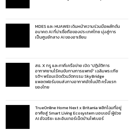
MDES และ HUAWEI เดินหน้าความร่วมมือผลักดัน
อนาคต AI ที่น่าเชื่อถือของประเทศไทย มุ่งสู่การ
เป็นศูนย์กลาง AI ของอาเซียน
สธ. X ทรู และภาคีเครือข่าย เปิด “ปฏิบัติการ
อากาศยานไร้คนขับทางการแพทย์” เฉลิมพระเกีย
รติฯ พร้อมเปิดตัวนวัตกรรม SkyBridge
แพลตฟอร์มขนส่งทางอากาศอัตโนมัติ ครั้งแรก
ของไทย
TrueOnline Home Next x Britania พลิกโฉมที่อยู่
อาศัยสู่ Smart Living Ecosystem มอบเอมี่ ผู้ช่วย
AI อัจฉริยะ และอินเทอร์เน็ตบ้านไฟเบอร์