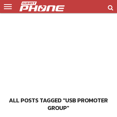
ข่าว
รีวิว
ทิป
แอพ
เกมส์
บทความ
COMPARISON
ติดต่อ
API
&
พลิ
เรา
NEW
ทริค
เคชั่น
ALL POSTS TAGGED "USB PROMOTER
GROUP"