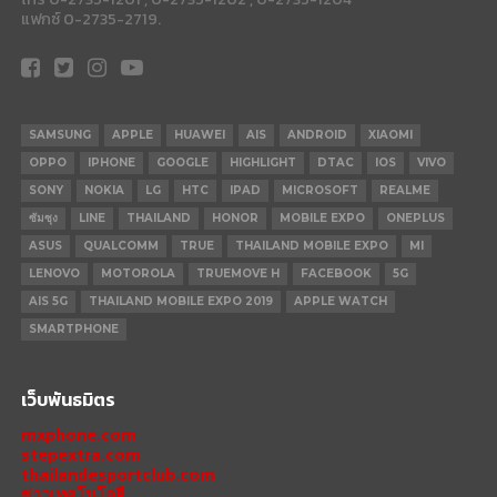
แฟกซ์ 0-2735-2719.
SAMSUNG
APPLE
HUAWEI
AIS
ANDROID
XIAOMI
OPPO
IPHONE
GOOGLE
HIGHLIGHT
DTAC
IOS
VIVO
SONY
NOKIA
LG
HTC
IPAD
MICROSOFT
REALME
ซัมซุง
LINE
THAILAND
HONOR
MOBILE EXPO
ONEPLUS
ASUS
QUALCOMM
TRUE
THAILAND MOBILE EXPO
MI
LENOVO
MOTOROLA
TRUEMOVE H
FACEBOOK
5G
AIS 5G
THAILAND MOBILE EXPO 2019
APPLE WATCH
SMARTPHONE
เว็บพันธมิตร
mxphone.com
stepextra.com
thailandesportclub.com
ข่าวเทคโนโลยี