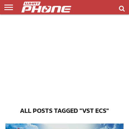
ข่าว
รีวิว
ทิป
แอพ
เกมส์
บทความ
COMPARISON
ติดต่อ
API
&
พลิ
เรา
NEW
ทริค
เคชั่น
ALL POSTS TAGGED "VST ECS"