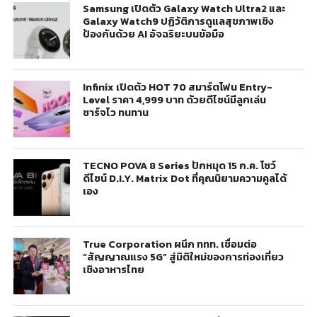
Samsung เปิดตัว Galaxy Watch Ultra2 และ
Galaxy Watch9 ปฏิวัติการดูแลสุขภาพเชิง
ป้องกันด้วย AI อัจฉริยะบนข้อมือ
Infinix เปิดตัว HOT 70 สมาร์ตโฟน Entry-
Level ราคา 4,999 บาท ด้วยดีไซน์มีลูกเล่น
ชาร์จไว ทนทาน
TECNO POVA 8 Series ปักหมุด 15 ก.ค. โชว์
ดีไซน์ D.I.Y. Matrix Dot ที่คุณนิยามความคูลได้
เอง
True Corporation ผนึก ททท. เชื่อมต่อ
“สัญญาณแรง 5G” สู่มิติใหม่ของการท่องเที่ยว
เชิงอาหารไทย