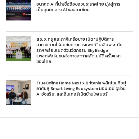
อนาคต AI ที่น่าเชื่อถือของประเทศไทย มุ่งสู่การ
เป็นศูนย์กลาง AI ของอาเซียน
สธ. X ทรู และภาคีเครือข่าย เปิด “ปฏิบัติการ
อากาศยานไร้คนขับทางการแพทย์” เฉลิมพระเกีย
รติฯ พร้อมเปิดตัวนวัตกรรม SkyBridge
แพลตฟอร์มขนส่งทางอากาศอัตโนมัติ ครั้งแรก
ของไทย
TrueOnline Home Next x Britania พลิกโฉมที่อยู่
อาศัยสู่ Smart Living Ecosystem มอบเอมี่ ผู้ช่วย
AI อัจฉริยะ และอินเทอร์เน็ตบ้านไฟเบอร์