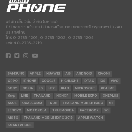
บริษัท เอ็ม วิชั่น จำกัด (มหาชน)
11/1 ซอย รามคำแหง 121 แขวงหัวหมาก เขตบางกะปี กรุงเทพฯ 10240
ประเทศไทย
โทร 0-2735-1201 , 0-2735-1202 , 0-2735-1204
แฟกซ์ 0-2735-2719.
SAMSUNG
APPLE
HUAWEI
AIS
ANDROID
XIAOMI
OPPO
IPHONE
GOOGLE
HIGHLIGHT
DTAC
IOS
VIVO
SONY
NOKIA
LG
HTC
IPAD
MICROSOFT
REALME
ซัมซุง
LINE
THAILAND
HONOR
MOBILE EXPO
ONEPLUS
ASUS
QUALCOMM
TRUE
THAILAND MOBILE EXPO
MI
LENOVO
MOTOROLA
TRUEMOVE H
FACEBOOK
5G
AIS 5G
THAILAND MOBILE EXPO 2019
APPLE WATCH
SMARTPHONE