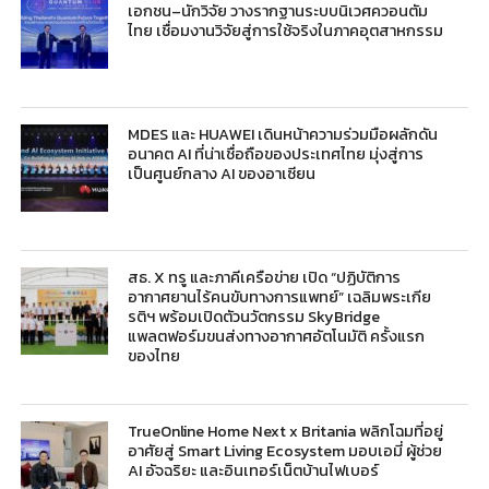
เอกชน–นักวิจัย วางรากฐานระบบนิเวศควอนตัม
ไทย เชื่อมงานวิจัยสู่การใช้จริงในภาคอุตสาหกรรม
MDES และ HUAWEI เดินหน้าความร่วมมือผลักดัน
อนาคต AI ที่น่าเชื่อถือของประเทศไทย มุ่งสู่การ
เป็นศูนย์กลาง AI ของอาเซียน
สธ. X ทรู และภาคีเครือข่าย เปิด “ปฏิบัติการ
อากาศยานไร้คนขับทางการแพทย์” เฉลิมพระเกีย
รติฯ พร้อมเปิดตัวนวัตกรรม SkyBridge
แพลตฟอร์มขนส่งทางอากาศอัตโนมัติ ครั้งแรก
ของไทย
TrueOnline Home Next x Britania พลิกโฉมที่อยู่
อาศัยสู่ Smart Living Ecosystem มอบเอมี่ ผู้ช่วย
AI อัจฉริยะ และอินเทอร์เน็ตบ้านไฟเบอร์