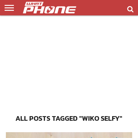
ข่าว
รีวิว
ทิป
แอพ
เกมส์
บทความ
COMPARISON
ติดต่อ
API
&
พลิ
เรา
NEW
ทริค
เคชั่น
ALL POSTS TAGGED "WIKO SELFY"