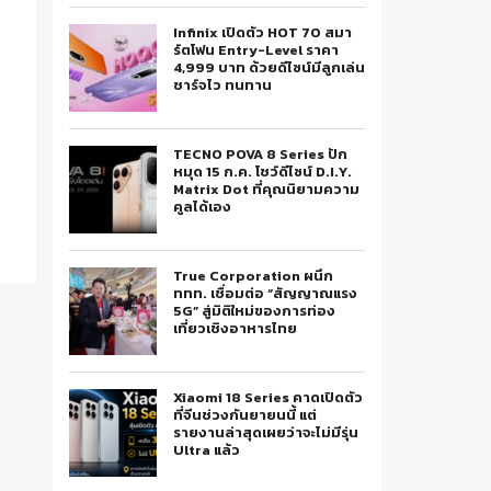
Infinix เปิดตัว HOT 70 สมา
ร์ตโฟน Entry-Level ราคา
4,999 บาท ด้วยดีไซน์มีลูกเล่น
ชาร์จไว ทนทาน
TECNO POVA 8 Series ปัก
หมุด 15 ก.ค. โชว์ดีไซน์ D.I.Y.
Matrix Dot ที่คุณนิยามความ
คูลได้เอง
True Corporation ผนึก
ททท. เชื่อมต่อ “สัญญาณแรง
5G” สู่มิติใหม่ของการท่อง
เที่ยวเชิงอาหารไทย
Xiaomi 18 Series คาดเปิดตัว
ที่จีนช่วงกันยายนนี้ แต่
รายงานล่าสุดเผยว่าจะไม่มีรุ่น
Ultra แล้ว