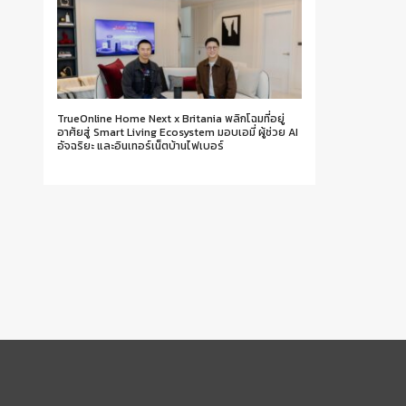
TrueOnline Home Next x Britania พลิกโฉมที่อยู่
อาศัยสู่ Smart Living Ecosystem มอบเอมี่ ผู้ช่วย AI
อัจฉริยะ และอินเทอร์เน็ตบ้านไฟเบอร์