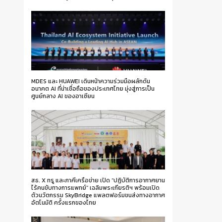
MDES และ HUAWEI เดินหน้าความร่วมมือผลักดัน
อนาคต AI ที่น่าเชื่อถือของประเทศไทย มุ่งสู่การเป็น
ศูนย์กลาง AI ของอาเซียน
สธ. X ทรู และภาคีเครือข่าย เปิด “ปฏิบัติการอากาศยาน
ไร้คนขับทางการแพทย์” เฉลิมพระเกียรติฯ พร้อมเปิด
ตัวนวัตกรรม SkyBridge แพลตฟอร์มขนส่งทางอากาศ
อัตโนมัติ ครั้งแรกของไทย