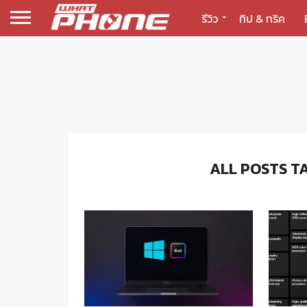
รีวิว
ทิป & ทริค
ALL POSTS T