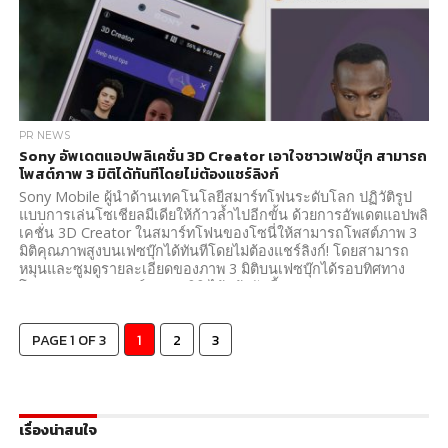
PR NEWS
Sony อัพเดตแอปพลิเคชั่น 3D Creator เอาใจชาวเฟซบุ๊ก สามารถ
โพสต์ภาพ 3 มิติได้ทันทีโดยไม่ต้องแชร์ลิงก์
Sony Mobile ผู้นำด้านเทคโนโลยีสมาร์ทโฟนระดับโลก ปฏิวัติรูป
แบบการเล่นโซเชียลมีเดียให้ก้าวล้ำไปอีกขั้น ด้วยการอัพเดตแอปพลิ
เคชั่น 3D Creator ในสมาร์ทโฟนของโซนี่ให้สามารถโพสต์ภาพ 3
มิติคุณภาพสูงบนเฟซบุ๊กได้ทันทีโดยไม่ต้องแชร์ลิงก์! โดยสามารถ
หมุนและซูมดูรายละเอียดของภาพ 3 มิติบนเฟซบุ๊กได้รอบทิศทาง
โดยคุณสามารถแชร์ภาพ 3 มิติ ได้แล้ววันนี้!
PAGE 1 OF 3
1
2
3
เรื่องน่าสนใจ