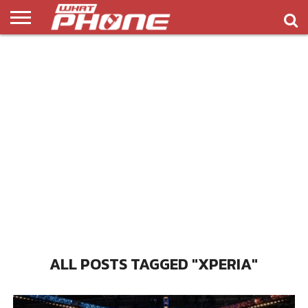
ข่าว
รีวิว
ทิป
แอพ
เกมส์
บทความ
COMPARISON
ติดต่อ
API
&
พลิ
เรา
NEW
ทริค
เคชั่น
ALL POSTS TAGGED "XPERIA"