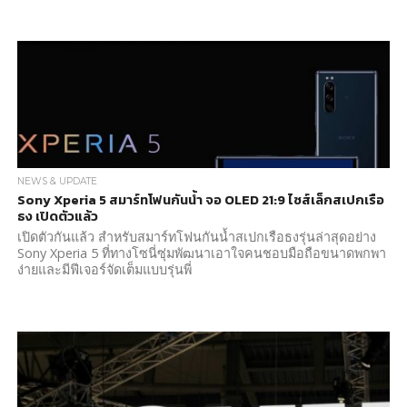
NEWS & UPDATE
Sony Xperia 5 สมาร์ทโฟนกันน้ำ จอ OLED 21:9 ไซส์เล็กสเปกเรือ
ธง เปิดตัวแล้ว
เปิดตัวกันแล้ว สำหรับสมาร์ทโฟนกันน้ำสเปกเรือธงรุ่นล่าสุดอย่าง
Sony Xperia 5 ที่ทางโซนี่ซุ่มพัฒนาเอาใจคนชอบมือถือขนาดพกพา
ง่ายและมีฟีเจอร์จัดเต็มแบบรุ่นพี่