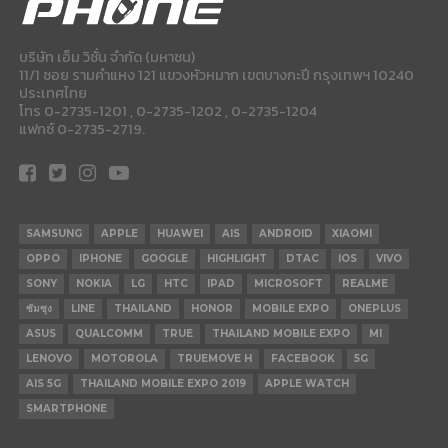
บริษัท เอ็ม วิชั่น จำกัด (มหาชน)
11/1 ซอย รามคำแหง 121 แขวงหัวหมาก เขตบางกะปี กรุงเทพฯ 10240
ประเทศไทย
โทร 0-2735-1201 , 0-2735-1202 , 0-2735-1204
แฟกซ์ 0-2735-2719.
SAMSUNG
APPLE
HUAWEI
AIS
ANDROID
XIAOMI
OPPO
IPHONE
GOOGLE
HIGHLIGHT
DTAC
IOS
VIVO
SONY
NOKIA
LG
HTC
IPAD
MICROSOFT
REALME
ซัมซุง
LINE
THAILAND
HONOR
MOBILE EXPO
ONEPLUS
ASUS
QUALCOMM
TRUE
THAILAND MOBILE EXPO
MI
LENOVO
MOTOROLA
TRUEMOVE H
FACEBOOK
5G
AIS 5G
THAILAND MOBILE EXPO 2019
APPLE WATCH
SMARTPHONE