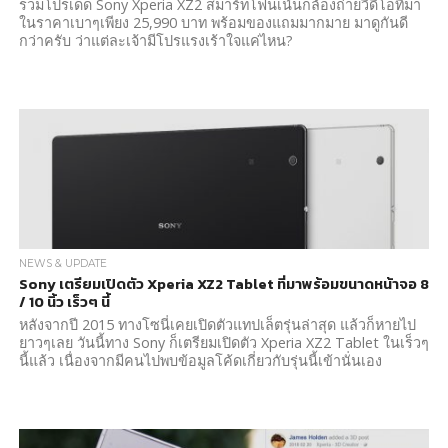
รวมโปรเด็ด Sony Xperia XZ2 สมาร์ทโฟนเน้นกล้องถ่ายวีดีโอที่มา
ในราคาเบาๆเพียง 25,990 บาท พร้อมของแถมมากมาย มาดูกันดี
กว่าครับ ว่าแต่ละเจ้ามีโปรแรงเร้าใจแค่ไหน?
NEWS & UPDATE
Sony เตรียมเปิดตัว Xperia XZ2 Tablet ที่มาพร้อมขนาดหน้าจอ 8
/ 10 นิ้ว เร็วๆ นี้
หลังจากปี 2015 ทางโซนี่เคยเปิดตัวแทปเล็ตรุ่นล่าสุด แล้วก็หายไป
ยาวๆเลย วันนี้ทาง Sony ก็เตรียมเปิดตัว Xperia XZ2 Tablet ในเร็วๆ
นี้แล้ว เนื่องจากมีคนไปพบข้อมูลโค้ดเกี่ยวกับรุ่นนี้เข้านั่นเอง