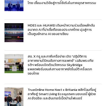
ไทย เชื่อมงานวิจัยสู่การใช้จริงในภาคอุตสาหกรรม
MDES และ HUAWEI เดินหน้าความร่วมมือผลักดัน
อนาคต AI ที่น่าเชื่อถือของประเทศไทย มุ่งสู่การ
เป็นศูนย์กลาง AI ของอาเซียน
สธ. X ทรู และภาคีเครือข่าย เปิด “ปฏิบัติการ
อากาศยานไร้คนขับทางการแพทย์” เฉลิมพระเกีย
รติฯ พร้อมเปิดตัวนวัตกรรม SkyBridge
แพลตฟอร์มขนส่งทางอากาศอัตโนมัติ ครั้งแรก
ของไทย
TrueOnline Home Next x Britania พลิกโฉมที่อยู่
อาศัยสู่ Smart Living Ecosystem มอบเอมี่ ผู้ช่วย
AI อัจฉริยะ และอินเทอร์เน็ตบ้านไฟเบอร์