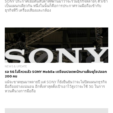
SONY ประกาศเมื่อต้นสัปดาห์ที่ผ่านมาว่าจะรวมธุรกิจหลายๆ ตัวเข้า
เป็นแผนกเดียวกัน หนึ่งในนั้นก็คือการประกาศรวมมือถือเข้ากับ
ธุรกิจทีวี เครื่องเสียงและกล้อง
NEWS & UPDATE
รอ 5G ไม่ไหวแล้ว SONY Mobile เตรียมปลดพนักงานฝั่งยุโรปออก
200 คน
แม้จะขาดทุนมาหลายปี แต่ SONY ก็ยังยืนยันว่าจะไม่ปิดแผนกธุรกิจ
มือถืออย่างแน่นอน อีกทั้งล่าสุดตั้งเป้าเอาไว้สูงว่าจะใช้ 5G ในการ
หวนคืนวงการมือถือ