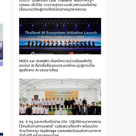
เปิดตัว “Quantum Club Thailand” ผนึกภาครัฐ–
เอกชน–นักวิจัย วางรากฐานระบบนิเวศควอนตัมไทย
เชื่อมงานวิจัยสู่การใช้จริงในภาคอุตสาหกรรม
MDES และ HUAWEI เดินหน้าความร่วมมือผลักดัน
อนาคต AI ที่น่าเชื่อถือของประเทศไทย มุ่งสู่การเป็น
ศูนย์กลาง AI ของอาเซียน
น
สธ. X ทรู และภาคีเครือข่าย เปิด “ปฏิบัติการอากาศยาน
ไร้คนขับทางการแพทย์” เฉลิมพระเกียรติฯ พร้อมเปิด
ตัวนวัตกรรม SkyBridge แพลตฟอร์มขนส่งทางอากาศ
อัตโนมัติ ครั้งแรกของไทย