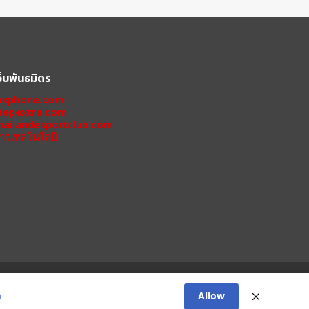
ว็บพันธมิตร
xphone.com
tepextra.com
hailandesportclub.com
่าวเทคโนโลยี
 11 PRO
IPHONE 11
XIAOMI
OPPO
HONOR
Allow
า