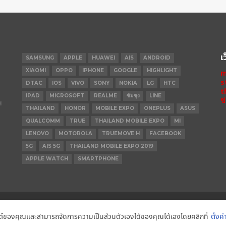
เ
SAMSUNG
APPLE
HUAWEI
AIS
ANDROID
XIAOMI
OPPO
IPHONE
GOOGLE
HIGHLIGHT
m
s
DTAC
IOS
VIVO
SONY
NOKIA
LG
HTC
t
IPAD
MICROSOFT
REALME
ซัมซุง
LINE
ข
ฯ
THAILAND
HONOR
MOBILE EXPO
ONEPLUS
ASUS
QUALCOMM
TRUE
THAILAND MOBILE EXPO
MI
LENOVO
MOTOROLA
TRUEMOVE H
FACEBOOK
5G
AIS 5G
THAILAND MOBILE EXPO 2019
APPLE WATCH
SMARTPHONE
IPHONE 14 PRO
IPHONE 14
IPHONE
็บไซต์ของคุณและสามารถจัดการความเป็นส่วนตัวเองได้ของคุณได้เองโดยคลิกที่
ตั้งค่
MOTOROLA
REALME
REDMI