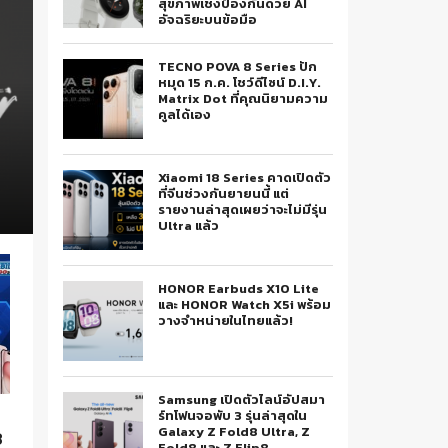
สุขภาพเชิงป้องกันด้วย AI
อัจฉริยะบนข้อมือ
TECNO POVA 8 Series ปัก
หมุด 15 ก.ค. โชว์ดีไซน์ D.I.Y.
Matrix Dot ที่คุณนิยามความ
คูลได้เอง
Xiaomi 18 Series คาดเปิดตัว
ที่จีนช่วงกันยายนนี้ แต่
รายงานล่าสุดเผยว่าจะไม่มีรุ่น
Ultra แล้ว
HONOR Earbuds X10 Lite
และ HONOR Watch X5i พร้อม
วางจำหน่ายในไทยแล้ว!
Samsung เปิดตัวไลน์อัปสมา
ร์ทโฟนจอพับ 3 รุ่นล่าสุดใน
Galaxy Z Fold8 Ultra, Z
3
Fold8 และ Z Flip8