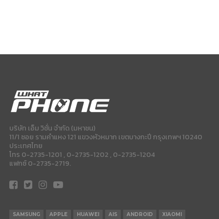
บริษัท เอ็ม วิชั่น จำกัด (มหาชน)
11/1 ซอย รามคำแหง 121 แขวงหัวหมาก เขตบางกะปี กรุงเทพฯ 10240
ประเทศไทย
โทร 0-2735-1201 , 0-2735-1202 , 0-2735-1204
แฟกซ์ 0-2735-2719.
SAMSUNG
APPLE
HUAWEI
AIS
ANDROID
XIAOMI