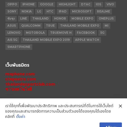
OPPO
IPHONE
GOOGLE
HIGHLIGHT
DTAC
IOS
VIVO
SONY
NOKIA
LG
HTC
IPAD
MICROSOFT
REALME
ซัมซุง
LINE
THAILAND
HONOR
MOBILE EXPO
ONEPLUS
ASUS
QUALCOMM
TRUE
THAILAND MOBILE EXPO
MI
LENOVO
MOTOROLA
TRUEMOVE H
FACEBOOK
5G
AIS 5G
THAILAND MOBILE EXPO 2019
APPLE WATCH
SMARTPHONE
เว็บพันธมิตร
mxphone.com
stepextra.com
thailandesportclub.com
ข่าวเทคโนโลยี
เราใช้คุกกี้เพื่อพัฒนาประสิทธิภาพ และประสบการณ์ที่ดีในการใช้เว็บไซต์
ของคุณและสามารถจัดการความเป็นส่วนตัวเองได้ของคุณได้เองโดย
IPHONE 14 PRO
IPHONE 14
IPHONE 11 PRO
IPHONE 11
XIAOMI
คลิกที่
ตั้งค่า
OPPO
HONOR
MOTOROLA
REALME
REDMI