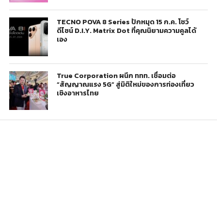
TECNO POVA 8 Series ปักหมุด 15 ก.ค. โชว์
ดีไซน์ D.I.Y. Matrix Dot ที่คุณนิยามความคูลได้
เอง
True Corporation ผนึก ททท. เชื่อมต่อ
“สัญญาณแรง 5G” สู่มิติใหม่ของการท่องเที่ยว
เชิงอาหารไทย