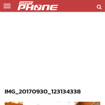
ข่าว
รีวิว
ทิป
แอพ
เกมส์
บทความ
COMPARISON
ติดต่อ
API
&
พลิ
เรา
NEW
ทริค
เคชั่น
IMG_20170930_123134338