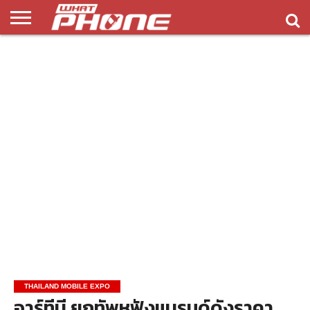
ข่าว
รีวิว
ทิป
แอพ
เกมส์
บทความ
COMPARISON
ติดต่อ
API
&
พลิ
เรา
NEW
ทริค
เคชั่น
THAILAND MOBILE EXPO
อาร์ทีบี ยกทัพหูฟังแบรนด์ดังราคา