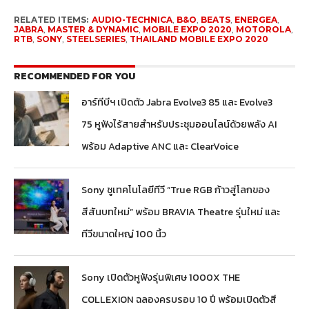
RELATED ITEMS:
AUDIO-TECHNICA
,
B&O
,
BEATS
,
ENERGEA
,
JABRA
,
MASTER & DYNAMIC
,
MOBILE EXPO 2020
,
MOTOROLA
,
RTB
,
SONY
,
STEELSERIES
,
THAILAND MOBILE EXPO 2020
RECOMMENDED FOR YOU
อาร์ทีบีฯ เปิดตัว Jabra Evolve3 85 และ Evolve3
75 หูฟังไร้สายสำหรับประชุมออนไลน์ด้วยพลัง AI
พร้อม Adaptive ANC และ ClearVoice
Sony ชูเทคโนโลยีทีวี “True RGB ก้าวสู่โลกของ
สีสันบทใหม่” พร้อม BRAVIA Theatre รุ่นใหม่ และ
ทีวีขนาดใหญ่ 100 นิ้ว
Sony เปิดตัวหูฟังรุ่นพิเศษ 1000X THE
COLLEXION ฉลองครบรอบ 10 ปี พร้อมเปิดตัวสี