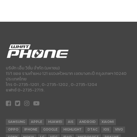
บริษัท เอ็ม วิชั่น จำกัด (มหาชน)
11/1 ซอย รามคำแหง 121 แขวงหัวหมาก เขตบางกะปี กรุงเทพฯ 10240
ประเทศไทย
โทร 0-2735-1201 , 0-2735-1202 , 0-2735-1204
แฟกซ์ 0-2735-2719.
SAMSUNG
APPLE
HUAWEI
AIS
ANDROID
XIAOMI
OPPO
IPHONE
GOOGLE
HIGHLIGHT
DTAC
IOS
VIVO