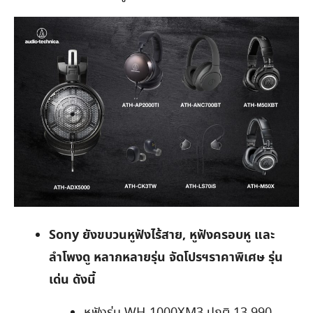
Sony
ยังขบวนหู
ฟังไร้สาย
, หูฟังครอบหู และ
ลำโพงดู หลากหลายรุ่น
จัดโปรฯราคาพิเศษ
รุ่น
เด่น ดังนี้