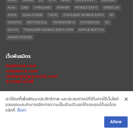
SONY
NOKIA
LG
HTC
IPAD
MICROSOFT
REALME
ซัมซุง
LINE
THAILAND
HONOR
MOBILE EXPO
ONEPLUS
ASUS
QUALCOMM
TRUE
THAILAND MOBILE EXPO
MI
LENOVO
MOTOROLA
TRUEMOVE H
FACEBOOK
5G
AIS 5G
THAILAND MOBILE EXPO 2019
APPLE WATCH
SMARTPHONE
เว็บพันธมิตร
mxphone.com
stepextra.com
thailandesportclub.com
ข่าวเทคโนโลยี
เราใช้คุกกี้เพื่อพัฒนาประสิทธิภาพ และประสบการณ์ที่ดีในการใช้เว็บไซต์
ของคุณและสามารถจัดการความเป็นส่วนตัวเองได้ของคุณได้เองโดย
IPHONE 14 PRO
IPHONE 14
IPHONE 11 PRO
IPHONE 11
XIAOMI
คลิกที่
ตั้งค่า
OPPO
HONOR
MOTOROLA
REALME
REDMI
Allow