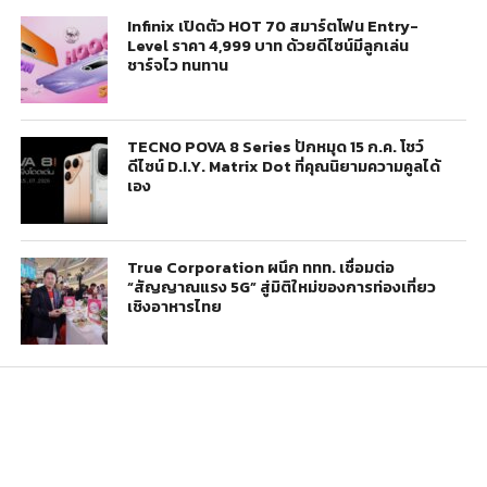
Infinix เปิดตัว HOT 70 สมาร์ตโฟน Entry-
Level ราคา 4,999 บาท ด้วยดีไซน์มีลูกเล่น
ชาร์จไว ทนทาน
TECNO POVA 8 Series ปักหมุด 15 ก.ค. โชว์
ดีไซน์ D.I.Y. Matrix Dot ที่คุณนิยามความคูลได้
เอง
True Corporation ผนึก ททท. เชื่อมต่อ
“สัญญาณแรง 5G” สู่มิติใหม่ของการท่องเที่ยว
เชิงอาหารไทย