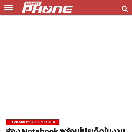
ข่าว
รีวิว
ทิป
แอพ
เกมส์
บทความ
COMPARISON
ติดต่อ
API
&
พลิ
เรา
NEW
ทริค
เคชั่น
THAILAND MOBILE EXPO 2018
ส่อง Notebook พร้อมโปรเด็ดในงาน