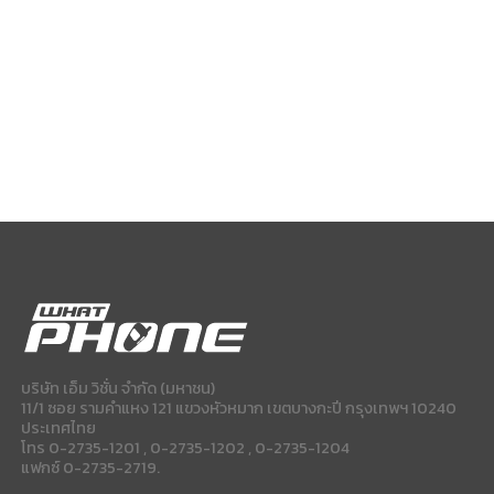
บริษัท เอ็ม วิชั่น จำกัด (มหาชน)
11/1 ซอย รามคำแหง 121 แขวงหัวหมาก เขตบางกะปี กรุงเทพฯ 10240
ประเทศไทย
โทร 0-2735-1201 , 0-2735-1202 , 0-2735-1204
แฟกซ์ 0-2735-2719.