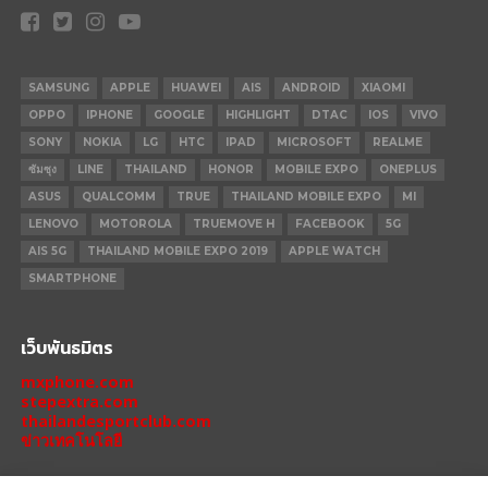
SAMSUNG
APPLE
HUAWEI
AIS
ANDROID
XIAOMI
OPPO
IPHONE
GOOGLE
HIGHLIGHT
DTAC
IOS
VIVO
SONY
NOKIA
LG
HTC
IPAD
MICROSOFT
REALME
ซัมซุง
LINE
THAILAND
HONOR
MOBILE EXPO
ONEPLUS
ASUS
QUALCOMM
TRUE
THAILAND MOBILE EXPO
MI
LENOVO
MOTOROLA
TRUEMOVE H
FACEBOOK
5G
AIS 5G
THAILAND MOBILE EXPO 2019
APPLE WATCH
SMARTPHONE
เว็บพันธมิตร
mxphone.com
stepextra.com
thailandesportclub.com
ข่าวเทคโนโลยี