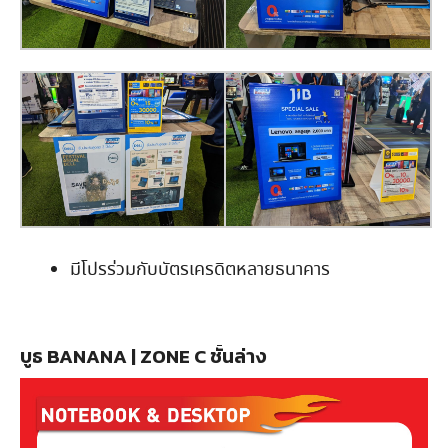
มีโปรร่วมกับบัตรเครดิตหลายธนาคาร
บูธ BANANA | ZONE C ชั้นล่าง