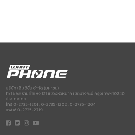
บริษัท เอ็ม วิชั่น จำกัด (มหาชน)
11/1 ซอย รามคำแหง 121 แขวงหัวหมาก เขตบางกะปี กรุงเทพฯ 10240
ประเทศไทย
โทร 0-2735-1201 , 0-2735-1202 , 0-2735-1204
แฟกซ์ 0-2735-2719.