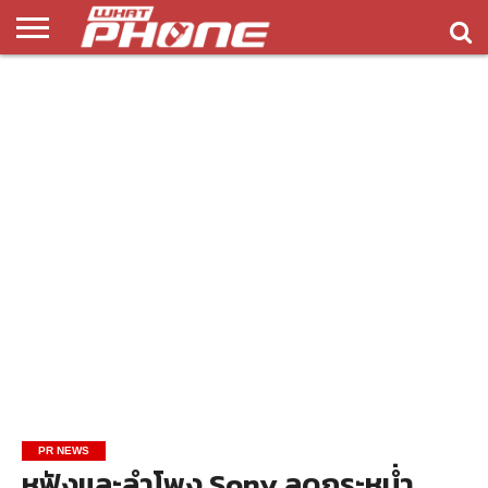
ข่าว
รีวิว
ทิป
แอพ
เกมส์
บทความ
COMPARISON
ติดต่อ
API
&
พลิ
เรา
NEW
ทริค
เคชั่น
PR NEWS
หูฟังและลำโพง Sony ลดกระหน่ำ