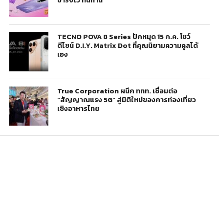
TECNO POVA 8 Series ปักหมุด 15 ก.ค. โชว์
ดีไซน์ D.I.Y. Matrix Dot ที่คุณนิยามความคูลได้
เอง
True Corporation ผนึก ททท. เชื่อมต่อ
“สัญญาณแรง 5G” สู่มิติใหม่ของการท่องเที่ยว
เชิงอาหารไทย