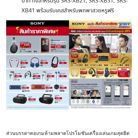
บาท ทั้งสำหรับรุ่น SRS-XB21, SRS-XB31, SRS-
XB41 พร้อมรับเคสสำหรับพกพาสวยหรูฟรี
ส่วนบรรดาคอเกมห้ามพลาดโปรโมชันเครื่องเล่นเกมสุดฮิต