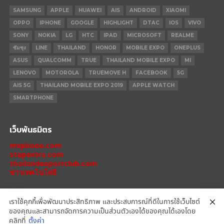
SAMSUNG
APPLE
HUAWEI
AIS
ANDROID
XIAOMI
OPPO
IPHONE
GOOGLE
HIGHLIGHT
DTAC
IOS
VIVO
SONY
NOKIA
LG
HTC
IPAD
MICROSOFT
REALME
ซัมซุง
LINE
THAILAND
HONOR
MOBILE EXPO
ONEPLUS
ASUS
QUALCOMM
TRUE
THAILAND MOBILE EXPO
MI
LENOVO
MOTOROLA
TRUEMOVE H
FACEBOOK
5G
AIS 5G
THAILAND MOBILE EXPO 2019
APPLE WATCH
SMARTPHONE
เว็บพันธมิตร
mxphone.com
stepextra.com
thailandesportclub.com
ข่าวเทคโนโลยี
เราใช้คุกกี้เพื่อพัฒนาประสิทธิภาพ และประสบการณ์ที่ดีในการใช้เว็บไซต์
ของคุณและสามารถจัดการความเป็นส่วนตัวเองได้ของคุณได้เองโดย
IPHONE 14 PRO
IPHONE 14
IPHONE 11 PRO
IPHONE 11
XIAOMI
คลิกที่
ตั้งค่า