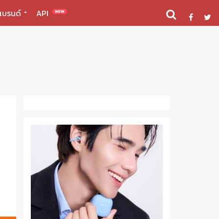
แบรนด์
API
NEW