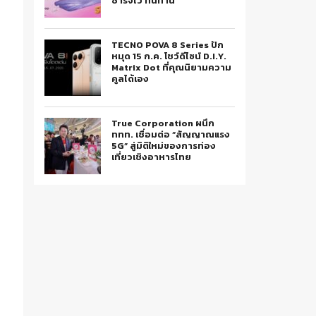
ชาร์จไว ทนทาน
TECNO POVA 8 Series ปัก
หมุด 15 ก.ค. โชว์ดีไซน์ D.I.Y.
Matrix Dot ที่คุณนิยามความ
คูลได้เอง
True Corporation ผนึก
ททท. เชื่อมต่อ “สัญญาณแรง
5G” สู่มิติใหม่ของการท่อง
เที่ยวเชิงอาหารไทย