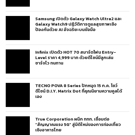
Samsung เปิดตัว Galaxy Watch Ultra2 และ
Galaxy Watch9 ปฏิวัติการดูแลสุขภาพเชิง
ป้องกันด้วย AI อัจฉริยะบนข้อมือ
Infinix เปิดตัว HOT 70 สมาร์ตโฟน Entry-
Level ราคา 4,999 บาท ด้วยดีไซน์มีลูกเล่น
ชาร์จไว ทนทาน
TECNO POVA 8 Series ปักหมุด 15 ก.ค. โชว์
ดีไซน์ D.I.Y. Matrix Dot ที่คุณนิยามความคูลได้
เอง
True Corporation ผนึก ททท. เชื่อมต่อ
“สัญญาณแรง 5G” สู่มิติใหม่ของการท่องเที่ยว
เชิงอาหารไทย