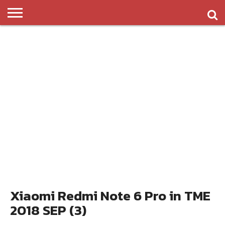
ข่าว
รีวิว
ทิป
แอพ
เกมส์
บทความ
COMPARISON
ติดต่อ
API
&
พลิ
เรา
NEW
ทริค
เคชั่น
Xiaomi Redmi Note 6 Pro in TME
2018 SEP (3)