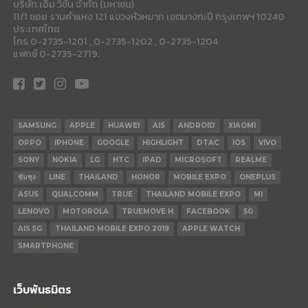
บริษัท เอ็ม วิชั่น จำกัด (มหาชน)
11/1 ซอย รามคำแหง 121 แขวงหัวหมาก เขตบางกะปี กรุงเทพฯ 10240
ประเทศไทย
โทร 0-2735-1201 , 0-2735-1202 , 0-2735-1204
แฟกซ์ 0-2735-2719.
SAMSUNG
APPLE
HUAWEI
AIS
ANDROID
XIAOMI
OPPO
IPHONE
GOOGLE
HIGHLIGHT
DTAC
IOS
VIVO
SONY
NOKIA
LG
HTC
IPAD
MICROSOFT
REALME
ซัมซุง
LINE
THAILAND
HONOR
MOBILE EXPO
ONEPLUS
ASUS
QUALCOMM
TRUE
THAILAND MOBILE EXPO
MI
LENOVO
MOTOROLA
TRUEMOVE H
FACEBOOK
5G
AIS 5G
THAILAND MOBILE EXPO 2019
APPLE WATCH
SMARTPHONE
เว็บพันธมิตร