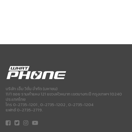
บริษัท เอ็ม วิชั่น จำกัด (มหาชน)
11/1 ซอย รามคำแหง 121 แขวงหัวหมาก เขตบางกะปี กรุงเทพฯ 10240
ประเทศไทย
โทร 0-2735-1201 , 0-2735-1202 , 0-2735-1204
แฟกซ์ 0-2735-2719.