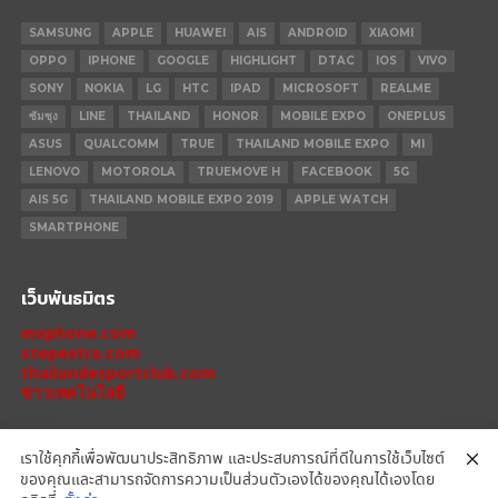
SAMSUNG
APPLE
HUAWEI
AIS
ANDROID
XIAOMI
OPPO
IPHONE
GOOGLE
HIGHLIGHT
DTAC
IOS
VIVO
SONY
NOKIA
LG
HTC
IPAD
MICROSOFT
REALME
ซัมซุง
LINE
THAILAND
HONOR
MOBILE EXPO
ONEPLUS
ASUS
QUALCOMM
TRUE
THAILAND MOBILE EXPO
MI
LENOVO
MOTOROLA
TRUEMOVE H
FACEBOOK
5G
AIS 5G
THAILAND MOBILE EXPO 2019
APPLE WATCH
SMARTPHONE
เว็บพันธมิตร
mxphone.com
stepextra.com
thailandesportclub.com
ข่าวเทคโนโลยี
เราใช้คุกกี้เพื่อพัฒนาประสิทธิภาพ และประสบการณ์ที่ดีในการใช้เว็บไซต์
ของคุณและสามารถจัดการความเป็นส่วนตัวเองได้ของคุณได้เองโดย
IPHONE 14 PRO
IPHONE 14
IPHONE 11 PRO
IPHONE 11
XIAOMI