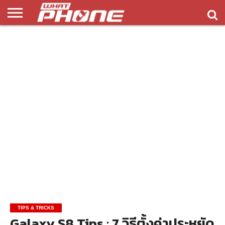
ข่าว
รีวิว
ทิป
แอพ
เกมส์
บทความ
COMPARISON
ติดต่อ
API
&
พลิ
เรา
NEW
ทริค
เคชั่น
TIPS & TRICKS
Galaxy S8 Tips : 7 วิธีตั้งค่าประหยัด