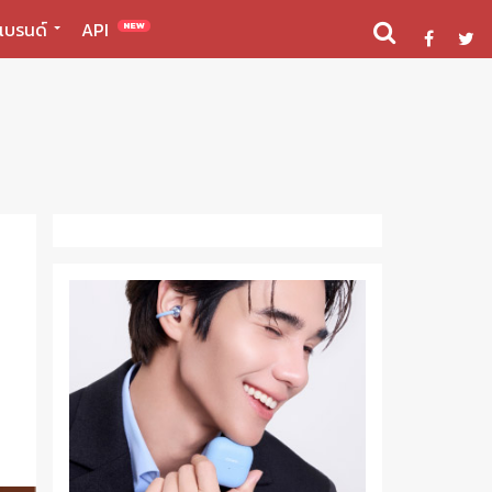
แบรนด์
API
NEW