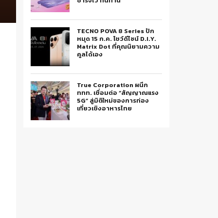
ชาร์จไว ทนทาน
TECNO POVA 8 Series ปัก
หมุด 15 ก.ค. โชว์ดีไซน์ D.I.Y.
Matrix Dot ที่คุณนิยามความ
คูลได้เอง
True Corporation ผนึก
ททท. เชื่อมต่อ “สัญญาณแรง
5G” สู่มิติใหม่ของการท่อง
เที่ยวเชิงอาหารไทย