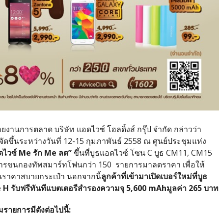
ยงานการตลาด บริษัท แอดไวซ์ โฮลดิ้งส์ กรุ๊ป จำกัด กล่าวว่า
ัดขึ้นระหว่างวันที่ 12-15 กุมภาพันธ์ 2558 ณ ศูนย์ประชุมแห่ง
ดไวซ์ Me รัก Me ลด”
ขึ้นที่บูธแอดไวซ์ โซน C บูธ CM11, CM15
มีการขนกองทัพสมาร์ทโฟนกว่า 150 รายการมาลดราคา เพื่อให้
ในราคาสบายกระเป๋า นอกจากนี้
ลูกค้าที่เข้ามาเปิดเบอร์ใหม่ที่บูธ
H รับฟรีทันทีแบตเตอรีสำรองความจุ 5,600 mAhมูลค่า 265 บาท
มรายการมีดังต่อไปนี้
: