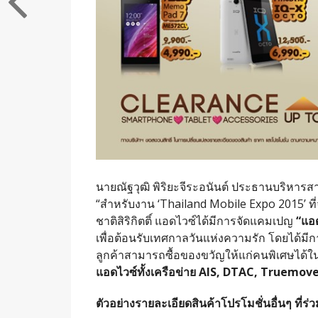
นายณัฐวุฒิ พิริยะจีระอนันต์ ประธานบริหารสา
“สำหรับงาน ‘Thailand Mobile Expo 2015’ ที่จ
ชาติสิริกิตติ์ แอดไวซ์ได้มีการจัดแคมเปญ
“แอ
เพื่อต้อนรับเทศกาลวันแห่งความรัก โดยได้
ลูกค้าสามารถซื้อของขวัญให้แก่คนพิเศษได้
แอดไวซ์ทั้งเครือข่าย
AIS, DTAC, Truemove 
ตัวอย่าง
รายละเอียดสินค้าโปรโมชั่นอื่นๆ ที่ร่ว