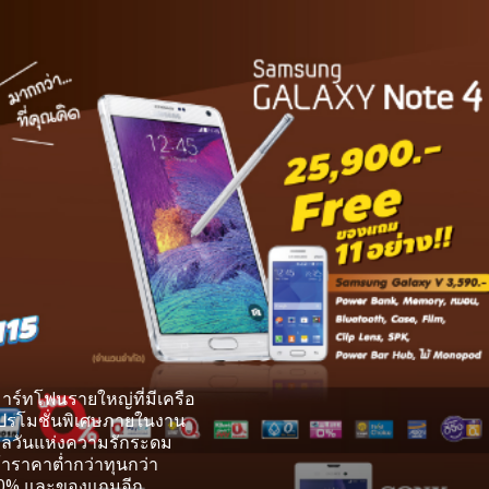
าร์ทโฟนรายใหญ่ที่มีเครือ
โปรโมชั่นพิเศษภายในงาน
าลวันแห่งความรักระดม
าราคาต่ำกว่าทุนกว่า
 0% และของแถมอีก