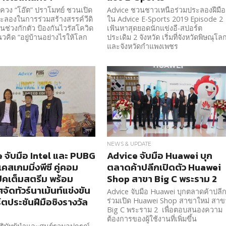
ควง “โอ๊ต” ปราโมทย์ ชวนเปิด
Advice ชวนชาวเหนือร่วมประลองฝีมือ
ระลองในการร่วมสร้างสรรค์วีดิ
ใน Advice E-Sports 2019 Episode 2
นช่วงกักตัว ป้องกันไวรัสโควิด
เฟ้นหาสุดยอดนักแข่งอี-สปอร์ต
วคิด “อยู่บ้านอย่างไรให้โลก
ประเดิม 2 จังหวัด เริ่มที่จังหวัดพิษณุโล
และจังหวัดกำแพงเพชร
NEWS & UPDATE
 จับมือ Intel และ PUBG
Advice จับมือ Huawei บุก
เคสเกมมิ่งพีซี คู่คอม
ตลาดค้าปลีกเปิดตัว Huawei
ปคเต็มสตรีม พร้อม
Shop สาขา Big C พระราม 2
จัดทัวร์นาเม้นท์แข่งขัน
Advice จับมือ Huawei บุกตลาดค้าปลี
์ตประชันฝีมือชิงรางวัล
ร่วมเปิด Huawei Shop สาขาใหม่ สาข
Big C พระราม 2 เพื่อตอบสนองความ
ต้องการของผู้ใช้งานที่เพิ่มขึ้น