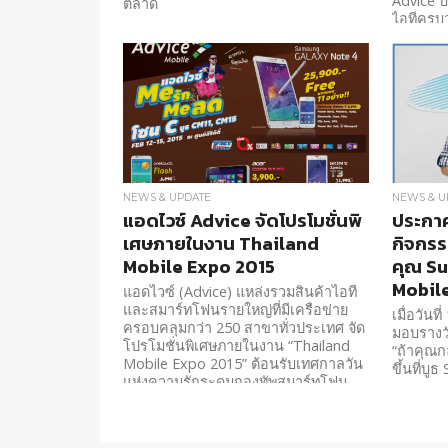
Advice บ
ตลาด
ไอทีครบว
350 สาข
สาธารณ
ตอบรับก
เหล่าเกม
ตัวเคสเก
พลังสุดเอ
ประสิทธิ
เป็นทาง
Corpora
NEWS & UPDATE
NEWS & U
แอดไวซ์ Advice จัดโปรโมชั่นพิ
ประกาศ
เศษภายในงาน Thailand
กิจกรร
Mobile Expo 2015
คุณ Su
Mobil
แอดไวซ์ (Advice) แหล่งรวมสินค้าไอที
และสมาร์ทโฟนรายใหญ่ที่มีเครือข่าย
เมื่อวันท
ครอบคลุมกว่า 250 สาขาทั่วประเทศ จัด
มอบรางวั
โปรโมชั่นพิเศษภายในงาน “Thailand
“ถ้าคุณกล
Mobile Expo 2015” ต้อนรับเทศกาลวัน
ขึ้นที่บ
แห่งความรักระดมกองทัพสมาร์ทโฟน
กว่า 150 รายการ และสินค้าราคาต่ำ
กว่าทุนกว่า 100รายการมาลดราคา
พร้อมโปรโมชั่นผ่อน 0% และของแถม