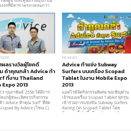
ริษัทผู้นำและศูนย์รวมอุปกรณ์
งจรที่มีสาขาครอบคลุมกว่า
าทั่วประเทศไทย และ
รัฐประชาธิปไตยประชาชนลาว
ระแสความดังและเอาใจแฟนๆ
เมอร์ของ PUBG ด้วยการเปิด
มมิ่งพีซี และคอมเซ็ตสเปคทรง
็กคลูซีฟ ที่ได้รับการรับรอง
ภาพและลิขสิทธิ์ถูกต้องอย่าง
การจากทาง PUBG
tion
PDATE
PR NEWS
ผลรางวัลผู้โชคดี
Advice ท้าแข่ง Subway
ม ถ้าคุณกล้า Advice ท้า
Surfers บนเครื่อง Scopad
rf ที่งาน Thailand
Tablet ในงาน Mobile Expo
e Expo 2013
2013
ี่ 13 กุมภาพันธ์ 2556 ได้มีการ
แอดไวซ์จัดกิจกรรมพิเศษ ขอเชิญท่าน
ลแก่ผู้ชนะเลิศจากกิจกรรม
เจ้าของเครื่อง Scopad Tablet ทุกรุ่น
้า Advice ท้าคุณ Surf” ที่จัด
เข้าร่วมการแข่งขัน Subway Surfers
ูธ Scopad By Advice (โซน C)
Racing On Scopad Tablet โดย
กิจกรรมนี้ จัดขึ้นที่บูธ Scopad By
Advice (โซน C)ภายในงาน Thailand
Mobile Expo 2013