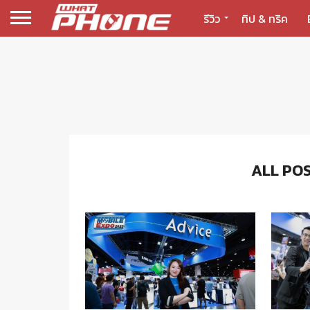
รีวิว
ทิป & ทริค
ALL POS