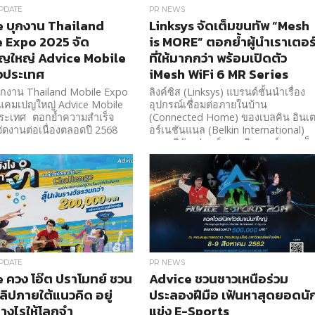
PDATE
PR NEWS
 บุกงาน Thailand
Linksys จัดเต็มขนทัพ “Mesh
 Expo 2025 จัด
is MORE” ตอกย้ำผู้นำเราเตอร
ญใหญ่ Advice Mobile
ที่ให้มากกว่า พร้อมเปิดตัว
่วประเทศ
iMesh WiFi 6 MR Series
ุกงาน Thailand Mobile Expo
ลิงค์ซิส (Linksys) แบรนด์ชั้นนำเรื่อง
ดแคมเปญใหญ่ Advice Mobile
อุปกรณ์เชื่อมต่อภายในบ้าน
วประเทศ ตอกย้ำความสำเร็จ
(Connected Home) ของเบลคิน อินเ
จัดงานต่อเนื่องตลอดปี 2568
อร์เนชันแนล (Belkin International)
และบริษัท ฟอกส์คอน อินเตอร์คอนเน็
เทคโนโลยี (Foxconn Interconnect
Technology: FIT) ที่ได้ควบรวมกิจการ
เข้าด้วยกัน เดินหน้าเปิดตัวแคมเปญ
“Mesh is MORE”...
PDATE
PR NEWS
 ควง โอ๊ต ปราโมทย์ ชวน
Advice ชวนชาวเหนือร่วม
ลิปภายใต้แนวคิด อยู่
ประลองฝีมือ เฟ้นหาสุดยอดนั
่างไรให้โลกจำ
แข่ง E-Sports