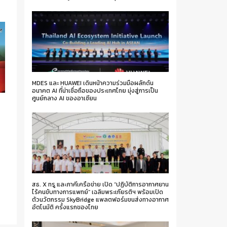
MDES และ HUAWEI เดินหน้าความร่วมมือผลักดัน
อนาคต AI ที่น่าเชื่อถือของประเทศไทย มุ่งสู่การเป็น
ศูนย์กลาง AI ของอาเซียน
สธ. X ทรู และภาคีเครือข่าย เปิด “ปฏิบัติการอากาศยาน
ไร้คนขับทางการแพทย์” เฉลิมพระเกียรติฯ พร้อมเปิด
ตัวนวัตกรรม SkyBridge แพลตฟอร์มขนส่งทางอากาศ
อัตโนมัติ ครั้งแรกของไทย