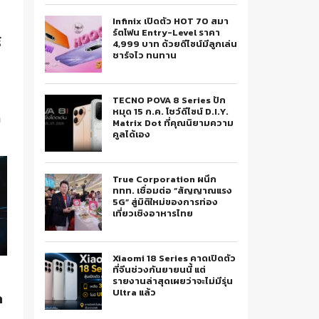
Infinix เปิดตัว HOT 70 สมา
ร์ตโฟน Entry-Level ราคา
์
4,999 บาท ด้วยดีไซน์มีลูกเล่น
ชาร์จไว ทนทาน
TECNO POVA 8 Series ปัก
หมุด 15 ก.ค. โชว์ดีไซน์ D.I.Y.
ต
Matrix Dot ที่คุณนิยามความ
คูลได้เอง
ค
True Corporation ผนึก
ททท. เชื่อมต่อ “สัญญาณแรง
5G” สู่มิติใหม่ของการท่อง
เที่ยวเชิงอาหารไทย
Xiaomi 18 Series คาดเปิดตัว
ที่จีนช่วงกันยายนนี้ แต่
รายงานล่าสุดเผยว่าจะไม่มีรุ่น
Ultra แล้ว
ก