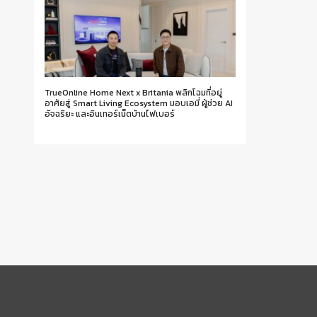
TrueOnline Home Next x Britania พลิกโฉมที่อยู่
อาศัยสู่ Smart Living Ecosystem มอบเอมี่ ผู้ช่วย AI
อัจฉริยะ และอินเทอร์เน็ตบ้านไฟเบอร์