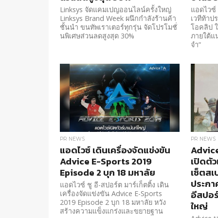
Linksys จัดแคมเปญออนไลน์ครั้งใหญ่
แอดไวซ์ 
Linksys Brand Week ผนึกกำลังร้านค้า
เวทีท้าป
ชั้นนำ ขนทัพเราเตอร์ทุกรุ่น จัดโปรโมชั่
โอคลิป ใ
นพิเศษส่วนลดสูงสุด 30%
ภายใต้แน
จำ”
PR NEWS
PR NEWS
แอดไวซ์ เดินเครื่องจัดแข่งขัน
Advice
Advice E-Sports 2019
เปิดตัว
Episode 2 บุก 18 มหาลัย
เซ็ตสเ
ประกาศ
แอดไวซ์ ชู อี-สปอร์ต มาร์เก็ตติ้ง เดิน
อีสปอร
เครื่องจัดแข่งขัน Advice E-Sports
2019 Episode 2 บุก 18 มหาลัย หวัง
ใหญ่
สร้างความแข็งแกร่งและขยายฐาน