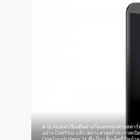
ค่าย Alcatel เริ่มเดินตามโมเดลของค่ายสตาร์
อย่าง OnePlus แล้ว เพราะล่าสุดก็ประกาศเปิดตั
OneTouch Hero 2+ ซึ่งเป็นแฟ็บเล็ตที่มีหน้าจ