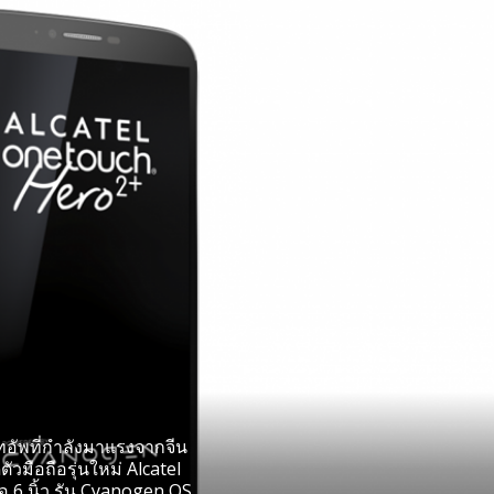
ทอัพที่กำลังมาแรงจากจีน
วมือถือรุ่นใหม่ Alcatel
อ 6 นิ้ว รัน Cyanogen OS