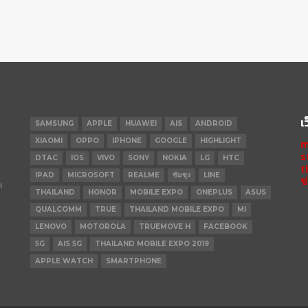
เ
SAMSUNG
APPLE
HUAWEI
AIS
ANDROID
XIAOMI
OPPO
IPHONE
GOOGLE
HIGHLIGHT
m
s
DTAC
IOS
VIVO
SONY
NOKIA
LG
HTC
t
IPAD
MICROSOFT
REALME
ซัมซุง
LINE
ข
ฯ
THAILAND
HONOR
MOBILE EXPO
ONEPLUS
ASUS
QUALCOMM
TRUE
THAILAND MOBILE EXPO
MI
LENOVO
MOTOROLA
TRUEMOVE H
FACEBOOK
5G
AIS 5G
THAILAND MOBILE EXPO 2019
APPLE WATCH
SMARTPHONE