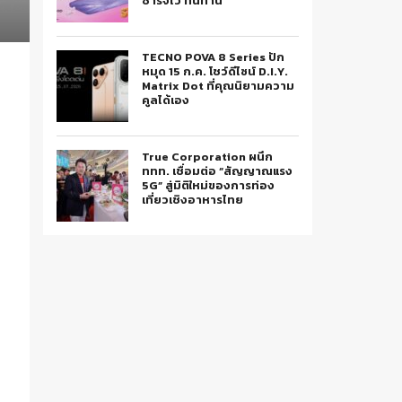
ชาร์จไว ทนทาน
TECNO POVA 8 Series ปัก
หมุด 15 ก.ค. โชว์ดีไซน์ D.I.Y.
Matrix Dot ที่คุณนิยามความ
คูลได้เอง
True Corporation ผนึก
ททท. เชื่อมต่อ “สัญญาณแรง
5G” สู่มิติใหม่ของการท่อง
เที่ยวเชิงอาหารไทย