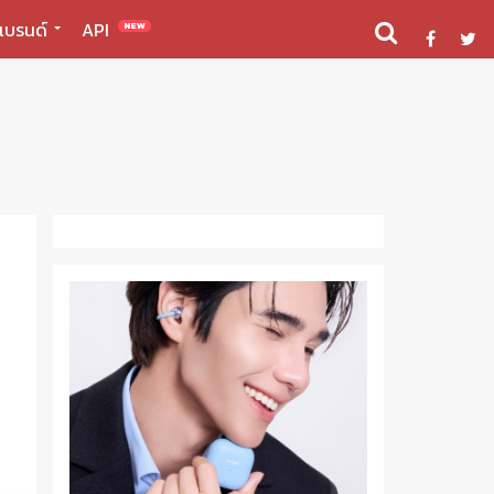
แบรนด์
API
NEW