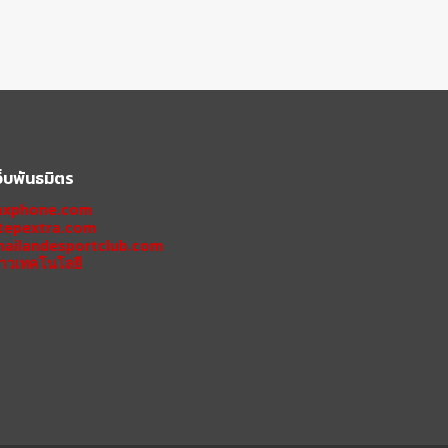
ว็บพันธมิตร
xphone.com
tepextra.com
hailandesportclub.com
่าวเทคโนโลยี