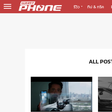
รีวิว
ทิป & ทริค
ALL POS