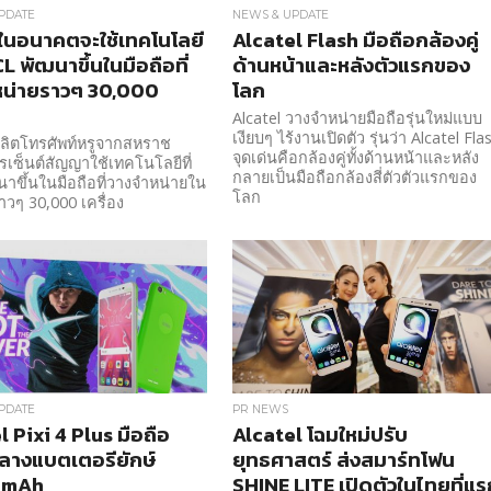
PDATE
NEWS & UPDATE
ในอนาคตจะใช้เทคโนโลยี
Alcatel Flash มือถือกล้องคู่
L พัฒนาขึ้นในมือถือที่
ด้านหน้าและหลังตัวแรกของ
หน่ายราวๆ 30,000
โลก
Alcatel วางจำหน่ายมือถือรุ่นใหม่แบบ
เงียบๆ ไร้งานเปิดตัว รุ่นว่า Alcatel Fla
้ผลิตโทรศัพท์หรูจากสหราช
จุดเด่นคือกล้องคู่ทั้งด้านหน้าและหลัง
เซ็นต์สัญญาใช้เทคโนโลยีที่
กลายเป็นมือถือกล้องสี่ตัวตัวแรกของ
าขึ้นในมือถือที่วางจำหน่ายใน
โลก
วๆ 30,000 เครื่อง
PDATE
PR NEWS
l Pixi 4 Plus มือถือ
Alcatel โฉมใหม่ปรับ
ลางแบตเตอรียักษ์
ยุทธศาสตร์ ส่งสมาร์ทโฟน
 mAh
SHINE LITE เปิดตัวในไทยที่แร