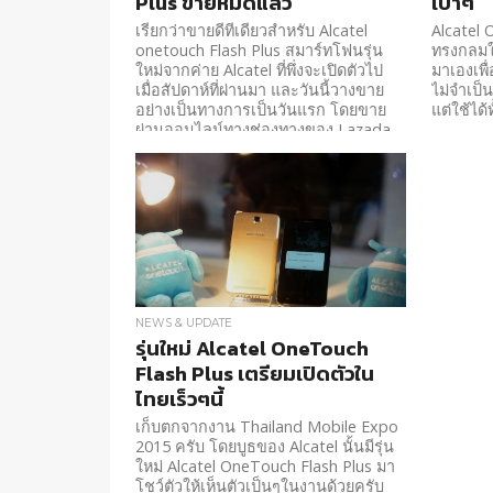
Plus ขายหมดแล้ว
เบาๆ
เรียกว่าขายดีทีเดียวสำหรับ Alcatel
Alcatel
onetouch Flash Plus สมาร์ทโฟนรุ่น
ทรงกลมใช
ใหม่จากค่าย Alcatel ที่พึ่งจะเปิดตัวไป
มาเองเพื
เมื่อสัปดาห์ที่ผ่านมา และวันนี้วางขาย
ไม่จำเป็
อย่างเป็นทางการเป็นวันแรก โดยขาย
แต่ใช้ได้
ผ่านออนไลน์ทางช่องทางของ Lazada
เท่านั้น
NEWS & UPDATE
รุ่นใหม่ Alcatel OneTouch
Flash Plus เตรียมเปิดตัวใน
ไทยเร็วๆนี้
เก็บตกจากงาน Thailand Mobile Expo
2015 ครับ โดยบูธของ Alcatel นั้นมีรุ่น
ใหม่ Alcatel OneTouch Flash Plus มา
โชว์ตัวให้เห็นตัวเป็นๆในงานด้วยครับ