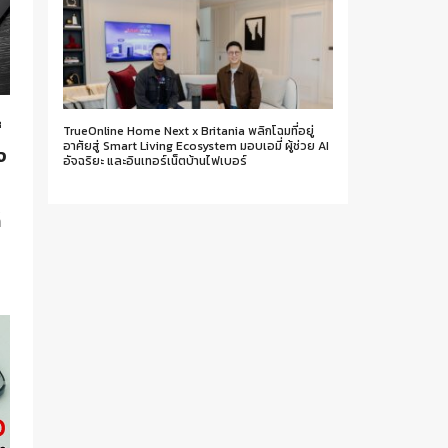
่
TrueOnline Home Next x Britania พลิกโฉมที่อยู่
อาศัยสู่ Smart Living Ecosystem มอบเอมี่ ผู้ช่วย AI
ง
อัจฉริยะ และอินเทอร์เน็ตบ้านไฟเบอร์
น
็
ง