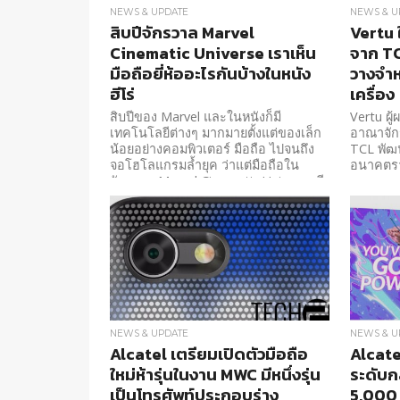
NEWS & UPDATE
NEWS & U
สิบปีจักรวาล Marvel
Vertu 
Cinematic Universe เราเห็น
จาก TC
มือถือยี่ห้ออะไรกันบ้างในหนัง
วางจำ
ฮีโร่
เครื่อง
สิบปีของ Marvel และในหนังก็มี
Vertu ผู
เทคโนโลยีต่างๆ มากมายตั้งแต่ของเล็ก
อาณาจักร
น้อยอย่างคอมพิวเตอร์ มือถือ ไปจนถึง
TCL พัฒน
จอโฮโลแกรมล้ำยุค ว่าแต่มือถือใน
อนาคตรา
จักรวาล Marvel Cinematic Universe มี
ยี่ห้ออะไรบ้างล่ะ
NEWS & UPDATE
NEWS & U
Alcatel เตรียมเปิดตัวมือถือ
Alcate
ใหม่ห้ารุ่นในงาน MWC มีหนึ่งรุ่น
ระดับก
เป็นโทรศัพท์ประกอบร่าง
5,000