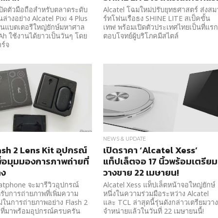
เปิดตัวมือถือสำหรับตลาดระดับ
Alcatel โฉมใหม่ปรับยุทธศาสตร์ ส่งสม
ล่างอย่าง Alcatel Pixi 4 Plus
ร์ทโฟนเรือธง SHINE LITE สเป็คขั้น
ด่นแบตเตอรีใหญ่ยักษ์มหาศาล
เทพ! พร้อมเปิดตัวประเทศไทยเป็นที่แร
h ใช้งานได้ยาวเป็นวันๆ โดย
ตอบโจทย์ผู้บริโภคมีสไตล์
ร์จ
NEWS & UPDATE
lash 2 Lens Kit อุปกรณ์
เปิดราคา ‘Alcatel Xess’
พื่อมุมมองการภาพถ่ายที่
แท็ปเล็ตจอ 17 นิ้วพร้อมเตรียม
าง
วางขาย 22 เมษายน!
hatphone จะมารีวิวอุปกรณ์
Alcatel Xess แท็ปเล็ตหน้าจอใหญ่ยักษ์
รับการถ่ายภาพที่เพิ่มความ
หนึ่งในความร่วมมือระหว่าง Alcatel
่ในการถ่ายภาพอย่าง Flash 2
และ TCL ล่าสุดนี้รุ่นดังกล่าวเตรียมวา
 ที่มาพร้อมอุปกรณ์ครบครัน
จำหน่ายแล้วในวันที่ 22 เมษายนนี้!