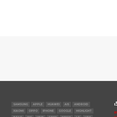
เ
SAMSUNG
APPLE
HUAWEI
AIS
ANDROID
XIAOMI
OPPO
IPHONE
GOOGLE
HIGHLIGHT
m
s