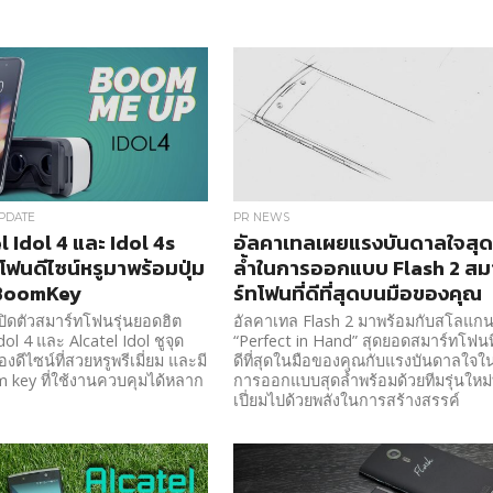
PDATE
PR NEWS
l Idol 4 และ Idol 4s
อัลคาเทลเผยแรงบันดาลใจสุ
โฟนดีไซน์หรูมาพร้อมปุ่ม
ล้ำในการออกแบบ Flash 2 สม
 BoomKey
ร์ทโฟนที่ดีที่สุดบนมือของคุณ
เปิดตัวสมาร์ทโฟนรุ่นยอดฮิต
อัลคาเทล Flash 2 มาพร้อมกับสโลแก
dol 4 และ Alcatel Idol ชูจุด
“Perfect in Hand” สุดยอดสมาร์ทโฟนที
่องดีไซน์ที่สวยหรูพรีเมี่ยม และมี
ดีที่สุดในมือของคุณกับแรงบันดาลใจใ
m key ที่ใช้งานควบคุมได้หลาก
การออกแบบสุดล้ำพร้อมด้วยทีมรุ่นใหม่ท
เปี่ยมไปด้วยพลังในการสร้างสรรค์