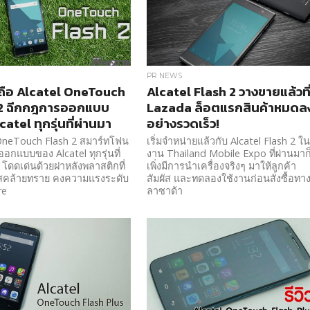
PR NEWS
ือถือ Alcatel OneTouch
Alcatel Flash 2 วางขายแล้วที
 2 ฉีกกฎการออกแบบ
Lazada ล็อตแรกสินค้าหมดล
atel ทุกรุ่นที่ผ่านมา
อย่างรวดเร็ว!
 OneTouch Flash 2 สมาร์ทโฟน
เริ่มจำหน่ายแล้วกับ Alcatel Flash 2 ใ
ออกแบบของ Alcatel ทุกรุ่นที่
งาน Thailand Mobile Expo ที่ผ่านมาก
 โดดเด่นด้วยฝาหลังพลาสติกที่
เพิ่งมีการนำเครื่องจริงๆ มาให้ลูกค้า
ผัสคล้ายทราย คงความแรงระดับ
สัมผัส และทดลองใช้งานก่อนสั่งซื้อทา
re
ลาซาด้า