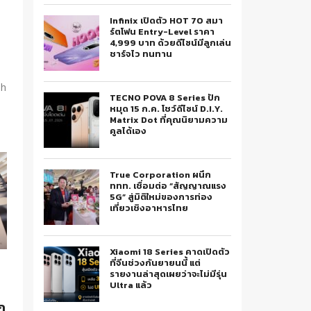
Infinix เปิดตัว HOT 70 สมา
ร์ตโฟน Entry-Level ราคา
4,999 บาท ด้วยดีไซน์มีลูกเล่น
ชาร์จไว ทนทาน
sh
TECNO POVA 8 Series ปัก
หมุด 15 ก.ค. โชว์ดีไซน์ D.I.Y.
Matrix Dot ที่คุณนิยามความ
คูลได้เอง
True Corporation ผนึก
ททท. เชื่อมต่อ “สัญญาณแรง
5G” สู่มิติใหม่ของการท่อง
เที่ยวเชิงอาหารไทย
Xiaomi 18 Series คาดเปิดตัว
ที่จีนช่วงกันยายนนี้ แต่
รายงานล่าสุดเผยว่าจะไม่มีรุ่น
Ultra แล้ว
ก