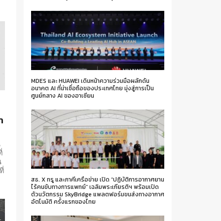
MDES และ HUAWEI เดินหน้าความร่วมมือผลักดัน
อนาคต AI ที่น่าเชื่อถือของประเทศไทย มุ่งสู่การเป็น
ศูนย์กลาง AI ของอาเซียน
ด
า
น
่
น
ี่
สธ. X ทรู และภาคีเครือข่าย เปิด “ปฏิบัติการอากาศยาน
ไร้คนขับทางการแพทย์” เฉลิมพระเกียรติฯ พร้อมเปิด
ตัวนวัตกรรม SkyBridge แพลตฟอร์มขนส่งทางอากาศ
อัตโนมัติ ครั้งแรกของไทย