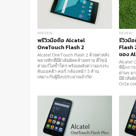
PREVIEW
REVIEW
พรีวิวมือถือ Alcatel
รีวิวม
OneTouch Flash 2
Flash
ของ Alc
Alcatel OneTouch Flash 2 ด้วยฝาหลัง
พลาสติกที่มีผิวสัมผัสคล้ายทราย ดีไซน์
Alcatel
สวยเก๋ไม่ซ้ำใคร พร้อมพลังความแรงระ
ที่ฉีกการ
ดับออคต้า-คอร์ กล้องหน้า 5 ล้าน
ผ่านๆ มา
เหมาะกับผู้มีงบประมาณจำกัด
มีผิวสัม
Octa-co