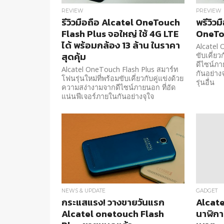
REVIEW
PREVIEW
รีวิวมือถือ Alcatel OneTouch
พรีวิวม
Flash Plus จอใหญ่ ใช้ 4G LTE
OneTo
ได้ พร้อมกล้อง 13 ล้าน ในราคา
Alcatel 
สุดคุ้ม
ขับเคี่ย
ดีไซน์ภา
Alcatel OneTouch Flash Plus สมาร์ท
กันอย่างจ
โฟนรุ่นใหม่ที่พร้อมขับเคี่ยวกับคู่แข่งด้วย
รุ่นอื่น
ความสง่างามจากดีไซน์ภายนอก ที่อัด
แน่นฟีเจอร์ภายในกันอย่างจุใจ
NEWS & UPDATE
GADGET
กระแสแรง! วางขายวันแรก
Alcat
Alcatel onetouch Flash
นาฬิกา