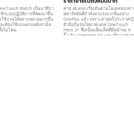
ราคาขายไม่ถึงหมื่นบาท
 OneTouch Watch เป็นนาฬิกา
ค่าย Alcatel เริ่มเดินตามโมเดลของค่า
้ระบบปฏิบัติการที่พัฒนาขึ้น
สตาร์ทอัพที่กำลังมาแรงจากจีนอย่าง
่อใช้งานได้หลากหลายมากขึ้น
OnePlus แล้ว เพราะล่าสุดก็ประกาศเป
นจะต้องใช้แอนดรอยด์เท่านั้น
ตัวมือถือรุ่นใหม่ Alcatel OneTouch
ทั้งไอโฟน
Hero 2+ ซึ่งเป็นแฟ็บเล็ตที่มีหน้าจอ 6
นิ้ว รัน Cyanogen OS และเริ่มวางขาย
อย่างเป็นทางการในช่วงไตรมาสที่ 2
ของปีนี้ครับ