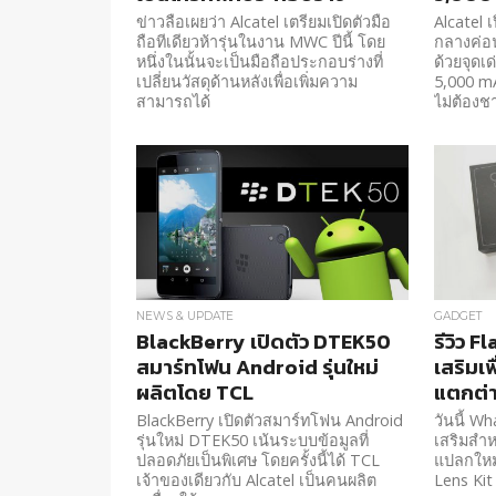
ข่าวลือเผยว่า Alcatel เตรียมเปิดตัวมือ
Alcatel 
ถือทีเดียวห้ารุ่นในงาน MWC ปีนี้ โดย
กลางค่อน
หนึ่งในนั้นจะเป็นมือถือประกอบร่างที่
ด้วยจุดเ
เปลี่ยนวัสดุด้านหลังเพื่อเพิ่มความ
5,000 mA
สามารถได้
ไม่ต้องชา
NEWS & UPDATE
GADGET
BlackBerry เปิดตัว DTEK50
รีวิว F
สมาร์ทโฟน Android รุ่นใหม่
เสริมเ
ผลิตโดย TCL
แตกต่
BlackBerry เปิดตัวสมาร์ทโฟน Android
วันนี้ W
รุ่นใหม่ DTEK50 เน้นระบบข้อมูลที่
เสริมสำห
ปลอดภัยเป็นพิเศษ โดยครั้งนี้ได้ TCL
แปลกใหม
เจ้าของเดียวกับ Alcatel เป็นคนผลิต
Lens Kit