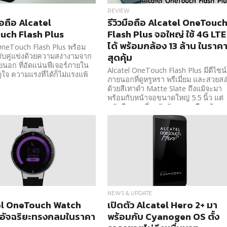
REVIEW
ือถือ Alcatel
รีวิวมือถือ Alcatel OneTouc
uch Flash Plus
Flash Plus จอใหญ่ ใช้ 4G LTE
ได้ พร้อมกล้อง 13 ล้าน ในราค
OneTouch Flash Plus พร้อม
สุดคุ้ม
วกับคู่แข่งด้วยความสง่างามจาก
ยนอก ที่อัดแน่นฟีเจอร์ภายใน
Alcatel OneTouch Flash Plus มีดีไซน์
ุใจ ความแรงที่ได้ก็ไม่แรงแพ้
ภายนอกที่ดูหรูหรา พรีเมี่ยม และสวยสง
ด้วยสีเทาดำ Matte Slate ถึงแม้จะมา
พร้อมกับหน้าจอขนาดใหญ่ 5.5 นิ้ว แต่
กลับมีขนาดที่กะทัดรัดเหมาะมือแม้จะอยู
ในอุ้งมือของคุณสุภาพสตรี
NEWS & UPDATE
el OneTouch Watch
เปิดตัว Alcatel Hero 2+ มา
อัจฉริยะทรงกลมในราคา
พร้อมกับ Cyanogen OS ตั้ง