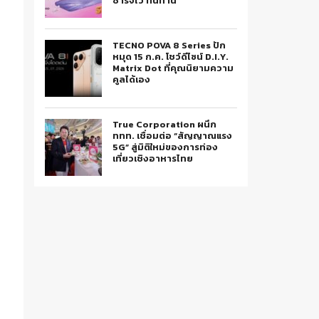
ชาร์จไว ทนทาน
TECNO POVA 8 Series ปัก
หมุด 15 ก.ค. โชว์ดีไซน์ D.I.Y.
Matrix Dot ที่คุณนิยามความ
คูลได้เอง
True Corporation ผนึก
ททท. เชื่อมต่อ “สัญญาณแรง
5G” สู่มิติใหม่ของการท่อง
เที่ยวเชิงอาหารไทย