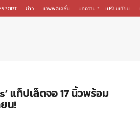
ESPORT
ข่าว
แอพพลิเคชั่น
บทความ
เปรียบเทียบ
’ แท็ปเล็ตจอ 17 นิ้วพร้อม
ายน!