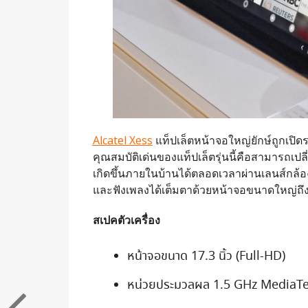
Alcatel Xess
แท็ปเล็ตหน้าจอใหญ่ยักษ์ถูกเปิ
คุณสมบัติเด่นของแท็ปเล็ตรุ่นนี้คือสามารถเปล
เกิดขึ้นภายในบ้านได้ตลอดเวลาผ่านเลนส์กล้อ
และฟังเพลงได้เต็มตาด้วยหน้าจอขนาดใหญ่ถึง 1
สเปคตัวเครื่อง
หน้าจอขนาด 17.3 นิ้ว (Full-HD)
หน่วยประมวลผล 1.5 GHz MediaT