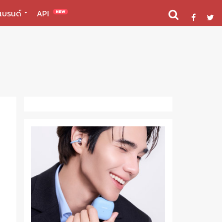
แบรนด์
API
NEW