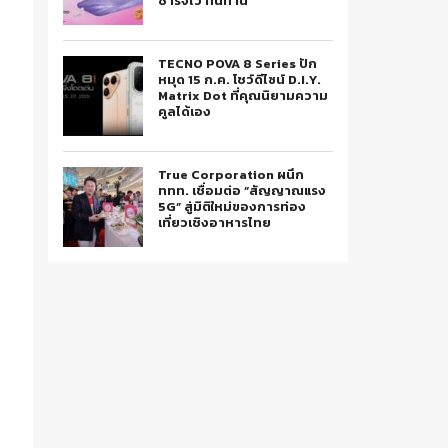
ชาร์จไว ทนทาน
TECNO POVA 8 Series ปัก
หมุด 15 ก.ค. โชว์ดีไซน์ D.I.Y.
Matrix Dot ที่คุณนิยามความ
คูลได้เอง
True Corporation ผนึก
ททท. เชื่อมต่อ “สัญญาณแรง
5G” สู่มิติใหม่ของการท่อง
เที่ยวเชิงอาหารไทย