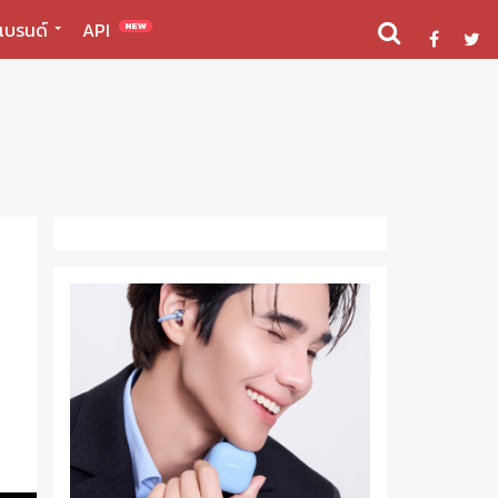
แบรนด์
API
NEW