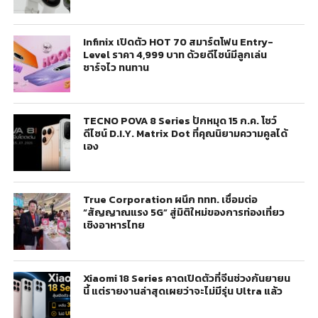
Infinix เปิดตัว HOT 70 สมาร์ตโฟน Entry-
Level ราคา 4,999 บาท ด้วยดีไซน์มีลูกเล่น
ชาร์จไว ทนทาน
TECNO POVA 8 Series ปักหมุด 15 ก.ค. โชว์
ดีไซน์ D.I.Y. Matrix Dot ที่คุณนิยามความคูลได้
เอง
True Corporation ผนึก ททท. เชื่อมต่อ
“สัญญาณแรง 5G” สู่มิติใหม่ของการท่องเที่ยว
เชิงอาหารไทย
Xiaomi 18 Series คาดเปิดตัวที่จีนช่วงกันยายน
นี้ แต่รายงานล่าสุดเผยว่าจะไม่มีรุ่น Ultra แล้ว