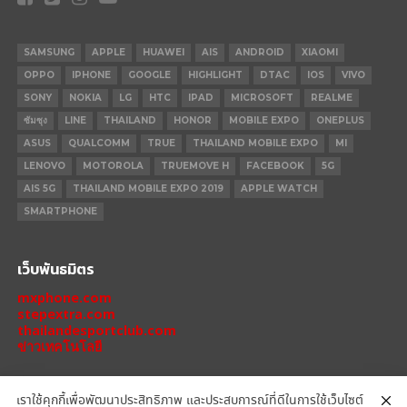
SAMSUNG
APPLE
HUAWEI
AIS
ANDROID
XIAOMI
OPPO
IPHONE
GOOGLE
HIGHLIGHT
DTAC
IOS
VIVO
SONY
NOKIA
LG
HTC
IPAD
MICROSOFT
REALME
ซัมซุง
LINE
THAILAND
HONOR
MOBILE EXPO
ONEPLUS
ASUS
QUALCOMM
TRUE
THAILAND MOBILE EXPO
MI
LENOVO
MOTOROLA
TRUEMOVE H
FACEBOOK
5G
AIS 5G
THAILAND MOBILE EXPO 2019
APPLE WATCH
SMARTPHONE
เว็บพันธมิตร
mxphone.com
stepextra.com
thailandesportclub.com
ข่าวเทคโนโลยี
เราใช้คุกกี้เพื่อพัฒนาประสิทธิภาพ และประสบการณ์ที่ดีในการใช้เว็บไซต์