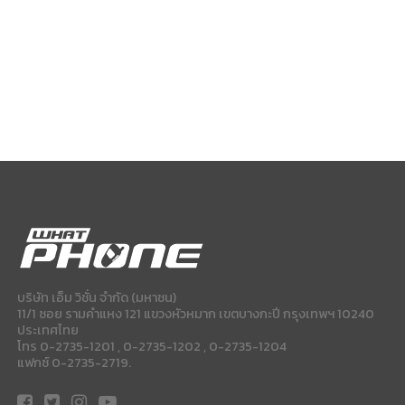
บริษัท เอ็ม วิชั่น จำกัด (มหาชน)
11/1 ซอย รามคำแหง 121 แขวงหัวหมาก เขตบางกะปี กรุงเทพฯ 10240
ประเทศไทย
โทร 0-2735-1201 , 0-2735-1202 , 0-2735-1204
แฟกซ์ 0-2735-2719.