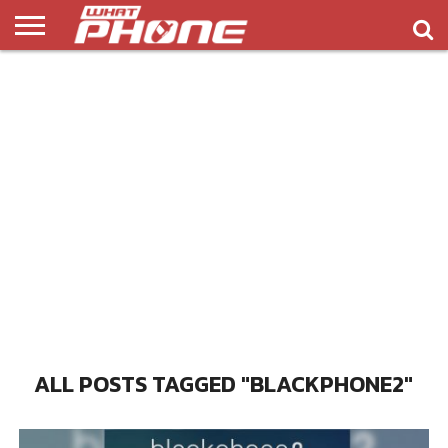
ข่าว
รีวิว
ทิป
แอพ
เกมส์
บทความ
COMPARISON
ติดต่อ
API
&
พลิ
เรา
NEW
ทริค
เคชั่น
ALL POSTS TAGGED "BLACKPHONE2"