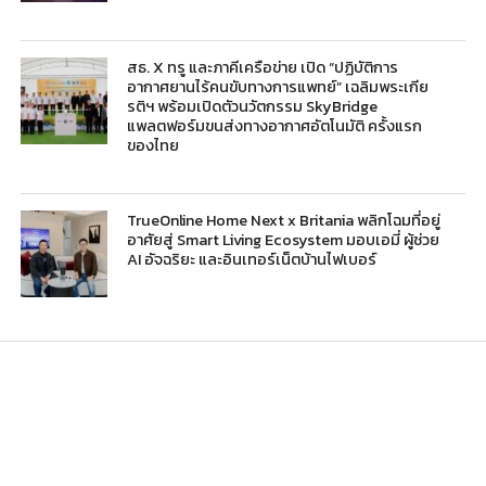
สธ. X ทรู และภาคีเครือข่าย เปิด “ปฏิบัติการ
อากาศยานไร้คนขับทางการแพทย์” เฉลิมพระเกีย
รติฯ พร้อมเปิดตัวนวัตกรรม SkyBridge
แพลตฟอร์มขนส่งทางอากาศอัตโนมัติ ครั้งแรก
ของไทย
TrueOnline Home Next x Britania พลิกโฉมที่อยู่
อาศัยสู่ Smart Living Ecosystem มอบเอมี่ ผู้ช่วย
AI อัจฉริยะ และอินเทอร์เน็ตบ้านไฟเบอร์