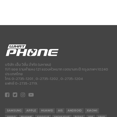
บริษัท เอ็ม วิชั่น จำกัด (มหาชน)
11/1 ซอย รามคำแหง 121 แขวงหัวหมาก เขตบางกะปี กรุงเทพฯ 10240
ประเทศไทย
โทร 0-2735-1201 , 0-2735-1202 , 0-2735-1204
แฟกซ์ 0-2735-2719.
SAMSUNG
APPLE
HUAWEI
AIS
ANDROID
XIAOMI