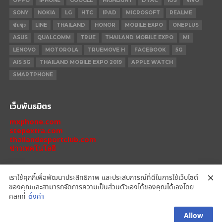
OPPO
IPHONE
GOOGLE
HIGHLIGHT
DTAC
IOS
VIVO
SONY
NOKIA
LG
HTC
IPAD
MICROSOFT
REALME
ซัมซุง
LINE
THAILAND
HONOR
MOBILE EXPO
ONEPLUS
ASUS
QUALCOMM
TRUE
THAILAND MOBILE EXPO
MI
LENOVO
MOTOROLA
TRUEMOVE H
FACEBOOK
5G
AIS 5G
THAILAND MOBILE EXPO 2019
APPLE WATCH
SMARTPHONE
เว็บพันธมิตร
mxphone.com
stepextra.com
thailandesportclub.com
ข่าวเทคโนโลยี
เราใช้คุกกี้เพื่อพัฒนาประสิทธิภาพ และประสบการณ์ที่ดีในการใช้เว็บไซต์
ของคุณและสามารถจัดการความเป็นส่วนตัวเองได้ของคุณได้เองโดย
IPHONE 14 PRO
IPHONE 14
IPHONE 11 PRO
IPHONE 11
XIAOMI
คลิกที่
ตั้งค่า
OPPO
HONOR
MOTOROLA
REALME
REDMI
Allow