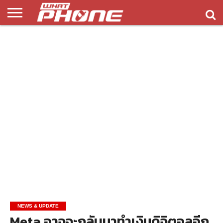
ข่าว
รีวิว
ทิป
แอพ
เกมส์
บทความ
COMPARISON
ติดต่อ
API
&
พลิ
เรา
NEW
ทริค
เคชั่น
NEWS & UPDATE
Meta อาจจะกลับมาทำเงินดิจิตอลอีก