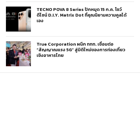
TECNO POVA 8 Series ปักหมุด 15 ก.ค. โชว์
ดีไซน์ D.I.Y. Matrix Dot ที่คุณนิยามความคูลได้
เอง
True Corporation ผนึก ททท. เชื่อมต่อ
“สัญญาณแรง 5G” สู่มิติใหม่ของการท่องเที่ยว
เชิงอาหารไทย