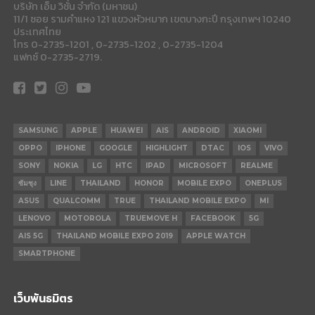
บริษัท เอ็ม วิชั่น จำกัด (มหาชน)
11/1 ซอย รามคำแหง 121 แขวงหัวหมาก เขตบางกะปี กรุงเทพฯ 10240
ประเทศไทย
โทร 0-2735-1201 , 0-2735-1202 , 0-2735-1204
แฟกซ์ 0-2735-2719.
SAMSUNG
APPLE
HUAWEI
AIS
ANDROID
XIAOMI
OPPO
IPHONE
GOOGLE
HIGHLIGHT
DTAC
IOS
VIVO
SONY
NOKIA
LG
HTC
IPAD
MICROSOFT
REALME
ซัมซุง
LINE
THAILAND
HONOR
MOBILE EXPO
ONEPLUS
ASUS
QUALCOMM
TRUE
THAILAND MOBILE EXPO
MI
LENOVO
MOTOROLA
TRUEMOVE H
FACEBOOK
5G
AIS 5G
THAILAND MOBILE EXPO 2019
APPLE WATCH
SMARTPHONE
เว็บพันธมิตร