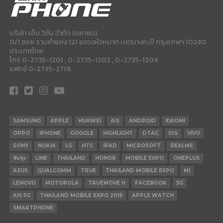
บริษัท เอ็ม วิชั่น จำกัด (มหาชน)
11/1 ซอย รามคำแหง 121 แขวงหัวหมาก เขตบางกะปี กรุงเทพฯ 10240
ประเทศไทย
โทร 0-2735-1201 , 0-2735-1202 , 0-2735-1204
แฟกซ์ 0-2735-2719.
SAMSUNG
APPLE
HUAWEI
AIS
ANDROID
XIAOMI
OPPO
IPHONE
GOOGLE
HIGHLIGHT
DTAC
IOS
VIVO
SONY
NOKIA
LG
HTC
IPAD
MICROSOFT
REALME
ซัมซุง
LINE
THAILAND
HONOR
MOBILE EXPO
ONEPLUS
ASUS
QUALCOMM
TRUE
THAILAND MOBILE EXPO
MI
LENOVO
MOTOROLA
TRUEMOVE H
FACEBOOK
5G
AIS 5G
THAILAND MOBILE EXPO 2019
APPLE WATCH
SMARTPHONE