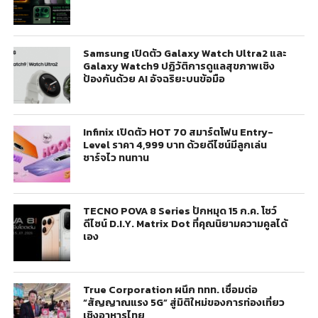
Samsung เปิดตัว Galaxy Watch Ultra2 และ
Galaxy Watch9 ปฏิวัติการดูแลสุขภาพเชิง
ป้องกันด้วย AI อัจฉริยะบนข้อมือ
Infinix เปิดตัว HOT 70 สมาร์ตโฟน Entry-
Level ราคา 4,999 บาท ด้วยดีไซน์มีลูกเล่น
ชาร์จไว ทนทาน
TECNO POVA 8 Series ปักหมุด 15 ก.ค. โชว์
ดีไซน์ D.I.Y. Matrix Dot ที่คุณนิยามความคูลได้
เอง
True Corporation ผนึก ททท. เชื่อมต่อ
“สัญญาณแรง 5G” สู่มิติใหม่ของการท่องเที่ยว
เชิงอาหารไทย