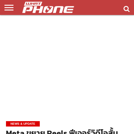
ข่าว
รีวิว
ทิป
แอพ
เกมส์
บทความ
COMPARISON
ติดต่อ
API
&
พลิ
เรา
NEW
ทริค
เคชั่น
NEWS & UPDATE
Meta ขยาย Reels ฟีเจอร์วิดีโอสั้น