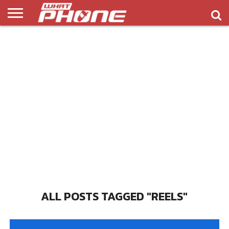
ข่าว
รีวิว
ทิป
แอพ
เกมส์
บทความ
COMPARISON
ติดต่อ
API
&
พลิ
เรา
NEW
ทริค
เคชั่น
ALL POSTS TAGGED "REELS"