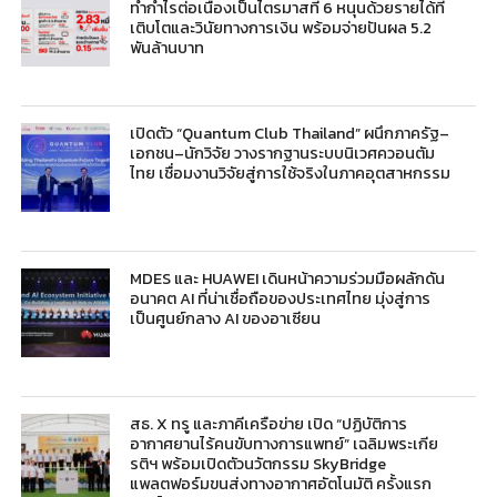
ทำกำไรต่อเนื่องเป็นไตรมาสที่ 6 หนุนด้วยรายได้ที่
เติบโตและวินัยทางการเงิน พร้อมจ่ายปันผล 5.2
พันล้านบาท
เปิดตัว “Quantum Club Thailand” ผนึกภาครัฐ–
เอกชน–นักวิจัย วางรากฐานระบบนิเวศควอนตัม
ไทย เชื่อมงานวิจัยสู่การใช้จริงในภาคอุตสาหกรรม
MDES และ HUAWEI เดินหน้าความร่วมมือผลักดัน
อนาคต AI ที่น่าเชื่อถือของประเทศไทย มุ่งสู่การ
เป็นศูนย์กลาง AI ของอาเซียน
สธ. X ทรู และภาคีเครือข่าย เปิด “ปฏิบัติการ
อากาศยานไร้คนขับทางการแพทย์” เฉลิมพระเกีย
รติฯ พร้อมเปิดตัวนวัตกรรม SkyBridge
แพลตฟอร์มขนส่งทางอากาศอัตโนมัติ ครั้งแรก