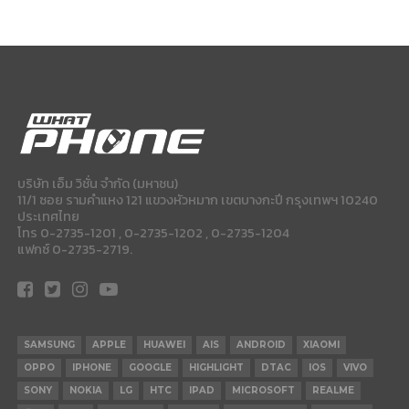
บริษัท เอ็ม วิชั่น จำกัด (มหาชน)
11/1 ซอย รามคำแหง 121 แขวงหัวหมาก เขตบางกะปี กรุงเทพฯ 10240
ประเทศไทย
โทร 0-2735-1201 , 0-2735-1202 , 0-2735-1204
แฟกซ์ 0-2735-2719.
SAMSUNG
APPLE
HUAWEI
AIS
ANDROID
XIAOMI
OPPO
IPHONE
GOOGLE
HIGHLIGHT
DTAC
IOS
VIVO
SONY
NOKIA
LG
HTC
IPAD
MICROSOFT
REALME