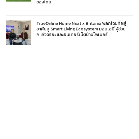
ของไทย
TrueOnline Home Next x Britania พลิกโฉมที่อยู่
อาศัยสู่ Smart Living Ecosystem มอบเอมี่ ผู้ช่วย
AI อัจฉริยะ และอินเทอร์เน็ตบ้านไฟเบอร์