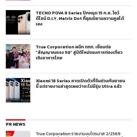
TECNO POVA 8 Series ปักหมุด 15 ก.ค. โชว์
ดีไซน์ D.I.Y. Matrix Dot ที่คุณนิยามความคูลได้
เอง
True Corporation ผนึก ททท. เชื่อมต่อ
“สัญญาณแรง 5G” สู่มิติใหม่ของการท่องเที่ยว
เชิงอาหารไทย
Xiaomi 18 Series คาดเปิดตัวที่จีนช่วงกันยายน
นี้ แต่รายงานล่าสุดเผยว่าจะไม่มีรุ่น Ultra แล้ว
PR NEWS
True Corporation รายงานงบไตรมาส 2/2569