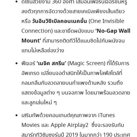
ดีไซน์สวยงาม 360 องศา เสมือนเฟอร์นิเจอร์ชิ้นหรู
ลงตัวทุกการจัดวางด้วยสายเคเบิลเพียงเส้นเดียว
วันอินวิซิเบิลคอนเนคชั่น
หรือ
(One Invisible
‘
No-Gap Wall
Connection) และขายึดผนังแบบ
Mount’
ที่สามารถติดทีวีได้แนบชิดไปกับผนังจน
แทบไม่เหลือช่องว่าง
‘เมจิค สกรีน’
ฟีเจอร์
(Magic Screen) ที่ได้รับการ
อัพเกรด เปลี่ยนจอดำสนิทให้เป็นภาพไลฟ์สไตล์ที่
กลมกลืนกับลวดลายบนกำแพงด้านหลัง รวมถึง
แสดงข้อมูลต่าง ๆ บนจอภาพ โดยมาพร้อมลวดลาย
และลูกเล่นใหม่ ๆ
เสริมทัพด้วยคอนเทนต์คุณภาพจาก iTunes
Movies และ Apple Airplay2 ซึ่งจะรองรับกับ
สมาร์ททีวีซัมซุงรุ่นปี 2019 ในมากกว่า 190 ประเทศ