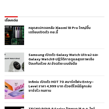
เรื่องเด่น
หลุดสเปกจอหลัง Xiaomi 18 Pro ใหญ่ขึ้น
เตรียมเปิดตัว กย.นี้
Samsung เปิดตัว Galaxy Watch Ultra2 และ
Galaxy Watch9 ปฏิวัติการดูแลสุขภาพเชิง
ป้องกันด้วย AI อัจฉริยะบนข้อมือ
Infinix เปิดตัว HOT 70 สมาร์ตโฟน Entry-
Level ราคา 4,999 บาท ด้วยดีไซน์มีลูกเล่น
ชาร์จไว ทนทาน
TECNO POVA 8 Series ปักหมุด 15 ก.ค. โชว์