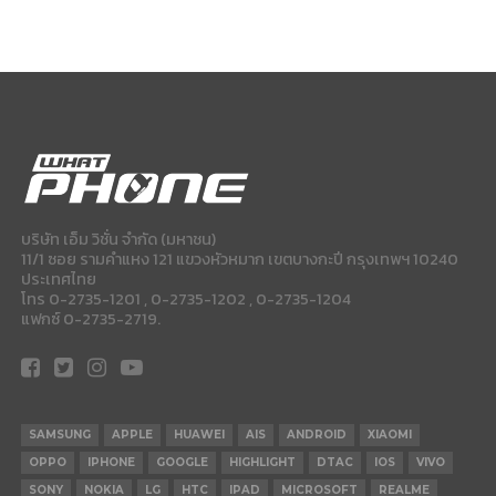
บริษัท เอ็ม วิชั่น จำกัด (มหาชน)
11/1 ซอย รามคำแหง 121 แขวงหัวหมาก เขตบางกะปี กรุงเทพฯ 10240
ประเทศไทย
โทร 0-2735-1201 , 0-2735-1202 , 0-2735-1204
แฟกซ์ 0-2735-2719.
SAMSUNG
APPLE
HUAWEI
AIS
ANDROID
XIAOMI
OPPO
IPHONE
GOOGLE
HIGHLIGHT
DTAC
IOS
VIVO
SONY
NOKIA
LG
HTC
IPAD
MICROSOFT
REALME