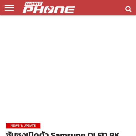
ข่าว
รีวิว
ทิป
แอพ
เกมส์
บทความ
COMPARISON
ติดต่อ
API
&
พลิ
เรา
NEW
ทริค
เคชั่น
NEWS & UPDATE
ซัมซุงเปิดตัว Samsung QLED 8K