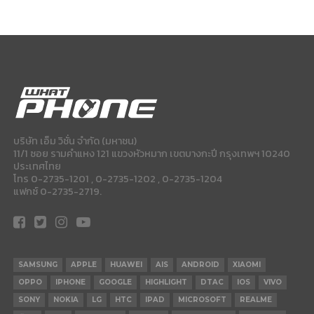
บริษัท เอ็ม วิชั่น จำกัด (มหาชน)
11/1 ซอย รามคำแหง 121 แขวงหัวหมาก เขตบางกะปี กรุงเทพฯ 10240
ประเทศไทย
โทร 0-2735-1201 , 0-2735-1202 , 0-2735-1204
แฟกซ์ 0-2735-2719.
SAMSUNG
APPLE
HUAWEI
AIS
ANDROID
XIAOMI
OPPO
IPHONE
GOOGLE
HIGHLIGHT
DTAC
IOS
VIVO
SONY
NOKIA
LG
HTC
IPAD
MICROSOFT
REALME