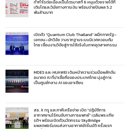
ทำกำไรต่อเนื่องเป็นไตรมาสที่ 6 หนุนด้วยรายได้ที่
เติบโตและวินัยทางการเงิน พร้อมจ่ายปันผล 5.2
พันล้านบาท
เปิดตัว “Quantum Club Thailand” ผนึกภาครัฐ–
เอกชน–นักวิจัย วางรากฐานระบบนิเวศควอนตัม
ไทย เชื่อมงานวิจัยสู่การใช้จริงในภาคอุตสาหกรรม
MDES และ HUAWEI เดินหน้าความร่วมมือผลักดัน
อนาคต AI ที่น่าเชื่อถือของประเทศไทย มุ่งสู่การ
เป็นศูนย์กลาง AI ของอาเซียน
สธ. X ทรู และภาคีเครือข่าย เปิด “ปฏิบัติการ
อากาศยานไร้คนขับทางการแพทย์” เฉลิมพระเกีย
รติฯ พร้อมเปิดตัวนวัตกรรม SkyBridge
แพลตฟอร์มขนส่งทางอากาศอัตโนมัติ ครั้งแรก