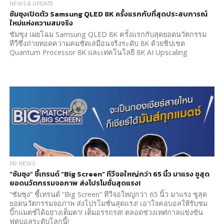
NEWS & UPDATE
ซัมซุงเปิดตัว Samsung QLED 8K ครั้งแรกกับที่สุดประสบการณ์
ใหม่แห่งความสมจริง
ซัมซุง เผยโฉม Samsung QLED 8K ครั้งแรกกับสุดยอดนวัตกรรม
ทีวีซึ่งถ่ายทอดความคมชัดเสมือนจริงระดับ 8K ด้วยชิปเซต
Quantum Processor 8K และเทคโนโลยี 8K AI Upscaling
PR NEWS
“ซัมซุง” ชี้เทรนด์ “Big Screen” ทีวีจอใหญ่กว่า 65 นิ้ว มาแรง ชูสุด
ยอดนวัตกรรมจอภาพ ส่งโปรโมชั่นสุดแรง!
“ซัมซุง” ชี้เทรนด์ “Big Screen” ทีวีจอใหญ่กว่า 65 นิ้ว มาแรง ชูสุด
ยอดนวัตกรรมจอภาพ ส่งโปรโมชั่นสุดแรง! เอาใจคอบอลให้รับชม
บิ๊กแมตช์ได้อย่างเต็มตา! เต็มอรรถรส! ตลอดช่วงเทศกาลแข่งขัน
ฟุตบอลระดับโลกนี้!