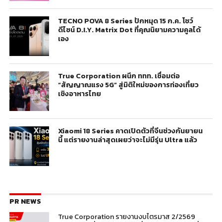
TECNO POVA 8 Series ปักหมุด 15 ก.ค. โชว์
ดีไซน์ D.I.Y. Matrix Dot ที่คุณนิยามความคูลได้
เอง
True Corporation ผนึก ททท. เชื่อมต่อ
“สัญญาณแรง 5G” สู่มิติใหม่ของการท่องเที่ยว
เชิงอาหารไทย
Xiaomi 18 Series คาดเปิดตัวที่จีนช่วงกันยายน
นี้ แต่รายงานล่าสุดเผยว่าจะไม่มีรุ่น Ultra แล้ว
PR NEWS
True Corporation รายงานงบไตรมาส 2/2569