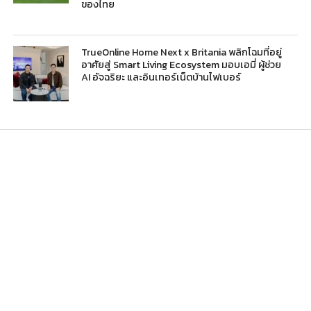
ของไทย
TrueOnline Home Next x Britania พลิกโฉมที่อยู่
อาศัยสู่ Smart Living Ecosystem มอบเอมี่ ผู้ช่วย
AI อัจฉริยะ และอินเทอร์เน็ตบ้านไฟเบอร์