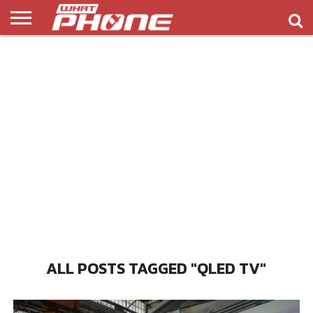
ข่าว
รีวิว
ทิป
แอพ
เกมส์
บทความ
COMPARISON
ติดต่อ
API
&
พลิ
เรา
NEW
ทริค
เคชั่น
ALL POSTS TAGGED "QLED TV"