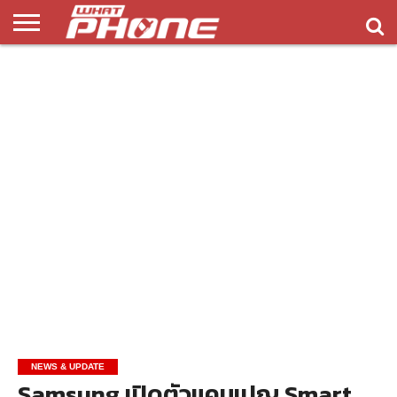
ข่าว
รีวิว
ทิป
แอพ
เกมส์
บทความ
COMPARISON
ติดต่อ
API
&
พลิ
เรา
NEW
ทริค
เคชั่น
NEWS & UPDATE
Samsung เปิดตัวแคมเปญ Smart