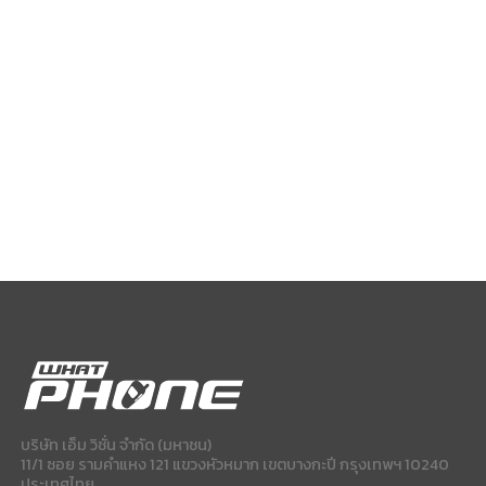
บริษัท เอ็ม วิชั่น จำกัด (มหาชน)
11/1 ซอย รามคำแหง 121 แขวงหัวหมาก เขตบางกะปี กรุงเทพฯ 10240
ประเทศไทย