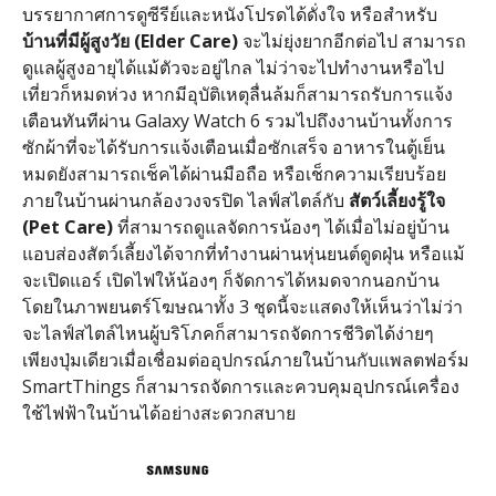
บรรยากาศการดูซีรีย์และหนังโปรดได้ดั่งใจ หรือสำหรับ
บ้านที่มีผู้สูงวัย
(Elder Care)
จะไม่ยุ่งยากอีกต่อไป สามารถ
ดูแลผู้สูงอายุได้แม้ตัวจะอยู่ไกล ไม่ว่าจะไปทำงานหรือไป
เที่ยวก็หมดห่วง หากมีอุบัติเหตุลื่นล้มก็สามารถรับการแจ้ง
เตือนทันทีผ่าน
Galaxy Watch 6
รวมไปถึงงานบ้านทั้งการ
ซักผ้าที่จะได้รับการแจ้งเตือนเมื่อซักเสร็จ อาหารในตู้เย็น
หมดยังสามารถเช็คได้ผ่านมือถือ หรือเช็กความเรียบร้อย
ภายในบ้านผ่านกล้องวงจรปิด ไลฟ์สไตล์กับ
สัตว์เลี้ยงรู้ใจ
(Pet Care)
ที่สามารถดูแลจัดการน้องๆ ได้เมื่อไม่อยู่บ้าน
แอบส่องสัตว์เลี้ยงได้จากที่ทำงานผ่านหุ่นยนต์ดูดฝุ่น หรือแม้
จะเปิดแอร์ เปิดไฟให้น้องๆ ก็จัดการได้หมดจากนอกบ้าน
โดยในภาพยนตร์โฆษณาทั้ง
3
ชุดนี้จะแสดงให้เห็นว่าไม่ว่า
จะไลฟ์สไตล์ไหนผู้บริโภคก็สามารถจัดการชีวิตได้ง่ายๆ
เพียงปุ่มเดียวเมื่อเชื่อมต่ออุปกรณ์ภายในบ้านกับแพลตฟอร์ม
SmartThings
ก็สามารถจัดการและควบคุมอุปกรณ์เครื่อง
ใช้ไฟฟ้าในบ้านได้อย่างสะดวกสบาย