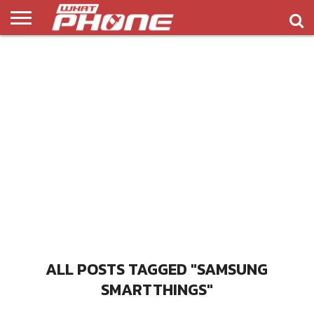
ข่าว
รีวิว
ทิป
แอพ
เกมส์
บทความ
COMPARISON
ติดต่อ
API
&
พลิ
เรา
NEW
ทริค
เคชั่น
ALL POSTS TAGGED "SAMSUNG
SMARTTHINGS"