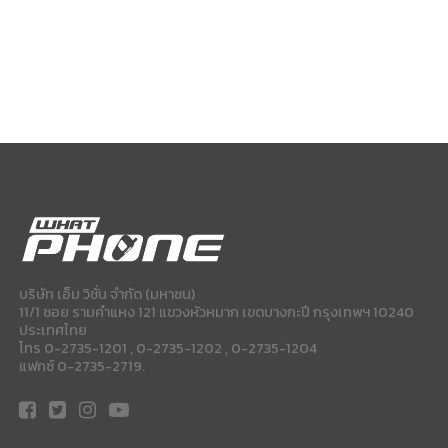
บริษัท เอ็ม วิชั่น จำกัด (มหาชน)
11/1 ซอย รามคำแหง 121 แขวงหัวหมาก เขตบางกะปี กรุงเทพฯ 10240
ประเทศไทย
โทร 0-2735-1201 , 0-2735-1202 , 0-2735-1204
แฟกซ์ 0-2735-2719.