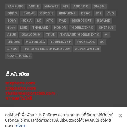
SAMSUNG
APPLE
HUAWEI
AIS
ANDROID
XIAOMI
OPPO
IPHONE
GOOGLE
HIGHLIGHT
DTAC
IOS
VIVO
SONY
NOKIA
LG
HTC
IPAD
MICROSOFT
REALME
ซัมซุง
LINE
THAILAND
HONOR
MOBILE EXPO
ONEPLUS
ASUS
QUALCOMM
TRUE
THAILAND MOBILE EXPO
MI
LENOVO
MOTOROLA
TRUEMOVE H
FACEBOOK
5G
AIS 5G
THAILAND MOBILE EXPO 2019
APPLE WATCH
SMARTPHONE
เว็บพันธมิตร
mxphone.com
stepextra.com
thailandesportclub.com
ข่าวเทคโนโลยี
เราใช้คุกกี้เพื่อพัฒนาประสิทธิภาพ และประสบการณ์ที่ดีในการใช้เว็บไซต์
ของคุณและสามารถจัดการความเป็นส่วนตัวเองได้ของคุณได้เองโดย
IPHONE 14 PRO
IPHONE 14
IPHONE 11 PRO
IPHONE 11
XIAOMI
คลิกที่
ตั้งค่า