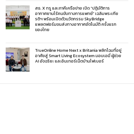
สธ. X ทรู และภาคีเครือข่าย เปิด “ปฏิบัติการ
อากาศยานไร้คนขับทางการแพทย์” เฉลิมพระเกีย
รติฯ พร้อมเปิดตัวนวัตกรรม SkyBridge
แพลตฟอร์มขนส่งทางอากาศอัตโนมัติ ครั้งแรก
ของไทย
TrueOnline Home Next x Britania พลิกโฉมที่อยู่
อาศัยสู่ Smart Living Ecosystem มอบเอมี่ ผู้ช่วย
AI อัจฉริยะ และอินเทอร์เน็ตบ้านไฟเบอร์