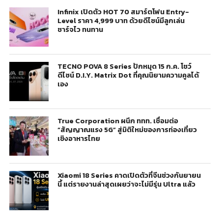
Infinix เปิดตัว HOT 70 สมาร์ตโฟน Entry-
Level ราคา 4,999 บาท ด้วยดีไซน์มีลูกเล่น
ชาร์จไว ทนทาน
TECNO POVA 8 Series ปักหมุด 15 ก.ค. โชว์
ดีไซน์ D.I.Y. Matrix Dot ที่คุณนิยามความคูลได้
เอง
True Corporation ผนึก ททท. เชื่อมต่อ
“สัญญาณแรง 5G” สู่มิติใหม่ของการท่องเที่ยว
เชิงอาหารไทย
Xiaomi 18 Series คาดเปิดตัวที่จีนช่วงกันยายน
นี้ แต่รายงานล่าสุดเผยว่าจะไม่มีรุ่น Ultra แล้ว