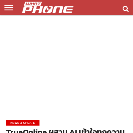
ข่าว
รีวิว
ทิป
แอพ
เกมส์
บทความ
COMPARISON
ติดต่อ
API
&
พลิ
เรา
NEW
ทริค
เคชั่น
NEWS & UPDATE
TrueOnline ผสาน AI เข้าใจทุกความ