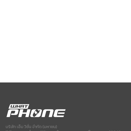
บริษัท เอ็ม วิชั่น จำกัด (มหาชน)