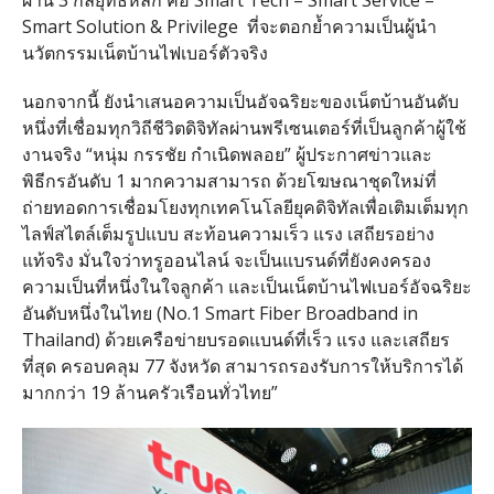
ผ่าน
3
กลยุทธ์หลัก คือ
Smart Tech – Smart Service –
Smart Solution & Privilege
ที่จะตอกย้ำความเป็นผู้นำ
นวัตกรรมเน็ตบ้านไฟเบอร์ตัวจริง
นอกจากนี้ ยังนำเสนอความเป็นอัจฉริยะของเน็ตบ้านอันดับ
หนึ่งที่เชื่อมทุกวิถีชีวิตดิจิทัลผ่านพรีเซนเตอร์ที่เป็นลูกค้าผู้ใช้
งานจริง
“
หนุ่ม กรรชัย กำเนิดพลอย
”
ผู้ประกาศข่าวและ
พิธีกรอันดับ
1
มากความสามารถ ด้วยโฆษณาชุดใหม่ที่
ถ่ายทอดการเชื่อมโยงทุกเทคโนโลยียุคดิจิทัลเพื่อเติมเต็มทุก
ไลฟ์สไตล์เต็มรูปแบบ สะท้อนความเร็ว แรง เสถียรอย่าง
แท้จริง มั่นใจว่าทรูออนไลน์ จะเป็นแบรนด์ที่ยังคงครอง
ความเป็นที่หนึ่งในใจลูกค้า และเป็นเน็ตบ้านไฟเบอร์อัจฉริยะ
อันดับหนึ่งในไทย
(No.1 Smart Fiber Broadband in
Thailand)
ด้วยเครือข่ายบรอดแบนด์ที่เร็ว แรง และเสถียร
ที่สุด ครอบคลุม
77
จังหวัด สามารถรองรับการให้บริการได้
มาก
กว่า
19
ล้านครัวเรือนทั่วไทย
”