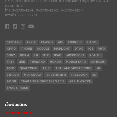
11/1 ซอย รามคำแหง 121 แขวงหัวหมาก เขตบางกะปี กรุงเทพฯ 10240
ประเทศไทย
โทร 0-2735-1201 , 0-2735-1202 , 0-2735-1204
แฟกซ์ 0-2735-2719.
SAMSUNG
APPLE
HUAWEI
AIS
ANDROID
XIAOMI
OPPO
IPHONE
GOOGLE
HIGHLIGHT
DTAC
IOS
VIVO
SONY
NOKIA
LG
HTC
IPAD
MICROSOFT
REALME
ซัมซุง
LINE
THAILAND
HONOR
MOBILE EXPO
ONEPLUS
ASUS
QUALCOMM
TRUE
THAILAND MOBILE EXPO
MI
LENOVO
MOTOROLA
TRUEMOVE H
FACEBOOK
5G
AIS 5G
THAILAND MOBILE EXPO 2019
APPLE WATCH
SMARTPHONE
เว็บพันธมิตร
mxphone.com