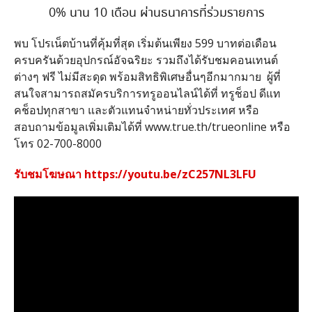
0%
นาน
10
เดือน ผ่านธนาคารที่ร่วมรายการ
พบ โปรเน็ตบ้านที่คุ้มที่สุด เริ่มต้นเพียง
599
บาทต่อเดือน
ครบครันด้วยอุปกรณ์อัจฉริยะ รวมถึงได้รับชมคอนเทนต์
ต่างๆ ฟรี ไม่มีสะดุด พร้อมสิทธิพิเศษอื่นๆอีกมากมาย
ผู้ที่
สนใจสามารถสมัครบริการทรูออนไลน์ได้ที่ ทรูช็อป ดีแท
คช็อปทุกสาขา และตัวแทนจําหน่ายทั่วประเทศ หรือ
สอบถามข้อมูลเพิ่มเติมได้ที่
www.true.th/trueonline
หรือ
โทร
02-700-8000
รับชมโฆษณา
https://youtu.be/zC257NL3LFU