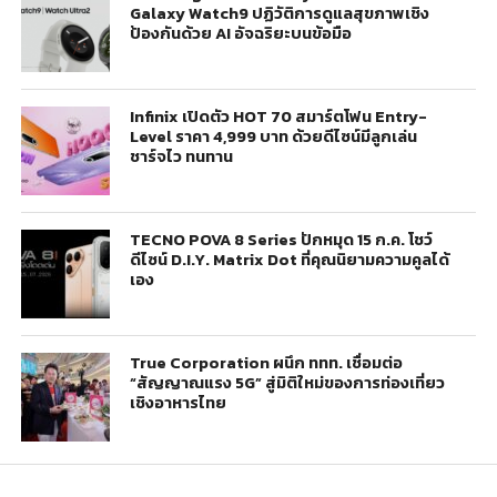
Galaxy Watch9 ปฏิวัติการดูแลสุขภาพเชิง
ป้องกันด้วย AI อัจฉริยะบนข้อมือ
Infinix เปิดตัว HOT 70 สมาร์ตโฟน Entry-
Level ราคา 4,999 บาท ด้วยดีไซน์มีลูกเล่น
ชาร์จไว ทนทาน
TECNO POVA 8 Series ปักหมุด 15 ก.ค. โชว์
ดีไซน์ D.I.Y. Matrix Dot ที่คุณนิยามความคูลได้
เอง
True Corporation ผนึก ททท. เชื่อมต่อ
“สัญญาณแรง 5G” สู่มิติใหม่ของการท่องเที่ยว
เชิงอาหารไทย