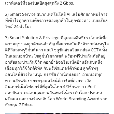
เราท์เตอร์ที่รองรับสปีดสูงสุดถึง
2 Gbps.
2)
Smart Service
ผนวกเทคโนโลยี
AI
เสริมศักยภาพบริการ
ที่เข้าใจทุกความต้องการของลูกค้าในทุกช่องทาง แบบเรียล
ไทม์
24
ชั่วโมง
3)
Smart Solution & Privilege
ที่สุดของสิทธิประโยชน์เพื่อ
ความสุขของลูกค้าคนสำคัญ ทั้งความบันเทิงด้วยกล่องทรูไอ
ดีทีวีและทรูวิชั่นส์นาว และโซลูชันอัจฉริยะ กล้อง
CCTV
ทั้ง
ในและนอกบ้าน โซลูชั่นโซลาเซล์ พร้อมฟรีประกันภัยที่อยู่
อาศัยและประกันชีวิต ตอกย้ำอัจฉริยะเน็ตบ้านอันดับหนึ่ง
เชื่อมทุกวิถีชีวิตดิจิทัล กับพรีเซ็นเตอร์ตัวท็อป ลูกค้าทรู
ออนไลน์ตัวจริง
“
หนุ่ม กรรชัย กำเนิดพลอย
“
ถ่ายทอดทุก
ความอัจฉริยะของทรูออนไลน์ที่การันตีด้วยรางวัล
อินเทอร์เน็ตไฟเบอร์ดีที่สุดในไทย
4
ปีซ้อนจาก
nPerf
สถาบันตรวจสอบคุณภาพอินเทอร์เน็ตระดับโลก ประเทศ
ฝรั่งเศส และรางวัลระดับโลก
World Branding Award
จาก
อังกฤษ
7
ปีซ้อน