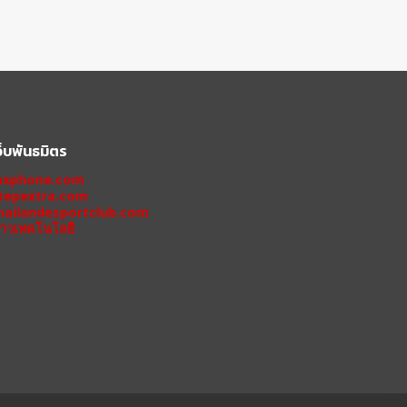
ว็บพันธมิตร
xphone.com
tepextra.com
hailandesportclub.com
่าวเทคโนโลยี