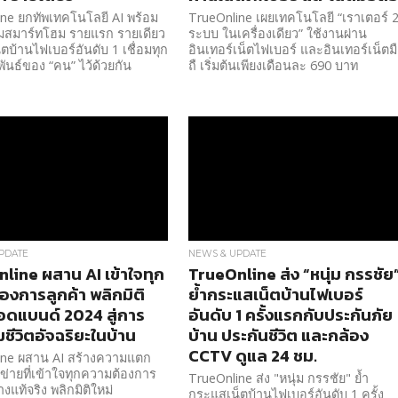
ne ยกทัพเทคโนโลยี AI พร้อม
TrueOnline เผยเทคโนโลยี “เราเตอร์ 
มสมาร์ทโฮม รายแรก รายเดียว
ระบบ ในเครื่องเดียว” ใช้งานผ่าน
น็ตบ้านไฟเบอร์อันดับ 1 เชื่อมทุก
อินเทอร์เน็ตไฟเบอร์ และอินเทอร์เน็ตม
ันธ์ของ “คน” ไว้ด้วยกัน
ถื เริ่มต้นเพียงเดือนละ 690 บาท
PDATE
NEWS & UPDATE
line ผสาน AI เข้าใจทุก
TrueOnline ส่ง “หนุ่ม กรรชัย
องการลูกค้า พลิกมิติ
ย้ำกระแสเน็ตบ้านไฟเบอร์
อดแบนด์ 2024 สู่การ
อันดับ 1 ครั้งแรกกับประกันภัย
มชีวิตอัจฉริยะในบ้าน
บ้าน ประกันชีวิต และกล้อง
CCTV ดูแล 24 ชม.
ine ผสาน AI สร้างความแตก
อข่ายที่เข้าใจทุกความต้องการ
TrueOnline ส่ง "หนุ่ม กรรชัย" ย้ำ
างแท้จริง พลิกมิติใหม่
กระแสเน็ตบ้านไฟเบอร์อันดับ 1 ครั้ง