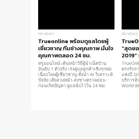
PR NEWS
PR NEWS
Trueonline พร้อมดูแลโดยผู้
TrueOn
เชี่ยวชาญ ทีมช่างคุณภาพ มั่นใจ
“สุดย
คุณภาพตลอด 24 ชม.
2019” เ
ทรูออนไลน์ เดินหน้าวิถีผู้นำเน็ตบ้าน
TrueOnli
อันดับ 1 ตัวจริง เร่งดูแลลูกค้าเชิงรุกต่อ
ตรงรับร
เนื่องโดยผู้เชี่ยวชาญ ทั้งนำ AI วิเคราะห์
แห่งปี 2
ปัจจัย เสียล่วงหน้า-ส่งช่างตรวจสอบ-
บริการอิ
ก่อนเกิดปัญหา ดูแลฉับไวใน 24 ชม.
World B