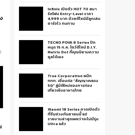
Infinix เปิดตัว HOT 70 สมา
ร์ตโฟน Entry-Level ราคา
อง
4,999 บาท ด้วยดีไซน์มีลูกเล่น
ชาร์จไว ทนทาน
TECNO POVA 8 Series ปัก
หมุด 15 ก.ค. โชว์ดีไซน์ D.I.Y.
อ
Matrix Dot ที่คุณนิยามความ
คูลได้เอง
True Corporation ผนึก
ททท. เชื่อมต่อ “สัญญาณแรง
5G” สู่มิติใหม่ของการท่อง
เที่ยวเชิงอาหารไทย
Xiaomi 18 Series คาดเปิดตัว
ที่จีนช่วงกันยายนนี้ แต่
รายงานล่าสุดเผยว่าจะไม่มีรุ่น
Ultra แล้ว
น
อ