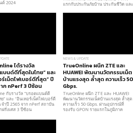
ด์ 2024
แรกกับประกันภัยบ้าน ประกันชีวิต แล
กล้อง CCTV ดูแลตลอด 24 ชม.
PDATE
NEWS & UPDATE
line ได้รางวัล
TrueOnline ผนึก ZTE และ
บนด์ดีที่สุดในไทย” และ
HUAWEI พัฒนานวัตกรรมเน็ต
ร์เน็ตไฟเบอร์ดีที่สุด” ปี
บ้านแรงสุด ล้ำสุด ความเร็ว 5
าก nPerf 3 ปีซ้อน
Gbps.
ne กับรางวัล “บรอดแบนด์ดี
TrueOnline ผนึก ZTE และ HUAWEI
ทย” และ “อินเทอร์เน็ตไฟเบอร์ดี
พัฒนานวัตกรรมเน็ตบ้านแรงสุด ล้ำสุด
ประจำปี 2565 จาก nPerf สถาบัน
ความเร็ว 50 Gbps. ผ่านอุปกรณ์ที่
กฝรั่งเศส 3 ปีซ้อน
รองรับ GPON รายแรกในภูมิภาค