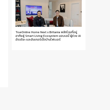
TrueOnline Home Next x Britania พลิกโฉมที่อยู่
อาศัยสู่ Smart Living Ecosystem มอบเอมี่ ผู้ช่วย AI
อัจฉริยะ และอินเทอร์เน็ตบ้านไฟเบอร์