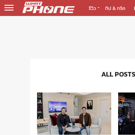
รีวิว
ทิป & ทริค
ALL POSTS