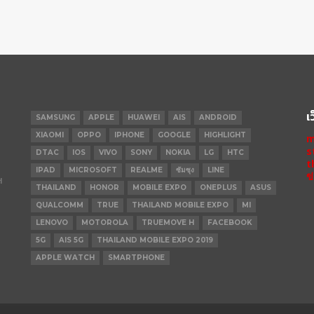
เ
SAMSUNG
APPLE
HUAWEI
AIS
ANDROID
XIAOMI
OPPO
IPHONE
GOOGLE
HIGHLIGHT
m
s
DTAC
IOS
VIVO
SONY
NOKIA
LG
HTC
t
IPAD
MICROSOFT
REALME
ซัมซุง
LINE
ข
ฯ
THAILAND
HONOR
MOBILE EXPO
ONEPLUS
ASUS
QUALCOMM
TRUE
THAILAND MOBILE EXPO
MI
LENOVO
MOTOROLA
TRUEMOVE H
FACEBOOK
5G
AIS 5G
THAILAND MOBILE EXPO 2019
APPLE WATCH
SMARTPHONE