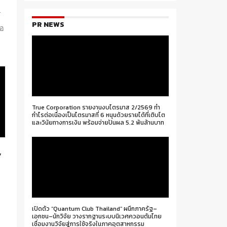
2
PR NEWS
ือ
True Corporation รายงานงบไตรมาส 2/2569 ทำ
กำไรต่อเนื่องเป็นไตรมาสที่ 6 หนุนด้วยรายได้ที่เติบโต
และวินัยทางการเงิน พร้อมจ่ายปันผล 5.2 พันล้านบาท
”
เปิดตัว “Quantum Club Thailand” ผนึกภาครัฐ–
เอกชน–นักวิจัย วางรากฐานระบบนิเวศควอนตัมไทย
เชื่อมงานวิจัยสู่การใช้จริงในภาคอุตสาหกรรม