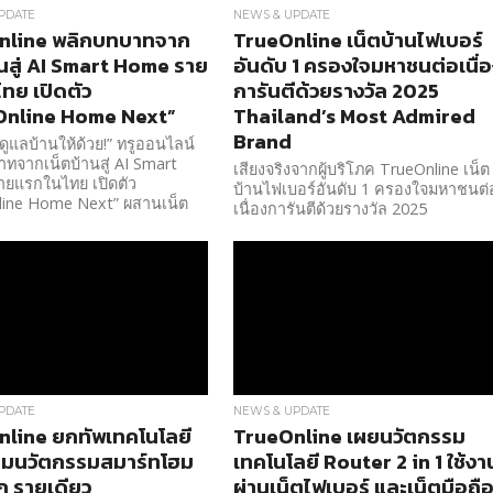
PDATE
NEWS & UPDATE
nline พลิกบทบาทจาก
TrueOnline เน็ตบ้านไฟเบอร์
านสู่ AI Smart Home ราย
อันดับ 1 ครองใจมหาชนต่อเนื่
ทย เปิดตัว
การันตีด้วยรางวัล 2025
Online Home Next”
Thailand’s Most Admired
Brand
่...ดูแลบ้านให้ด้วย!” ทรูออนไลน์
ทจากเน็ตบ้านสู่ AI Smart
เสียงจริงจากผู้บริโภค TrueOnline เน็ต
ยแรกในไทย เปิดตัว
บ้านไฟเบอร์อันดับ 1 ครองใจมหาชนต่
line Home Next” ผสานเน็ต
เนื่องการันตีด้วยรางวัล 2025
ภาพ
Thailand’s Most Admired Brand
PDATE
NEWS & UPDATE
line ยกทัพเทคโนโลยี
TrueOnline เผยนวัตกรรม
อมนวัตกรรมสมาร์ทโฮม
เทคโนโลยี Router 2 in 1 ใช้งา
 รายเดียว
ผ่านเน็ตไฟเบอร์ และเน็ตมือถื