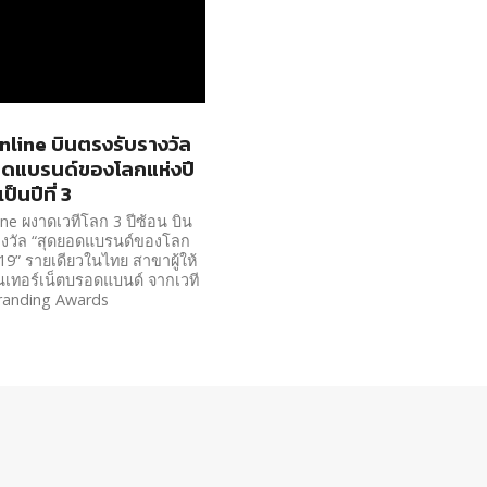
line บินตรงรับรางวัล
อดแบรนด์ของโลกแห่งปี
ป็นปีที่ 3
ne ผงาดเวทีโลก 3 ปีซ้อน บิน
างวัล “สุดยอดแบรนด์ของโลก
019” รายเดียวในไทย สาขาผู้ให้
นเทอร์เน็ตบรอดแบนด์ จากเวที
randing Awards