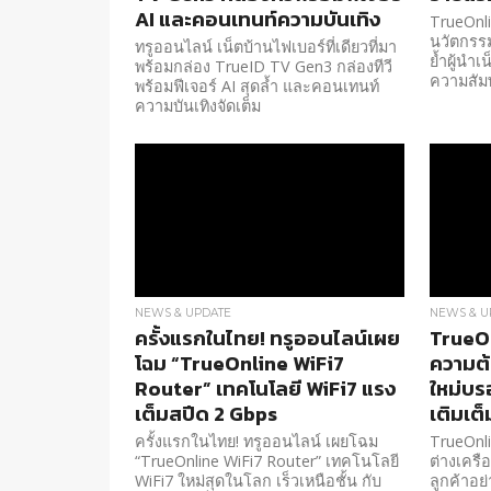
AI และคอนเทนท์ความบันเทิง
TrueOnli
นวัตกรร
ทรูออนไลน์ เน็ตบ้านไฟเบอร์ที่เดียวที่มา
ย้ำผู้นำเ
พร้อมกล่อง TrueID TV Gen3 กล่องทีวี
ความสัมพ
พร้อมฟีเจอร์ AI สุดล้ำ และคอนเทนท์
ความบันเทิงจัดเต็ม
NEWS & UPDATE
NEWS & U
ครั้งแรกในไทย! ทรูออนไลน์เผย
TrueOn
โฉม “TrueOnline WiFi7
ความต้
Router” เทคโนโลยี WiFi7 แรง
ใหม่บร
เต็มสปีด 2 Gbps
เติมเต็
ครั้งแรกในไทย! ทรูออนไลน์ เผยโฉม
TrueOnl
“TrueOnline WiFi7 Router” เทคโนโลยี
ต่างเครื
WiFi7 ใหม่สุดในโลก เร็วเหนือชั้น กับ
ลูกค้าอย่