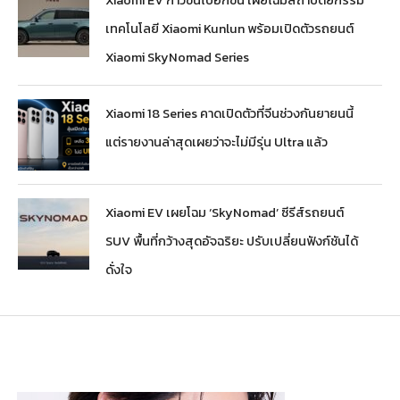
เทคโนโลยี Xiaomi Kunlun พร้อมเปิดตัวรถยนต์
Xiaomi SkyNomad Series
Xiaomi 18 Series คาดเปิดตัวที่จีนช่วงกันยายนนี้
แต่รายงานล่าสุดเผยว่าจะไม่มีรุ่น Ultra แล้ว
Xiaomi EV เผยโฉม ‘SkyNomad’ ซีรีส์รถยนต์
SUV พื้นที่กว้างสุดอัจฉริยะ ปรับเปลี่ยนฟังก์ชันได้
ดั่งใจ