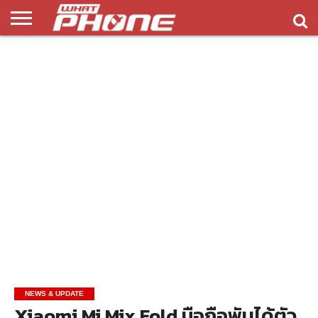
ข่าว
รีวิว
ทิป
แอพ
เกมส์
บทความ
COMPARISON
ติดต่อ
API
&
พลิ
เรา
NEW
ทริค
เคชั่น
NEWS & UPDATE
Xiaomi Mi Mix Fold มือถือพับได้ตัว