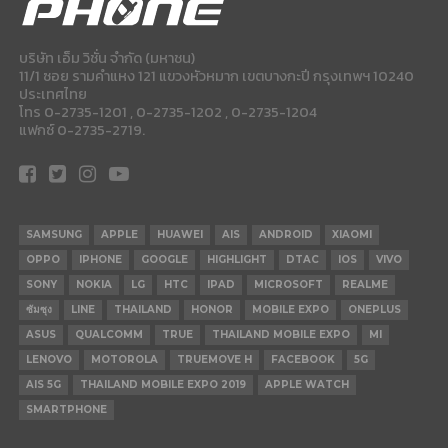
บริษัท เอ็ม วิชั่น จำกัด (มหาชน)
11/1 ซอย รามคำแหง 121 แขวงหัวหมาก เขตบางกะปี กรุงเทพฯ 10240
ประเทศไทย
โทร 0-2735-1201 , 0-2735-1202 , 0-2735-1204
แฟกซ์ 0-2735-2719.
SAMSUNG
APPLE
HUAWEI
AIS
ANDROID
XIAOMI
OPPO
IPHONE
GOOGLE
HIGHLIGHT
DTAC
IOS
VIVO
SONY
NOKIA
LG
HTC
IPAD
MICROSOFT
REALME
ซัมซุง
LINE
THAILAND
HONOR
MOBILE EXPO
ONEPLUS
ASUS
QUALCOMM
TRUE
THAILAND MOBILE EXPO
MI
LENOVO
MOTOROLA
TRUEMOVE H
FACEBOOK
5G
AIS 5G
THAILAND MOBILE EXPO 2019
APPLE WATCH
SMARTPHONE