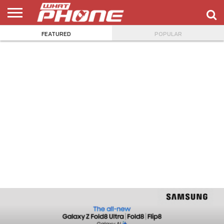
FEATURED
POPULAR
ข่าว
รีวิว
ทิป
แอพ
เกมส์
บทความ
COMPARISON
ติดต่อ
API
&
พลิ
เรา
NEW
ทริค
เคชั่น