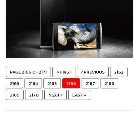
PAGE 2166 OF 2171
« FIRST
‹ PREVIOUS
2162
2163
2164
2165
2166
2167
2168
2169
2170
NEXT ›
LAST »