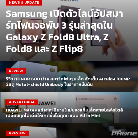
NEWS & UPDATE
Samsung เปิดตัวไลน์อัปสมา
ร์ทโฟนจอพับ 3 รุ่นล่าสุดใน
Galaxy Z Fold8 Ultra, Z
Fold8 และ Z Flip8
REVIEW
รีวิว HONOR 600 Lite สมาร์ทโฟนรุ่นเล็ก จัดเต็ม AI กล้อง 108MP
วัสดุ Metal-shield Unibody ในราคาหมื่นต้น
ADVERTORIAL
HUAWEI MatePad Mini นิยามใหม่ของแท็บเล็ตสายไลฟ์สไตล์
เปลี่ยนทุกไอเดียให้เกิดขึ้นได้ทุกที่ แบบ All in Mini
PREVIEW