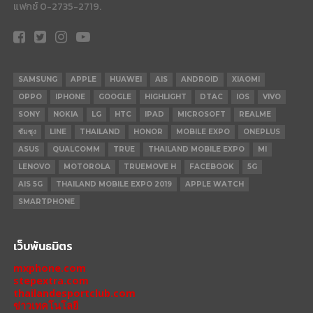
แฟกซ์ 0-2735-2719.
SAMSUNG
APPLE
HUAWEI
AIS
ANDROID
XIAOMI
OPPO
IPHONE
GOOGLE
HIGHLIGHT
DTAC
IOS
VIVO
SONY
NOKIA
LG
HTC
IPAD
MICROSOFT
REALME
ซัมซุง
LINE
THAILAND
HONOR
MOBILE EXPO
ONEPLUS
ASUS
QUALCOMM
TRUE
THAILAND MOBILE EXPO
MI
LENOVO
MOTOROLA
TRUEMOVE H
FACEBOOK
5G
AIS 5G
THAILAND MOBILE EXPO 2019
APPLE WATCH
SMARTPHONE
เว็บพันธมิตร
mxphone.com
stepextra.com
thailandesportclub.com
ข่าวเทคโนโลยี