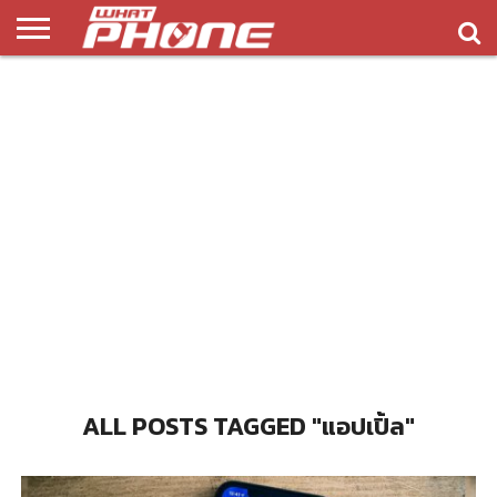
ข่าว
รีวิว
ทิป
แอพ
เกมส์
บทความ
COMPARISON
ติดต่อ
API
&
พลิ
เรา
NEW
ทริค
เคชั่น
ALL POSTS TAGGED "แอปเปิ้ล"