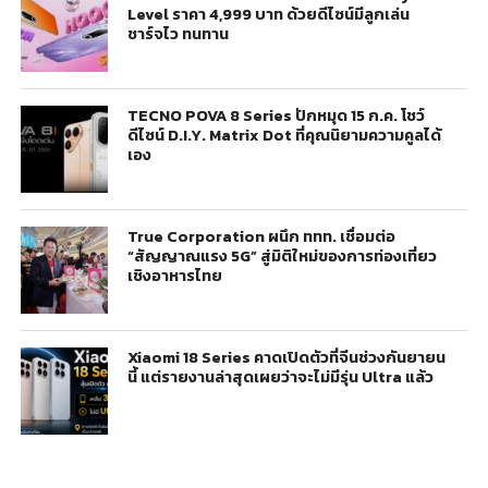
Level ราคา 4,999 บาท ด้วยดีไซน์มีลูกเล่น
ชาร์จไว ทนทาน
TECNO POVA 8 Series ปักหมุด 15 ก.ค. โชว์
ดีไซน์ D.I.Y. Matrix Dot ที่คุณนิยามความคูลได้
เอง
True Corporation ผนึก ททท. เชื่อมต่อ
“สัญญาณแรง 5G” สู่มิติใหม่ของการท่องเที่ยว
เชิงอาหารไทย
Xiaomi 18 Series คาดเปิดตัวที่จีนช่วงกันยายน
นี้ แต่รายงานล่าสุดเผยว่าจะไม่มีรุ่น Ultra แล้ว