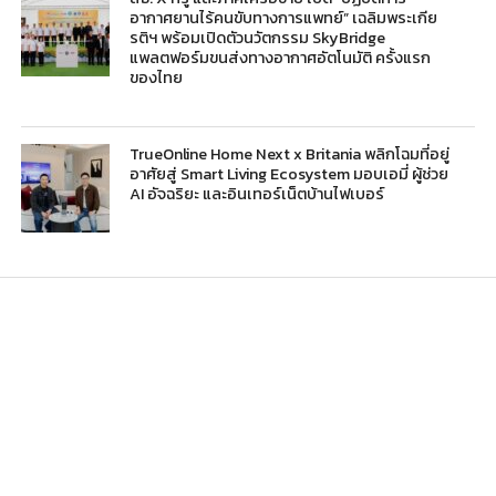
อากาศยานไร้คนขับทางการแพทย์” เฉลิมพระเกีย
รติฯ พร้อมเปิดตัวนวัตกรรม SkyBridge
แพลตฟอร์มขนส่งทางอากาศอัตโนมัติ ครั้งแรก
ของไทย
TrueOnline Home Next x Britania พลิกโฉมที่อยู่
อาศัยสู่ Smart Living Ecosystem มอบเอมี่ ผู้ช่วย
AI อัจฉริยะ และอินเทอร์เน็ตบ้านไฟเบอร์