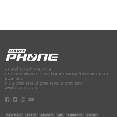
บริษัท เอ็ม วิชั่น จำกัด (มหาชน)
11/1 ซอย รามคำแหง 121 แขวงหัวหมาก เขตบางกะปี กรุงเทพฯ 10240
ประเทศไทย
โทร 0-2735-1201 , 0-2735-1202 , 0-2735-1204
แฟกซ์ 0-2735-2719.
SAMSUNG
APPLE
HUAWEI
AIS
ANDROID
XIAOMI