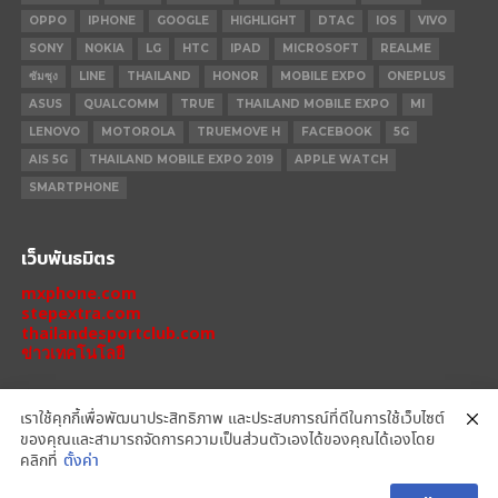
OPPO
IPHONE
GOOGLE
HIGHLIGHT
DTAC
IOS
VIVO
SONY
NOKIA
LG
HTC
IPAD
MICROSOFT
REALME
ซัมซุง
LINE
THAILAND
HONOR
MOBILE EXPO
ONEPLUS
ASUS
QUALCOMM
TRUE
THAILAND MOBILE EXPO
MI
LENOVO
MOTOROLA
TRUEMOVE H
FACEBOOK
5G
AIS 5G
THAILAND MOBILE EXPO 2019
APPLE WATCH
SMARTPHONE
เว็บพันธมิตร
mxphone.com
stepextra.com
thailandesportclub.com
ข่าวเทคโนโลยี
เราใช้คุกกี้เพื่อพัฒนาประสิทธิภาพ และประสบการณ์ที่ดีในการใช้เว็บไซต์
ของคุณและสามารถจัดการความเป็นส่วนตัวเองได้ของคุณได้เองโดย
IPHONE 14 PRO
IPHONE 14
IPHONE 11 PRO
IPHONE 11
XIAOMI
คลิกที่
ตั้งค่า
OPPO
HONOR
MOTOROLA
REALME
REDMI