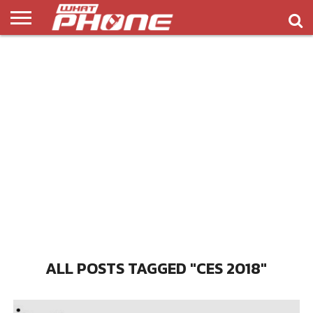
ข่าว
รีวิว
ทิป
แอพ
เกมส์
บทความ
COMPARISON
ติดต่อ
API
&
พลิ
เรา
NEW
ทริค
เคชั่น
ALL POSTS TAGGED "CES 2018"