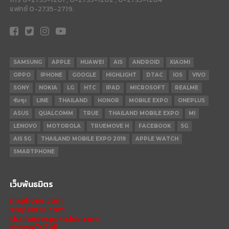
แฟกซ์ 0-2735-2719.
SAMSUNG
APPLE
HUAWEI
AIS
ANDROID
XIAOMI
OPPO
IPHONE
GOOGLE
HIGHLIGHT
DTAC
IOS
VIVO
SONY
NOKIA
LG
HTC
IPAD
MICROSOFT
REALME
ซัมซุง
LINE
THAILAND
HONOR
MOBILE EXPO
ONEPLUS
ASUS
QUALCOMM
TRUE
THAILAND MOBILE EXPO
MI
LENOVO
MOTOROLA
TRUEMOVE H
FACEBOOK
5G
AIS 5G
THAILAND MOBILE EXPO 2019
APPLE WATCH
SMARTPHONE
เว็บพันธมิตร
mxphone.com
stepextra.com
thailandesportclub.com
ข่าวเทคโนโลยี