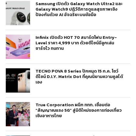
Samsung เปิดตัว Galaxy Watch Ultra2 และ
Galaxy Watch9 ปฏิวัติการดูแลสุขภาพเชิง
ป้องกันด้วย AI อัจฉริยะบนข้อมือ
Infinix เปิดตัว HOT 70 สมาร์ตโฟน Entry-
Level ราคา 4,999 บาท ด้วยดีไซน์มีลูกเล่น
ชาร์จไว ทนทาน
TECNO POVA 8 Series ปักหมุด 15 ก.ค. โชว์
ดีไซน์ D.I.Y. Matrix Dot ที่คุณนิยามความคูลได้
เอง
True Corporation ผนึก ททท. เชื่อมต่อ
“สัญญาณแรง 5G” สู่มิติใหม่ของการท่องเที่ยว
เชิงอาหารไทย