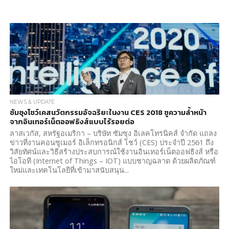
NEWS & UPDATE
ซัมซุงโชว์เคสนวัตกรรมอัจฉริยะในงาน CES 2018 ชูความล้ำหน้า
จากอินเทอร์เน็ตออฟธิงส์แบบไร้รอยต่อ
ลาสเวกัส, สหรัฐอเมริกา – บริษัท ซัมซุง อิเลคโทรนิคส์ จำกัด แถลง
ข่าวที่งานคอนซูเมอร์ อิเล็กทรอนิกส์ โชว์ (CES) ประจำปี 2561 ถึง
วิสัยทัศน์และวิธีสร้างประสบการณ์ใช้งานอินเทอร์เน็ตออฟธิงส์ หรือ
ไอโอที (Internet of Things – IOT) แบบชาญฉลาด ด้วยผลิตภัณฑ์
ใหม่และเทคโนโลยีที่เข้ามาสนับสนุน...