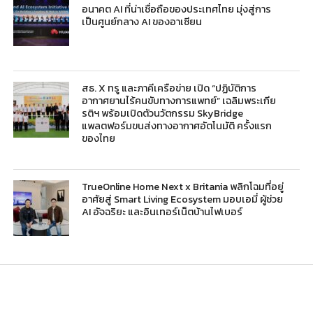
อนาคต AI ที่น่าเชื่อถือของประเทศไทย มุ่งสู่การ
เป็นศูนย์กลาง AI ของอาเซียน
สธ. X ทรู และภาคีเครือข่าย เปิด “ปฏิบัติการ
อากาศยานไร้คนขับทางการแพทย์” เฉลิมพระเกีย
รติฯ พร้อมเปิดตัวนวัตกรรม SkyBridge
แพลตฟอร์มขนส่งทางอากาศอัตโนมัติ ครั้งแรก
ของไทย
TrueOnline Home Next x Britania พลิกโฉมที่อยู่
อาศัยสู่ Smart Living Ecosystem มอบเอมี่ ผู้ช่วย
AI อัจฉริยะ และอินเทอร์เน็ตบ้านไฟเบอร์