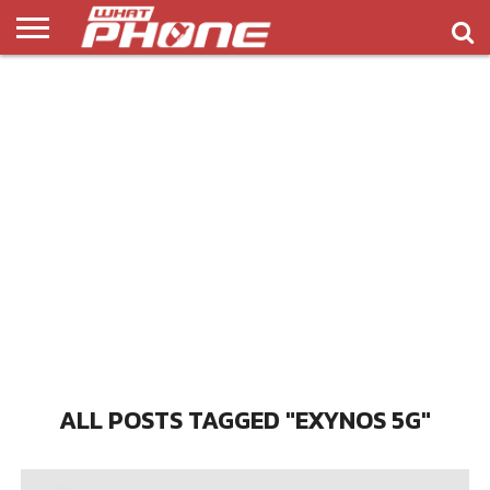
ข่าว
รีวิว
ทิป
แอพ
เกมส์
บทความ
COMPARISON
ติดต่อ
API
&
พลิ
เรา
NEW
ทริค
เคชั่น
ALL POSTS TAGGED "EXYNOS 5G"