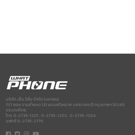
บริษัท เอ็ม วิชั่น จำกัด (มหาชน)
11/1 ซอย รามคำแหง 121 แขวงหัวหมาก เขตบางกะปี กรุงเทพฯ 10240
ประเทศไทย
โทร 0-2735-1201 , 0-2735-1202 , 0-2735-1204
แฟกซ์ 0-2735-2719.