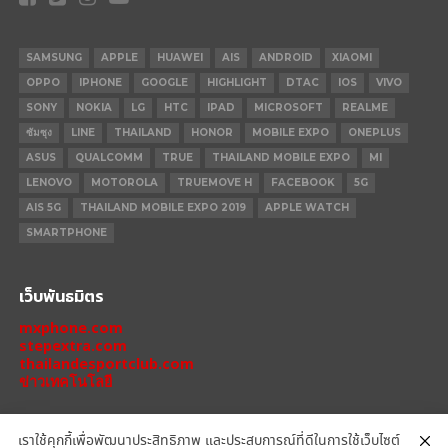
SAMSUNG
APPLE
HUAWEI
AIS
ANDROID
XIAOMI
OPPO
IPHONE
GOOGLE
HIGHLIGHT
DTAC
IOS
VIVO
SONY
NOKIA
LG
HTC
IPAD
MICROSOFT
REALME
ซัมซุง
LINE
THAILAND
HONOR
MOBILE EXPO
ONEPLUS
ASUS
QUALCOMM
TRUE
THAILAND MOBILE EXPO
MI
LENOVO
MOTOROLA
TRUEMOVE H
FACEBOOK
5G
AIS 5G
THAILAND MOBILE EXPO 2019
APPLE WATCH
SMARTPHONE
เว็บพันธมิตร
mxphone.com
stepextra.com
thailandesportclub.com
ข่าวเทคโนโลยี
เราใช้คุกกี้เพื่อพัฒนาประสิทธิภาพ และประสบการณ์ที่ดีในการใช้เว็บไซต์