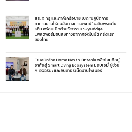
สธ. X ทรู และภาคีเครือข่าย เปิด “ปฏิบัติการ
อากาศยานไร้คนขับทางการแพทย์” เฉลิมพระเกีย
รติฯ พร้อมเปิดตัวนวัตกรรม SkyBridge
แพลตฟอร์มขนส่งทางอากาศอัตโนมัติ ครั้งแรก
ของไทย
TrueOnline Home Next x Britania พลิกโฉมที่อยู่
อาศัยสู่ Smart Living Ecosystem มอบเอมี่ ผู้ช่วย
AI อัจฉริยะ และอินเทอร์เน็ตบ้านไฟเบอร์