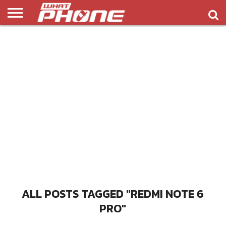
ข่าว
รีวิว
ทิป
แอพ
เกมส์
บทความ
COMPARISON
ติดต่อ
API
&
พลิ
เรา
NEW
ทริค
เคชั่น
ALL POSTS TAGGED "REDMI NOTE 6
PRO"