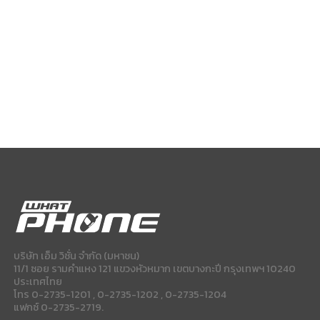
บริษัท เอ็ม วิชั่น จำกัด (มหาชน)
11/1 ซอย รามคำแหง 121 แขวงหัวหมาก เขตบางกะปี กรุงเทพฯ 10240
ประเทศไทย
โทร 0-2735-1201 , 0-2735-1202 , 0-2735-1204
แฟกซ์ 0-2735-2719.