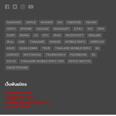
SAMSUNG
APPLE
HUAWEI
AIS
ANDROID
XIAOMI
OPPO
IPHONE
GOOGLE
HIGHLIGHT
DTAC
IOS
VIVO
SONY
NOKIA
LG
HTC
IPAD
MICROSOFT
REALME
ซัมซุง
LINE
THAILAND
HONOR
MOBILE EXPO
ONEPLUS
ASUS
QUALCOMM
TRUE
THAILAND MOBILE EXPO
MI
LENOVO
MOTOROLA
TRUEMOVE H
FACEBOOK
5G
AIS 5G
THAILAND MOBILE EXPO 2019
APPLE WATCH
SMARTPHONE
เว็บพันธมิตร
mxphone.com
stepextra.com
thailandesportclub.com
ข่าวเทคโนโลยี