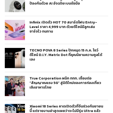
ป้องกันด้วย AI อัจฉริยะบนข้อมือ
Infinix เปิดตัว HOT 70 สมาร์ตโฟน Entry-
Level ราคา 4,999 บาท ด้วยดีไซน์มีลูกเล่น
ชาร์จไว ทนทาน
TECNO POVA 8 Series ปักหมุด 15 ก.ค. โชว์
ดีไซน์ D.I.Y. Matrix Dot ที่คุณนิยามความคูลได้
เอง
True Corporation ผนึก ททท. เชื่อมต่อ
“สัญญาณแรง 5G” สู่มิติใหม่ของการท่องเที่ยว
เชิงอาหารไทย
Xiaomi 18 Series คาดเปิดตัวที่จีนช่วงกันยายน
นี้ แต่รายงานล่าสุดเผยว่าจะไม่มีรุ่น Ultra แล้ว