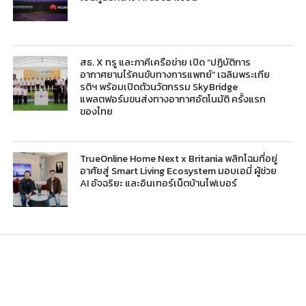
สธ. X ทรู และภาคีเครือข่าย เปิด “ปฏิบัติการ
อากาศยานไร้คนขับทางการแพทย์” เฉลิมพระเกีย
รติฯ พร้อมเปิดตัวนวัตกรรม SkyBridge
แพลตฟอร์มขนส่งทางอากาศอัตโนมัติ ครั้งแรก
ของไทย
TrueOnline Home Next x Britania พลิกโฉมที่อยู่
อาศัยสู่ Smart Living Ecosystem มอบเอมี่ ผู้ช่วย
AI อัจฉริยะ และอินเทอร์เน็ตบ้านไฟเบอร์