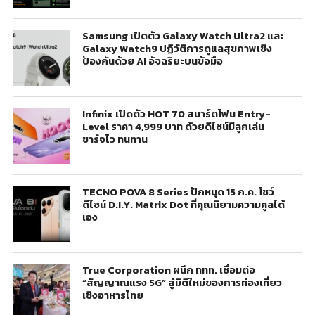
Samsung เปิดตัว Galaxy Watch Ultra2 และ
Galaxy Watch9 ปฏิวัติการดูแลสุขภาพเชิง
ป้องกันด้วย AI อัจฉริยะบนข้อมือ
Infinix เปิดตัว HOT 70 สมาร์ตโฟน Entry-
Level ราคา 4,999 บาท ด้วยดีไซน์มีลูกเล่น
ชาร์จไว ทนทาน
TECNO POVA 8 Series ปักหมุด 15 ก.ค. โชว์
ดีไซน์ D.I.Y. Matrix Dot ที่คุณนิยามความคูลได้
เอง
True Corporation ผนึก ททท. เชื่อมต่อ
“สัญญาณแรง 5G” สู่มิติใหม่ของการท่องเที่ยว
เชิงอาหารไทย