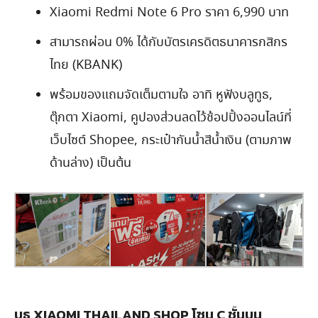
Xiaomi Redmi Note 6 Pro ราคา 6,990 บาท
สามารถผ่อน 0% ได้กับบัตรเครดิตธนาคารกสิกร
ไทย (KBANK)
พร้อมของแถมจัดเต็มตามใจ อาทิ หูฟังบลูทูธ,
ตุ๊กตา Xiaomi, คูปองส่วนลดไว้ช้อปปิ้งออนไลน์ที่
เว็บไซต์ Shopee, กระเป๋ากันน้ำสีน้ำเงิน (ตามภาพ
ด้านล่าง) เป็นต้น
บูธ XIAOMI THAILAND SHOP โซน C ชั้นบน