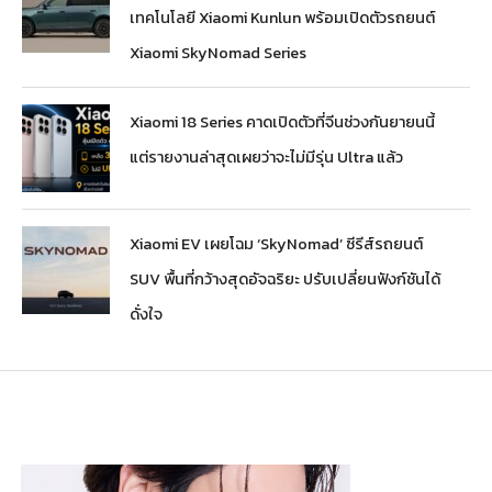
เทคโนโลยี Xiaomi Kunlun พร้อมเปิดตัวรถยนต์
Xiaomi SkyNomad Series
Xiaomi 18 Series คาดเปิดตัวที่จีนช่วงกันยายนนี้
แต่รายงานล่าสุดเผยว่าจะไม่มีรุ่น Ultra แล้ว
Xiaomi EV เผยโฉม ‘SkyNomad’ ซีรีส์รถยนต์
SUV พื้นที่กว้างสุดอัจฉริยะ ปรับเปลี่ยนฟังก์ชันได้
ดั่งใจ