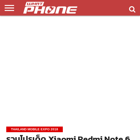
ข่าว
รีวิว
ทิป
แอพ
เกมส์
บทความ
COMPARISON
ติดต่อ
API
&
พลิ
เรา
NEW
ทริค
เคชั่น
THAILAND MOBILE EXPO 2018
รวมโปรเด็ด Xiaomi Redmi Note 6