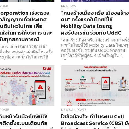
PDATE
PR NEWS
orporation เร่งตรวจ
“คนสร้างเมือง หรือ เมืองสร้าง
าสัญญาณทั่วประเทศ
คน” ครั้งแรกในไทยที่ใช้
่นดินไหวในไทย เพื่อ
Mobility Data โดยทรู
่นใจในการให้บริการ และ
คอร์ปอเรชั่น ร่วมกับ UddC
ัยทุกสถานการณ์
“คนสร้างเมือง หรือ เมืองสร้างคน” ครั้
แรกในไทยที่ใช้ Mobility Data โดยทรู
rporation เร่งตรวจสอบเสา
คอร์ปอเรชั่น ร่วมกับ UddC ทำความ
่วประเทศหลังแผ่นดินไหวครั้ง
เข้าใจวิถีชีวิตผู้คน 4 เมืองใหญ่ใน 4
ย เพื่อความมั่นใจในการให้
ภูมิภาคของไทย
่อเนื่องและปลอดภัยทุกสถานกา
PDATE
NEWS & UPDATE
ินหน้ารับมือภัยพิบัติ!
ไขข้อข้องใจ: ทำไมระบบ Cell
ติดตั้งระบบเตือนภัย
Broadcast Service (CBS) ยั