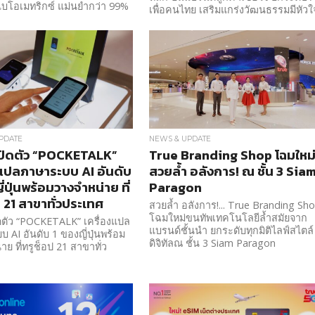
บโอเมทริกซ์ แม่นยำกว่า 99%
เพื่อคนไทย เสริมแกร่งวัฒนธรรมมีหัวใ
คือลูกค้า
PDATE
NEWS & UPDATE
ปิดตัว “POCKETALK”
True Branding Shop โฉมใหม
งแปลภาษาระบบ AI อันดับ
สวยล้ำ อลังการ! ณ ชั้น 3 Sia
่ปุ่นพร้อมวางจำหน่าย ที่
Paragon
ป 21 สาขาทั่วประเทศ
สวยล้ำ อลังการ!... True Branding Sh
โฉมใหม่ขนทัพเทคโนโลยีล้ำสมัยจาก
ดตัว “POCKETALK” เครื่องแปล
แบรนด์ชั้นนำ ยกระดับทุกมิติไลฟ์สไตล์
 AI อันดับ 1 ของญี่ปุ่นพร้อม
ดิจิทัลณ ชั้น 3 Siam Paragon
าย ที่ทรูช็อป 21 สาขาทั่ว