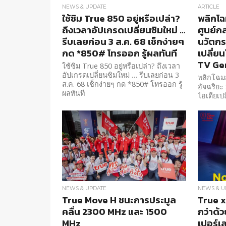
NEWS & UPDATE
ARTICLE
ใช้ซิม True 850 อยู่หรือเปล่า?
พลิกโฉม
ถึงเวลาอัปเกรดเปลี่ยนซิมใหม่ …
ศูนย์กล
รีบเลยก่อน 3 ส.ค. 68 เช็กง่ายๆ
นวัตกรท
กด *850# โทรออก รู้ผลทันที
เปลี่ย
TV Ge
ใช้ซิม True 850 อยู่หรือเปล่า? ถึงเวลา
อัปเกรดเปลี่ยนซิมใหม่ … รีบเลยก่อน 3
พลิกโฉมกล
ส.ค. 68 เช็กง่ายๆ กด *850# โทรออก รู้
อัจฉริยะ :
ผลทันที
ไอเดียเป
Gen3
NEWS & UPDATE
NEWS & U
True Move H ชนะการประมูล
True x
คลื่น 2300 MHz และ 1500
กว่าด้ว
MHz
เปอร์เล