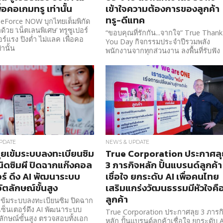
่อคอเกมทรู เท่านั้น
เข้าใจความต้องการของลูกค้า
ทรู-ดีแทค
eForce NOW บุกไทยเต็มพิกัด
ด้วย ‘เน็ตเลนพิเศษ’ ทรูซูเปอร์
“ขอบคุณที่รักกัน...จากใจ” True Thank
ร์แรง ปิงต่ำ ไม่แลค เพื่อคอ
You Day กิจกรรมประจำปีรวมพลัง
่านั้น
พนักงานจากทุกส่วนงาน ลงพื้นที่รับฟัง
เข้าใจความต้องการของลูกค้าทรู-ดีแ
PDATE
NEWS & UPDATE
ุยเข้มระบบลงทะเบียนซิม
True Corporation ประกาศลุ
นิดซิมผี ปิดฉากแก๊งคอล
3 ภารกิจหลัก ปั้นแบรนด์ลูกค้า
อร์ ดึง AI พัฒนาระบบ
เชื่อใจ ยกระดับ AI เพื่อคนไทย
อัตลักษณ์ขั้นสูง
เสริมแกร่งวัฒนธรรมมีหัวใจคื
ลูกค้า
เข้มระบบลงทะเบียนซิม ปิดฉาก
ซ็นเตอร์ดึง AI พัฒนาระบบ
True Corporation ประกาศลุย 3 ภารก
ตลักษณ์ขั้นสูง ตรวจสอบทั้งเอก
หลัก ปั้นแบรนด์ลูกค้าเชื่อใจ ยกระดับ 