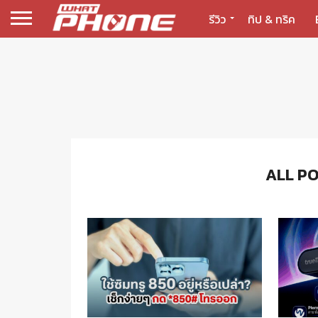
รีวิว
ทิป & ทริค
ALL PO