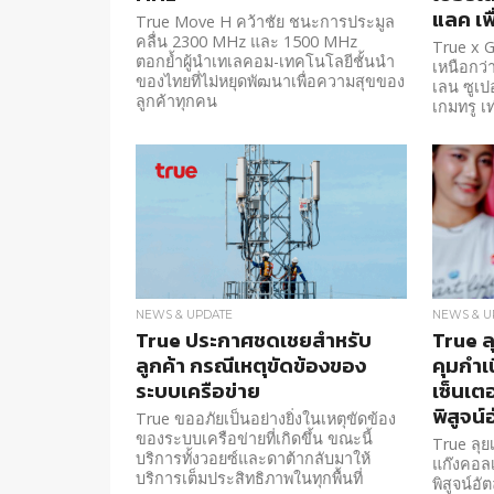
แลค เพื
True Move H คว้าชัย ชนะการประมูล
คลื่น 2300 MHz และ 1500 MHz
True x G
ตอกย้ำผู้นำเทเลคอม-เทคโนโลยีชั้นนำ
เหนือกว่า
ของไทยที่ไม่หยุดพัฒนาเพื่อความสุขของ
เลน ซูเปอ
ลูกค้าทุกคน
เกมทรู เท
NEWS & UPDATE
NEWS & U
True ประกาศชดเชยสำหรับ
True ล
ลูกค้า กรณีเหตุขัดข้องของ
คุมกำเ
ระบบเครือข่าย
เซ็นเต
พิสูจน์
True ขออภัยเป็นอย่างยิ่งในเหตุขัดข้อง
ของระบบเครือข่ายที่เกิดขึ้น ขณะนี้
True ลุย
บริการทั้งวอยซ์และดาต้ากลับมาให้
แก๊งคอลเ
บริการเต็มประสิทธิภาพในทุกพื้นที่
พิสูจน์อั