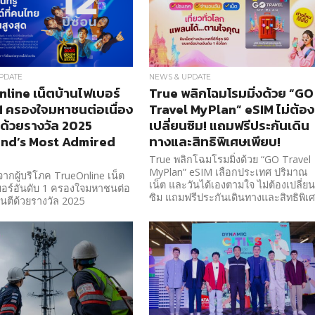
PDATE
NEWS & UPDATE
line เน็ตบ้านไฟเบอร์
True พลิกโฉมโรมมิ่งด้วย “GO
 1 ครองใจมหาชนต่อเนื่อง
Travel MyPlan” eSIM ไม่ต้อง
ีด้วยรางวัล 2025
เปลี่ยนซิม! แถมฟรีประกันเดิน
and’s Most Admired
ทางและสิทธิพิเศษเพียบ!
True พลิกโฉมโรมมิ่งด้วย “GO Travel
MyPlan” eSIM เลือกประเทศ ปริมาณ
งจากผู้บริโภค TrueOnline เน็ต
เน็ต และวันได้เองตามใจ ไม่ต้องเปลี่ย
บอร์อันดับ 1 ครองใจมหาชนต่อ
ซิม แถมฟรีประกันเดินทางและสิทธิพิเ
รันตีด้วยรางวัล 2025
d’s Most Admired Brand