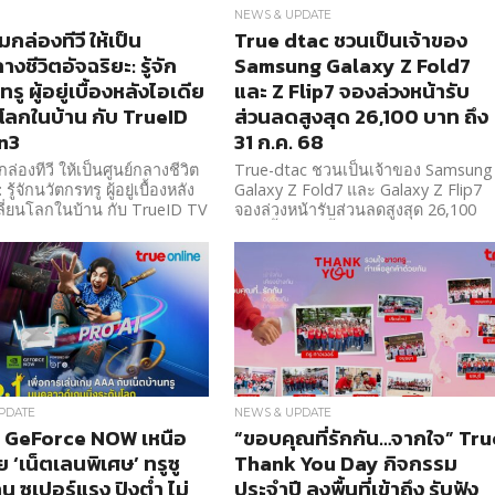
NEWS & UPDATE
กล่องทีวี ให้เป็น
True dtac ชวนเป็นเจ้าของ
างชีวิตอัจฉริยะ: รู้จัก
Samsung Galaxy Z Fold7
รู ผู้อยู่เบื้องหลังไอเดีย
และ Z Flip7 จองล่วงหน้ารับ
นโลกในบ้าน กับ TrueID
ส่วนลดสูงสุด 26,100 บาท ถึง
n3
31 ก.ค. 68
่องทีวี ให้เป็นศูนย์กลางชีวิต
True-dtac ชวนเป็นเจ้าของ Samsung
 รู้จักนวัตกรทรู ผู้อยู่เบื้องหลัง
Galaxy Z Fold7 และ Galaxy Z Flip7
ลี่ยนโลกในบ้าน กับ TrueID TV
จองล่วงหน้ารับส่วนลดสูงสุด 26,100
บาท ตั้งแต่วันนี้ – 31 ก.ค. 68
PDATE
NEWS & UPDATE
 GeForce NOW เหนือ
“ขอบคุณที่รักกัน…จากใจ” Tru
ย ‘เน็ตเลนพิเศษ’ ทรูซู
Thank You Day กิจกรรม
น ซูเปอร์แรง ปิงต่ำ ไม่
ประจำปี ลงพื้นที่เข้าถึง รับฟัง