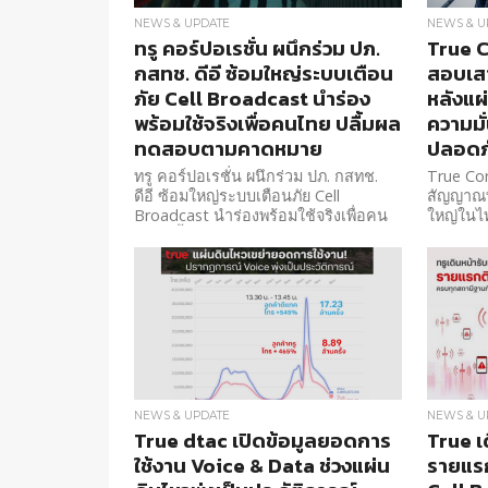
NEWS & UPDATE
NEWS & U
ทรู คอร์ปอเรชั่น ผนึกร่วม ปภ.
True C
กสทช. ดีอี ซ้อมใหญ่ระบบเตือน
สอบเส
ภัย Cell Broadcast นำร่อง
หลังแผ
พร้อมใช้จริงเพื่อคนไทย ปลื้มผล
ความมั
ทดสอบตามคาดหมาย
ปลอดภ
ทรู คอร์ปอเรชั่น ผนึกร่วม ปภ. กสทช.
True Co
ดีอี ซ้อมใหญ่ระบบเตือนภัย Cell
สัญญาณทั
Broadcast นำร่องพร้อมใช้จริงเพื่อคน
ใหญ่ในไท
ไทย ปลื้มผลทดสอบตามคาดหมาย
บริการต
รณ
NEWS & UPDATE
NEWS & U
True dtac เปิดข้อมูลยอดการ
True เด
ใช้งาน Voice & Data ช่วงแผ่น
รายแรก