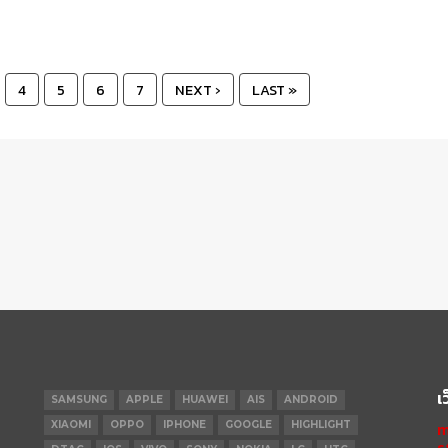
4
5
6
7
NEXT ›
LAST »
เ
SAMSUNG
APPLE
HUAWEI
AIS
ANDROID
XIAOMI
OPPO
IPHONE
GOOGLE
HIGHLIGHT
m
s