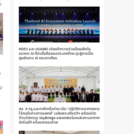
จ
MDES และ HUAWEI เดินหน้าความร่วมมือผลักดัน
อนาคต AI ที่น่าเชื่อถือของประเทศไทย มุ่งสู่การเป็น
ศูนย์กลาง AI ของอาเซียน
่
m
op
สธ. X ทรู และภาคีเครือข่าย เปิด “ปฏิบัติการอากาศยาน
ไร้คนขับทางการแพทย์” เฉลิมพระเกียรติฯ พร้อมเปิด
ตัวนวัตกรรม SkyBridge แพลตฟอร์มขนส่งทางอากาศ
อัตโนมัติ ครั้งแรกของไทย