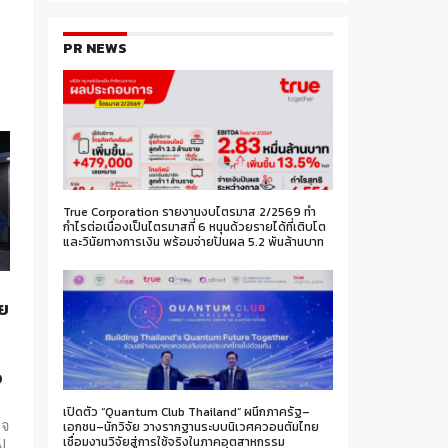
PR NEWS
ทค
True Corporation รายงานงบไตรมาส 2/2569 ทำ
กำไรต่อเนื่องเป็นไตรมาสที่ 6 หนุนด้วยรายได้ที่เติบโต
และวินัยทางการเงิน พร้อมจ่ายปันผล 5.2 พันล้านบาท
ย
อ
เปิดตัว “Quantum Club Thailand” ผนึกภาครัฐ–
ิจ
เอกชน–นักวิจัย วางรากฐานระบบนิเวศควอนตัมไทย
เชื่อมงานวิจัยสู่การใช้จริงในภาคอุตสาหกรรม
AI