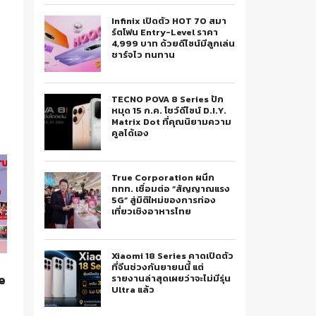
Infinix เปิดตัว HOT 70 สมา
ร์ตโฟน Entry-Level ราคา
4,999 บาท ด้วยดีไซน์มีลูกเล่น
ชาร์จไว ทนทาน
TECNO POVA 8 Series ปัก
หมุด 15 ก.ค. โชว์ดีไซน์ D.I.Y.
Matrix Dot ที่คุณนิยามความ
คูลได้เอง
True Corporation ผนึก
ททท. เชื่อมต่อ “สัญญาณแรง
5G” สู่มิติใหม่ของการท่อง
เที่ยวเชิงอาหารไทย
Xiaomi 18 Series คาดเปิดตัว
ที่จีนช่วงกันยายนนี้ แต่
e
รายงานล่าสุดเผยว่าจะไม่มีรุ่น
Ultra แล้ว