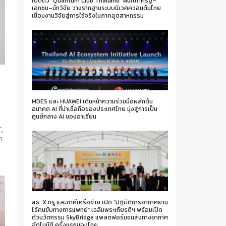
เปิดตัว “Quantum Club Thailand” ผนึกภาครัฐ–
เอกชน–นักวิจัย วางรากฐานระบบนิเวศควอนตัมไทย
เชื่อมงานวิจัยสู่การใช้จริงในภาคอุตสาหกรรม
MDES และ HUAWEI เดินหน้าความร่วมมือผลักดัน
อนาคต AI ที่น่าเชื่อถือของประเทศไทย มุ่งสู่การเป็น
ศูนย์กลาง AI ของอาเซียน
C,
m
สธ. X ทรู และภาคีเครือข่าย เปิด “ปฏิบัติการอากาศยาน
ไร้คนขับทางการแพทย์” เฉลิมพระเกียรติฯ พร้อมเปิด
ตัวนวัตกรรม SkyBridge แพลตฟอร์มขนส่งทางอากาศ
อัตโนมัติ ครั้งแรกของไทย