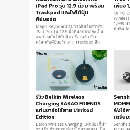
iPad Pro รุ่น 12.9 นิ้ว มาพร้อม
เพียง 
Trackpad และไฟใต้ปุ่ม
OPPO En
คีย์บอร์ด
Wireless
1,999 บา
Magic Keyboard อุปกรณ์เสริมสำหรับ
พับที่แป
iPad Pro รุ่น 12.9 นิ้วที่นอกจากจะเป็น
เคสป้องกันให้กับตัวเครื่องแล้ว ยังมา
พร้อมกับคีย์บอร์ดและ Trackpad อีก
ด้วย
รีวิว Belkin Wireless
Sennhe
Charging KAKAO FRIENDS
MOMEN
แท่นชาร์จไร้สาย Limited
ฟังไร้ส
Edition
เตรียมว
Belkin Wireless Charging แค่กล่องก็น่า
Sennheis
รักแล้ว สำหรับรุ่นที่เราได้มาทดสอบเป็น
MOMENTU