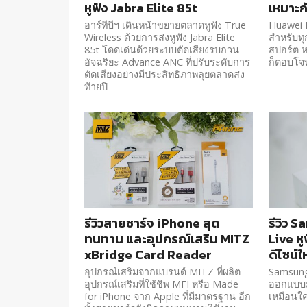
หูฟัง Jabra Elite 85t
เหมาะก
อาร์ทีบีฯ เดินหน้าขยายตลาดหูฟัง True
Huawei F
Wireless ด้วยการส่งหูฟัง Jabra Elite
สำหรับทุ
85t โดดเด่นด้วยระบบตัดเสียงรบกวน
สปอร์ต หร
อัจฉริยะ Advance ANC ที่ปรับระดับการ
ก็ตอบโจ
ตัดเสียงอย่างมีประสิทธิภาพลุยตลาดส่ง
ท้ายปี
รีวิวสายชาร์จ iPhone สุด
รีวิว 
ทนทาน และอุปกรณ์เสริม MITZ
Live หู
xBridge Card Reader
ดีไซน์ใ
อุปกรณ์เสริมจากแบรนด์ MITZ ที่ผลิต
Samsung 
อุปกรณ์เสริมที่ใช้ชิพ MFI หรือ Made
ออกแบบมา
for iPhone จาก Apple ที่มีมาตรฐาน อีก
เหมือนใค