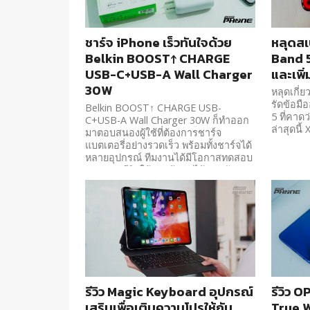
ชาร์จ iPhone เร็วทันใจด้วย
หลุดสเ
Belkin BOOST↑ CHARGE
Band 5
USB-C+USB-A Wall Charger
และเพิ
30W
หลุดเกี่ย
รัดข้อมื
Belkin BOOST↑ CHARGE USB-
5 ที่คาดว่
C+USB-A Wall Charger 30W ก็ทำออก
ล่าสุดนี
มาตอบสนองผู้ใช้ที่ต้องการชาร์จ
แบตเตอรี่อย่างรวดเร็ว พร้อมทั้งชาร์จได้
หลายอุปกรณ์ ทีมงานได้มีโอกาสทดสอบ
เลยจะมารีวิวให้ท่านผู้อ่านได้อ่านกัน
ครับ
รีวิว Magic Keyboard อุปกรณ์
รีวิว 
เสริมเพื่อเติมความโปรให้กับ
True W