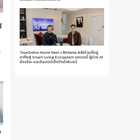
่
้
TrueOnline Home Next x Britania พลิกโฉมที่อยู่
อาศัยสู่ Smart Living Ecosystem มอบเอมี่ ผู้ช่วย AI
อัจฉริยะ และอินเทอร์เน็ตบ้านไฟเบอร์
ย