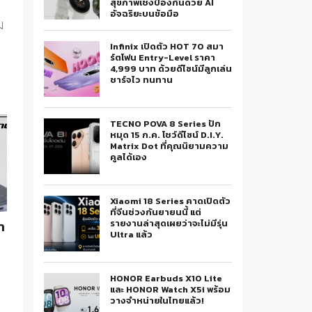
สุขภาพเชิงป้องกันด้วย AI
อัจฉริยะบนข้อมือ
่
Infinix เปิดตัว HOT 70 สมา
ร์ตโฟน Entry-Level ราคา
4,999 บาท ด้วยดีไซน์มีลูกเล่น
ชาร์จไว ทนทาน
TECNO POVA 8 Series ปัก
หมุด 15 ก.ค. โชว์ดีไซน์ D.I.Y.
Matrix Dot ที่คุณนิยามความ
คูลได้เอง
Xiaomi 18 Series คาดเปิดตัว
ที่จีนช่วงกันยายนนี้ แต่
รายงานล่าสุดเผยว่าจะไม่มีรุ่น
ท
Ultra แล้ว
HONOR Earbuds X10 Lite
และ HONOR Watch X5i พร้อม
วางจำหน่ายในไทยแล้ว!