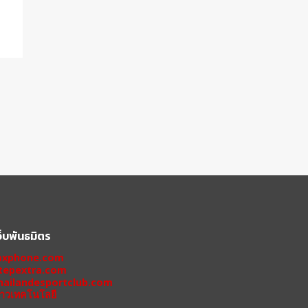
ว็บพันธมิตร
xphone.com
tepextra.com
hailandesportclub.com
่าวเทคโนโลยี