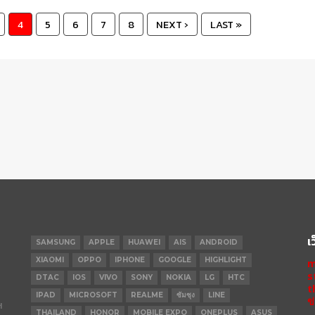
4
5
6
7
8
NEXT ›
LAST »
เ
SAMSUNG
APPLE
HUAWEI
AIS
ANDROID
XIAOMI
OPPO
IPHONE
GOOGLE
HIGHLIGHT
m
s
DTAC
IOS
VIVO
SONY
NOKIA
LG
HTC
t
IPAD
MICROSOFT
REALME
ซัมซุง
LINE
ข
ฯ
THAILAND
HONOR
MOBILE EXPO
ONEPLUS
ASUS