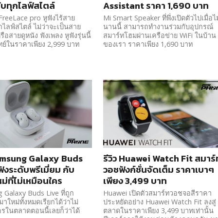
ับทุกไลฟ์สไตล์
Assistant ราคา 1,690 บาท
reeLace pro หูฟังไร้สาย
Mi Smart Speaker ที่พึ่งเปิดตัวไปเมื่อไม
กไลฟ์สไตล์ ไม่ว่าจะเป็นสาย
นานนี้ สามารถทำงานร่วมกับอุปกรณ์
ือสายดูหนัง ฟังเพลง หูฟังรุ่นนี้
สมาร์ทโฮมผ่านเครือข่าย WiFi ในบ้าน
ทย์ในราคาเพียง 2,999 บาท
ของเรา ราคาเพียง 1,690 บาท
Samsung Galaxy Buds
รีวิว Huawei Watch Fit สมาร์
ฟังระดับพรีเมี่ยม กับ
วอชฟังก์ชั่นจัดเต็ม ราคาเบาๆ
หม่ที่ไม่เหมือนใคร
เพียง 3,499 บาท
Galaxy Buds Live ที่ถูก
Huawei เปิดตัวสมาร์ทวอชจอสีราคา
ใหม่ทั้งหมดเรียกได้ว่าไม่
ประหยัดอย่าง Huawei Watch Fit ลงสู่
รในตลาดตอนนี้เลยก็ว่าได้
ตลาดในราคาเพียง 3,499 บาทเท่านั้น