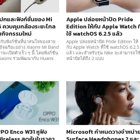
ปกและฟังก์ชั่นของ Mi
Apple ปล่อยหน้าปัด Pride
 ควบคุมกล้องระยะไกล
Edition ให้กับ Apple Watch ที
่มกิจกรรมใหม่
ใช้ watchOS 6.2.5 แล้ว
วกับฟังก์ชั่นที่น่าสนใจของสาย
Apple ปล่อยหน้าปัด Pride Edition ให้
ออัจฉริยะอย่าง Xiaomi Mi Band
กับ Apple Watch ที่ใช้ watchOS 6.2.5
าจะเปิดตัวเร็ว ๆ นี้ โดยฟังก์ชั่น
แล้ว และสำหรับรุ่น Nike จะสามารถใช
้ Xiaomi ร่วมพัฒนากับ Huami
หน้าปัดได้ถึง 2 แบบ
OPPO Enco W31 หูฟัง
Microsoft กำหนดวางจำหน่า
ireless สุดคุ้มในราคา
Surface Headphones 2 และ