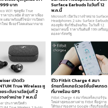
1,999 บาท
Surface Earbuds ในวันที่ 12
พ.ค.นี้
co W31 ชุดหูฟัง True
 ราคาประหยัด ด้วยราคาเพียง
Microsoft เปิดวันวางจำหน่าย Surfac
ท แต่มาพร้อมดีไซน์การเปิดฝา
Headphones 2 และ Surface Earbud
ลกใหม่ ฟีเจอร์โดดเด่นมากมาย
สองหูฟัง ฟังก์ชั่นอัจฉริยะ ในวันที่ 12
พฤษภาคมนี้ ราคาเริ่มต้นที่ 199 เหรียญ
ดอลลาร์สหรัฐ
iser เปิดตัว
รีวิว Fitbit Charge 4 สมา
TUM True Wireless หู
ร์ทแทร็คเกอร์เวอร์ชั่นอัพเกรด
ายระดับรางวัลรุ่นที่ 2
ที่มาพร้อม GPS
างจำหน่าย 7 พ.ค.นี้
Fitbit Charge 4 สมาร์ทแทร็คเกอร์รุ่น
ใหม่ล่าสุดของทางค่าย Fitbit ที่อยู่ภาย
er ประกาศเปิดตัว
ใต้ร่มเงาของทาง Google เรียบร้อยเมื่
M True Wireless 2 ระบบ