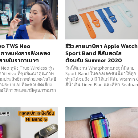
Vivo TWS Neo
รีวิว สายนาฬิกา Apple Watch
ยภาพแห่งการฟังเพลง
Sport Band สีสันสดใส
้สายในราคาเบาๆ
ต้อนรับ Summer 2020
Neo หูฟัง True Wireless รุ่น
วันนี้ทีมงาน Whatphone.net ก็มีสาย
าย Vivo ที่ซุ่มพัฒนาคุณภาพ
Sport Band ในคอลเลคชันนี้มาให้ทุก
เต็มประสิทธิภาพด้วยเทคโนโลยี
ท่านได้ชมถึง 3 สี ได้แก่ สีส้ม Vitamin 
อมระบบ AI ที่จะช่วยตัดเสียง
สีน้ำเงิน Linen Blue และสีฟ้า Seafoa
ื่อให้การสนทนามีคุณภาพมาก