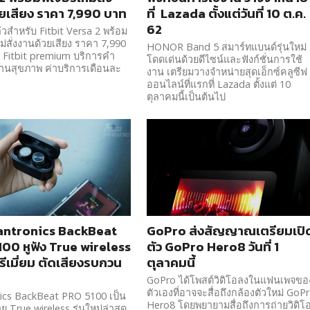
ยเสียง ราคา 7,990 บาท
ที่ Lazada ตั้งแต่วันที่ 10 ต.ค.
62
ล้วสำหรับ Fitbit Versa 2 พร้อม
หม่สั่งงานด้วยเสียง ราคา 7,990
HONOR Band 5 สมาร์ทแบนด์รุ่นใหม่
 Fitbit premium บริการคำ
โดดเด่นด้วยดีไซน์และฟังก์ชั่นการใช้
านสุขภาพ ค่าบริการเดือนละ
งาน เตรียมวางจำหน่ายสุดเอ็กซ์คลูซีฟ
ออนไลน์ที่แรกที่ Lazada ตั้งแต่ 10
ตุลาคมนี้เป็นต้นไป
Plantronics BackBeat
GoPro ส่งสัญญาณเตรียมเปิ
00 หูฟัง True wireless
ตัว GoPro Hero8 วันที่ 1
รีเมี่ยม ตัดเสียงรบกวน
ตุลาคมนี้
GoPro ได้โพสต์วิดิโอลงในแฟนเพจขอ
ตัวเองที่อาจจะสื่อถึงกล้องตัวใหม่ GoP
ics BackBeat PRO 5100 เป็น
Hero8 โดยพยายามสื่อถึงการถ่ายวิดิโ
าย True wireless รุ่นใหม่ล่าสุด