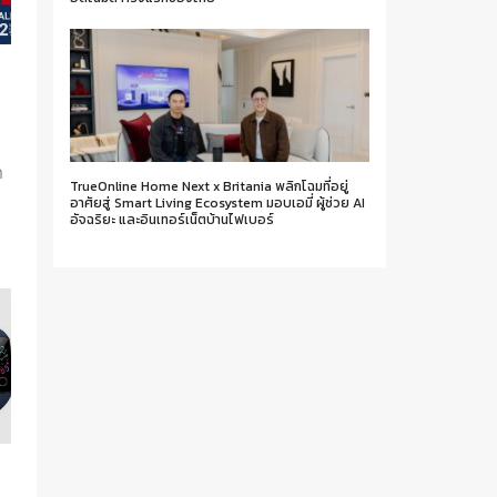
ก
TrueOnline Home Next x Britania พลิกโฉมที่อยู่
อาศัยสู่ Smart Living Ecosystem มอบเอมี่ ผู้ช่วย AI
า
อัจฉริยะ และอินเทอร์เน็ตบ้านไฟเบอร์