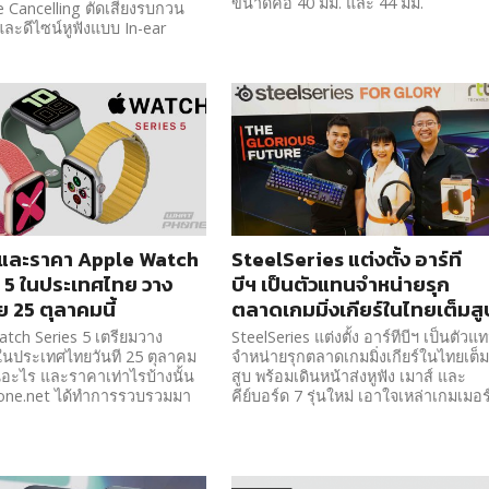
ขนาดคือ 40 มม. และ 44 มม.
e Cancelling ตัดเสียงรบกวน
ละดีไซน์หูฟังแบบ In-ear
นและราคา Apple Watch
SteelSeries แต่งตั้ง อาร์ที
 5 ในประเทศไทย วาง
บีฯ เป็นตัวแทนจำหน่ายรุก
ย 25 ตุลาคมนี้
ตลาดเกมมิ่งเกียร์ในไทยเต็มสู
tch Series 5 เตรียมวาง
SteelSeries แต่งตั้ง อาร์ทีบีฯ เป็นตัวแ
ในประเทศไทยวันที 25 ตุลาคม
จำหน่ายรุกตลาดเกมมิ่งเกียร์ในไทยเต็
ุ่นอะไร และราคาเท่าไรบ้างนั้น
สูบ พร้อมเดินหน้าส่งหูฟัง เมาส์ และ
ne.net ได้ทำการรวบรวมมา
คีย์บอร์ด 7 รุ่นใหม่ เอาใจเหล่าเกมเมอร