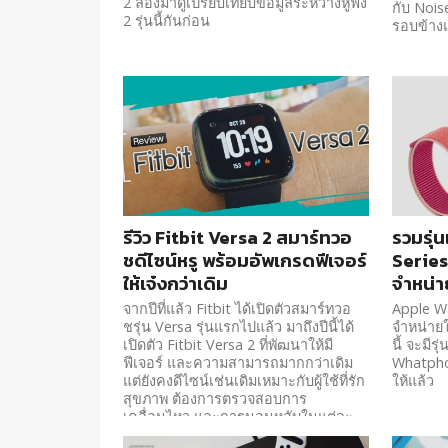
2 ลองมาดูเปรียบเทียบข้อมูลระหว่างหูฟัง
กับ Nois
2 รุ่นนี้กันก่อน
รอบข้างแ
รีวิว Fitbit Versa 2 สมาร์ทวอ
รวมรุ่
ชดีไซน์หรู พร้อมอัพเกรดฟีเจอร์
Series
ให้เจ๋งกว่าเดิม
จำหน่า
จากปีที่แล้ว Fitbit ได้เปิดตัวสมาร์ทวอ
Apple Wa
ชรุ่น Versa รุ่นแรกไปแล้ว มาถึงปีนี้ได้
จำหน่าย
เปิดตัว Fitbit Versa 2 ที่พัฒนาให้มี
นี้ จะมีร
ฟีเจอร์ และความสามารถมากกว่าเดิม
Whatpho
แต่ยังคงดีไซน์เช่นเดิมเหมาะกับผู้ใช้ที่รัก
ให้แล้ว
สุขภาพ ต้องการตรวจสอบการ
เคลื่อนไหว และการนอนหลับในแต่ละ
วัน มาดูกันครับว่าจะมีอะไรที่น่าใช้กว่า