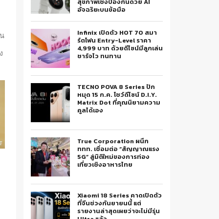
สุขภาพเชิงป้องกันด้วย AI
อัจฉริยะบนข้อมือ
Infinix เปิดตัว HOT 70 สมา
บน
ร์ตโฟน Entry-Level ราคา
4,999 บาท ด้วยดีไซน์มีลูกเล่น
ง
ชาร์จไว ทนทาน
TECNO POVA 8 Series ปัก
หมุด 15 ก.ค. โชว์ดีไซน์ D.I.Y.
Matrix Dot ที่คุณนิยามความ
คูลได้เอง
True Corporation ผนึก
ททท. เชื่อมต่อ “สัญญาณแรง
5G” สู่มิติใหม่ของการท่อง
เที่ยวเชิงอาหารไทย
Xiaomi 18 Series คาดเปิดตัว
ที่จีนช่วงกันยายนนี้ แต่
รายงานล่าสุดเผยว่าจะไม่มีรุ่น
Ultra แล้ว