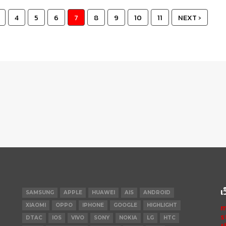
4
5
6
7
8
9
10
11
NEXT ›
เ
SAMSUNG
APPLE
HUAWEI
AIS
ANDROID
XIAOMI
OPPO
IPHONE
GOOGLE
HIGHLIGHT
m
s
DTAC
IOS
VIVO
SONY
NOKIA
LG
HTC
t