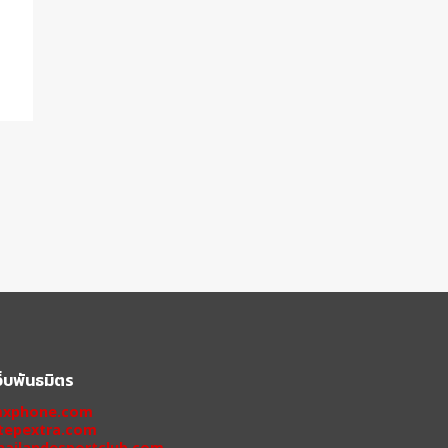
ว็บพันธมิตร
xphone.com
tepextra.com
hailandesportclub.com