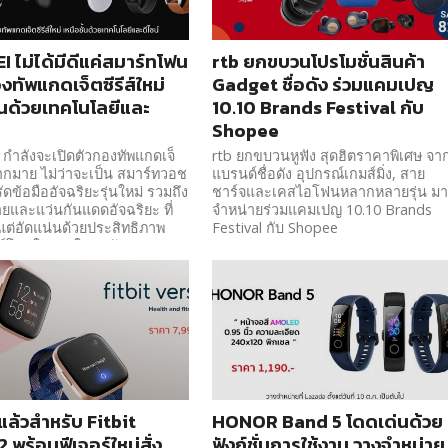
 ไม่ได้มีดีแค่สมาร์ทโฟน
rtb ยกขบวนโปรโมชั่นสินค้า
งทัพแกดเจ็ตซีรีส์ใหม่
Gadget ชื่อดัง ร่วมแคมเปญ
ั้นด้วยเทคโนโลยีและ
10.10 Brands Festival กับ
Shopee
ำลังจะเปิดตัวกองทัพแกดเจ็
rtb ยกขบวนหูฟัง สุดฮิตราคาพิเศษ จา
ากมาย ไม่ว่าจะเป็น สมาร์ทวอช
แบรนด์ชื่อดัง อุปกรณ์เกมส์มิ่ง, สาย
ดข้อมืออัจฉริยะรุ่นใหม่ รวมถึง
ชาร์จและเคสไอโฟนหลากหลายรุ่น ม
สายและแว่นกันแดดอัจฉริยะ ที่
จำหน่ายร่วมแคมเปญ 10.10 Brands
แต่อัดแน่นด้วยประสิทธิภาพ
Festival กับ Shopee
น์โดนใจ เอาใจคนรักสุขภาพ
ฟชั่นกันแบบชิค ๆ ไปเลย
แล้วสำหรับ Fitbit
HONOR Band 5 โดดเด่นด้วย
 พร้อมฟีเจอร์ใหม่สั่ง
ฟังก์ชั่นการใช้งาน วางจำหน่าย