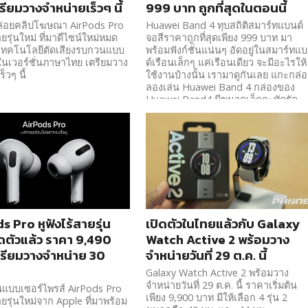
รียมวางจำหน่ายเร็วๆ นี้
999 บาท ถูกที่สุดในตอนนี้
ล่อยคลิปโฆษณา AirPods Pro
Huawei Band 4 ทุบสถิติสมาร์ทแบนด์
ายรุ่นใหม่ ที่มาดีไซน์ใหม่หมด
จอสีราคาถูกที่สุดเพียง 999 บาท มา
เทคโนโลยีตัดเสียงรบกวนแบบ
พร้อมฟังก์ชั่นแน่นๆ อัดอยู่ในสมาร์ทแ
ในเวอร์ชั่นภาษาไทย เตรียมวาง
ด์เรือนเล็กๆ แค่เรือนเดียว จะมีอะไรให้
็วๆ นี้
ใช้งานบ้างนั้น เรามาดูกันเลย แกะกล่อ
ลองเล่น Huawei Band 4 กล่องของ
Huawei Band4 มีขนาดเล็กกะทัดรัด
พร้อมบอกจุดเด่น ฟีเจอร์การใช้งาน
หลักๆ อยู่ที่ด้านหลัง...
 Pro หูฟังไร้สายรุ่น
เปิดตัวในไทยแล้วกับ Galaxy
ปิดตัวแล้ว ราคา 9,490
Watch Active 2 พร้อมวาง
รียมวางจำหน่าย 30
จำหน่ายวันที่ 29 ต.ค. นี้
Galaxy Watch Active 2 พร้อมวาง
จำหน่ายวันที่ 29 ต.ค. นี้ ราคาเริ่มต้น
ันแบบเซอร์ไพรส์ AirPods Pro
เพียง 9,900 บาท มีให้เลือก 4 รุ่น 2
ายรุ่นใหม่จาก Apple ที่มาพร้อม