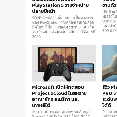
PlayStation 5 วางจำหน่าย
งานด้ว
ปลายปีหน้า
เปิดตัวแ
ฟีเจอร์ใ
SONY โพสต์ลงบล็อกอย่างเป็นทางการ
บาท และ
ของ PlayStation ว่าเครื่องเล่นเกมส์ยุค
แนะนำด้
ถัดไปจะมีชื่อว่า PlayStation 5 และเริ่ม
300 บาท
วางจำหน่ายช่วงเทศกาลจับจ่ายใช้สอยปี
2020
Microsoft เปิดให้ทดสอบ
รีวิว 
Project xCloud ในสหราช
PRO 51
อาณาจักร อเมริกา และ
ระดับพ
เกาหลีใต้
ได้ดี
Microsoft ทดสอบคู่แข่งของ Google
Plantron
Stadia มาพักใหญ่ๆ แล้ว โดยมีชื่อว่า
หูฟังไร้ส