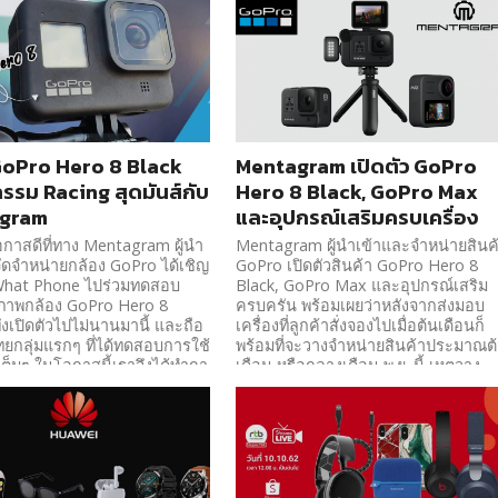
 GoPro Hero 8 Black
Mentagram เปิดตัว GoPro
กรรม Racing สุดมันส์กับ
Hero 8 Black, GoPro Max
gram
และอุปกรณ์เสริมครบเครื่อง
อกาสดีที่ทาง Mentagram ผู้นำ
Mentagram ผู้นำเข้าและจำหน่ายสินค
ัดจำหน่ายกล้อง GoPro ได้เชิญ
GoPro เปิดตัวสินค้า GoPro Hero 8
What Phone ไปร่วมทดสอบ
Black, GoPro Max และอุปกรณ์เสริม
ิภาพกล้อง GoPro Hero 8
ครบครัน พร้อมเผยว่าหลังจากส่งมอบ
พึ่งเปิดตัวไปไม่นานมานี้ และถือ
เครื่องที่ลูกค้าสั่งจองไปเมื่อต้นเดือนก็
ยกลุ่มแรกๆ ที่ได้ทดสอบการใช้
พร้อมที่จะวางจำหน่ายสินค้าประมาณต
็มๆ ในโอกาสนี้เราจึงได้ทำกา
เดือน หรือกลางเดือน พ.ย. นี้ เหตุวาง
และนำภาพถ่าย คลิปวิดีโอมา
จำหน่ายช้าเพราะสินค้าขาดตลาดทั่ว
จุดเด่นของ GOPRO HERO 8...
โลก GoPro HERO 8 Black HERO8
Black...