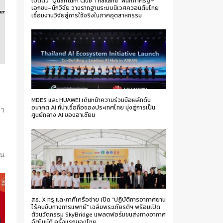
เปิดตัว “Quantum Club Thailand” ผนึกภาครัฐ–
เอกชน–นักวิจัย วางรากฐานระบบนิเวศควอนตัมไทย
เชื่อมงานวิจัยสู่การใช้จริงในภาคอุตสาหกรรม
MDES และ HUAWEI เดินหน้าความร่วมมือผลักดัน
อนาคต AI ที่น่าเชื่อถือของประเทศไทย มุ่งสู่การเป็น
้า
ศูนย์กลาง AI ของอาเซียน
้น
สธ. X ทรู และภาคีเครือข่าย เปิด “ปฏิบัติการอากาศยาน
ไร้คนขับทางการแพทย์” เฉลิมพระเกียรติฯ พร้อมเปิด
ตัวนวัตกรรม SkyBridge แพลตฟอร์มขนส่งทางอากาศ
อัตโนมัติ ครั้งแรกของไทย