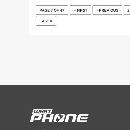
PAGE 7 OF 47
« FIRST
‹ PREVIOUS
3
LAST »