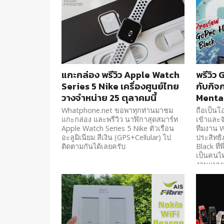
เดิม แกะกล่อง ตั้งค่าการใช้งานกับ
Fitbit Versa 2 เครื่องที่เราได้มาทดสอบ
เป็นรุ่น Standard...
แกะกล่อง พรีวิว Apple Watch
พรีวิว
Series 5 Nike เครื่องศูนย์ไทย
กับกิจ
วางจำหน่าย 25 ตุลาคมนี้
Menta
Whatphone.net ขอพาทุกท่านมาชม
ถือเป็นโ
แกะกล่อง และพรีวิว นาฬิกาสุดสมาร์ท
เข้าและจ
Apple Watch Series 5 Nike ตัวเรือน
ทีมงาน 
อะลูมิเนียม สีเงิน (GPS+Cellular) ไป
ประสิทธ
ติดตามกันได้เลยครับ
Black ที่
เป็นคนไท
งานแบบเต
รพรีวิว 
ฝากกัน 