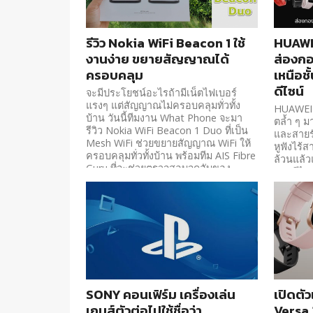
รีวิว Nokia WiFi Beacon 1 ใช้
HUAWEI
งานง่าย ขยายสัญญาณได้
ส่องกอ
ครอบคลุม
เหนือช
ดีไซน์
จะมีประโยชน์อะไรถ้ามีเน็ตไฟเบอร์
แรงๆ แต่สัญญาณไม่ครอบคลุมทั่วทั้ง
HUAWEI ก
บ้าน วันนี้ทีมงาน What Phone จะมา
ตล้ำ ๆ ม
รีวิว Nokia WiFi Beacon 1 Duo ที่เป็น
และสายรั
Mesh WiFi ช่วยขยายสัญญาณ WiFi ให้
หูฟังไร้
ครอบคลุมทั่วทั้งบ้าน พร้อมทีม AIS Fibre
ล้วนแล้ว
Guru ที่จะช่วยตรวจสอบจุดอับของ
และดีไซ
สัญญาณ...
และสายแ
SONY คอนเฟิร์ม เครื่องเล่น
เปิดตัว
เกมส์ตัวต่อไปใช้ชื่อว่า
Versa 2