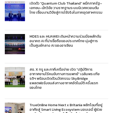
เปิดตัว “Quantum Club Thailand” ผนึกภาครัฐ–
เอกชน–นักวิจัย วางรากฐานระบบนิเวศควอนตัม
ไทย เชื่อมงานวิจัยสู่การใช้จริงในภาคอุตสาหกรรม
MDES และ HUAWEI เดินหน้าความร่วมมือผลักดัน
อนาคต AI ที่น่าเชื่อถือของประเทศไทย มุ่งสู่การ
เป็นศูนย์กลาง AI ของอาเซียน
สธ. X ทรู และภาคีเครือข่าย เปิด “ปฏิบัติการ
อากาศยานไร้คนขับทางการแพทย์” เฉลิมพระเกีย
รติฯ พร้อมเปิดตัวนวัตกรรม SkyBridge
แพลตฟอร์มขนส่งทางอากาศอัตโนมัติ ครั้งแรก
ของไทย
TrueOnline Home Next x Britania พลิกโฉมที่อยู่
อาศัยสู่ Smart Living Ecosystem มอบเอมี่ ผู้ช่วย