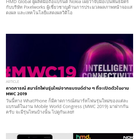
HMD Global ผู้ผลิตมือถือแบรนด์ Nokia เผยว่าจับมือเป็นพันธมิตร
กับบริษัท Pixelworks ผู้เชี่ยวชาญด้านการประมวลผลภาพหน้าจอแส
ดงผล และเทคโนโลยีแสดงผลวิดิโอ
ARTICLE
คาดการณ์ สมาร์ทโฟนรุ่นใหม่จากแบรนด์ต่าง ๆ ที่จะเปิดตัวในงาน
MWC 2019
วันนี้ทาง WhatPhone ก็มีคาดการณ์สมาร์ทโฟนรุ่นใหม่ของแต่ละ
แบรนด์ในงาน Mobile World Congress (MWC 2019) มาฝากกัน
ครับ จะมีรุ่นไหนบ้างนั้น ไปดูกันเลย!!