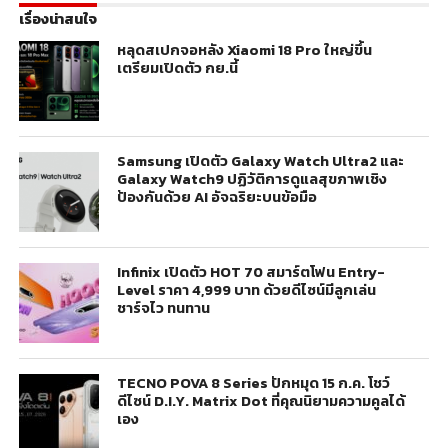
เรื่องน่าสนใจ
หลุดสเปกจอหลัง Xiaomi 18 Pro ใหญ่ขึ้น
เตรียมเปิดตัว กย.นี้
Samsung เปิดตัว Galaxy Watch Ultra2 และ
Galaxy Watch9 ปฏิวัติการดูแลสุขภาพเชิง
ป้องกันด้วย AI อัจฉริยะบนข้อมือ
Infinix เปิดตัว HOT 70 สมาร์ตโฟน Entry-
Level ราคา 4,999 บาท ด้วยดีไซน์มีลูกเล่น
ชาร์จไว ทนทาน
TECNO POVA 8 Series ปักหมุด 15 ก.ค. โชว์
ดีไซน์ D.I.Y. Matrix Dot ที่คุณนิยามความคูลได้
เอง