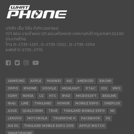
บริษัท เอ็ม วิชั่น จำกัด (มหาชน)
11/1 ซอย รามคำแหง 121 แขวงหัวหมาก เขตบางกะปี กรุงเทพฯ 10240
ประเทศไทย
โทร 0-2735-1201 , 0-2735-1202 , 0-2735-1204
แฟกซ์ 0-2735-2719.
SAMSUNG
APPLE
HUAWEI
AIS
ANDROID
XIAOMI
OPPO
IPHONE
GOOGLE
HIGHLIGHT
DTAC
IOS
VIVO
SONY
NOKIA
LG
HTC
IPAD
MICROSOFT
REALME
ซัมซุง
LINE
THAILAND
HONOR
MOBILE EXPO
ONEPLUS
ASUS
QUALCOMM
TRUE
THAILAND MOBILE EXPO
MI
LENOVO
MOTOROLA
TRUEMOVE H
FACEBOOK
5G
AIS 5G
THAILAND MOBILE EXPO 2019
APPLE WATCH
SMARTPHONE