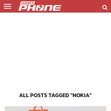
ข่าว
รีวิว
ทิป
แอพ
เกมส์
บทความ
COMPARISON
ติดต่อ
API
&
พลิ
เรา
NEW
ทริค
เคชั่น
ALL POSTS TAGGED "NOKIA"