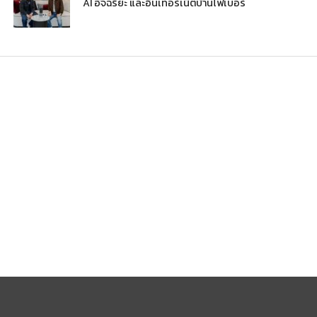
AI อัจฉริยะ และอินเทอร์เน็ตบ้านไฟเบอร์