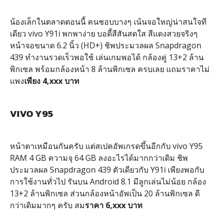
น้องเล็กในตลาดตอนนี้ คนชอบบางๆ เน้นจอใหญ่น่าสนใจที
เดียว vivo Y91i พกพาง่าย บอดี้สีสันสดใส สีแดงสวยจริงๆ
หน้าจอขนาด 6.2 นิ้ว (HD+) ชิพประมวลผล Snapdragon
439 ทำงานรวดเร็วพอใช้ เล่นเกมพอได้ กล้องคู่ 13+2 ล้าน
พิกเซล พร้อมกล้องหน้า 8 ล้านพิกเซล ครบเลย แถมราคาไม่
แพง
เพียง 4,xxx บาท
VIVO Y95
หน้าตาเหมือนกันครับ แต่สเปคอัพเกรดขึ้นอีกกับ vivo Y95
RAM 4 GB ความจุ 64 GB ลงอะไรได้มากกว่าเดิม ชิพ
ประมวลผล Snapdragon 439 ตัวเดียวกับ Y91i เพียงพอกับ
การใช้งานทั่วไป รันบน Android 8.1 มีลูกเล่นไม่น้อย กล้อง
13+2 ล้านพิกเซล ส่วนกล้องหน้าอัพเป็น 20 ล้านพิกเซล ดี
กว่าเดิมมากๆ ครับ สม
ราคา 6,xxx บาท