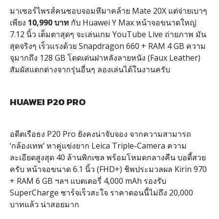
มาเซอร์ไพรส์คนชอบจอมหึมาคล้าย Mate 20X แต่จ่ายเบาๆ
เพียง
10,990 บาท
กับ Huawei Y Max หน้าจอขนาดใหญ่
7.12 นิ้ว เต็มตาสุดๆ จะเล่นเกม YouTube Live ถ่ายภาพ มัน
สุดจริงๆ เร็วแรงด้วย Snapdragon 660 + RAM 4 GB ความ
จุมากถึง 128 GB โดดเด่นฝาหลังลายหนัง (Faux Leather)
สัมผัสแตกต่างจากรุ่นอื่นๆ ลองเล่นได้ในงานครับ
HUAWEI P20 PRO
อดีตเรือธง P20 Pro ยังคงน่าจับจอง จากความสามารถ
‘กล้องเทพ’ หาคู่แข่งยาก Leica Triple-Camera ความ
ละเอียดสูงสุด 40 ล้านพิกเซล พร้อมโหมดกลางคืน บอดี้สวย
ครับ หน้าจอขนาด 6.1 นิ้ว (FHD+) ชิพประมวลผล Kirin 970
+ RAM 6 GB ฯลฯ แบตเตอรี่ 4,000 mAh รองรับ
SuperCharge ชาร์จเร็วสะใจ ราคาตอนนี้ไม่ถึง 20,000
บาทแล้ว น่าสอยมาก