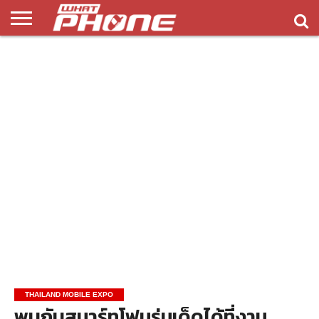
ข่าว
รีวิว
ทิป
แอพ
เกมส์
บทความ
COMPARISON
ติดต่อ
API
&
พลิ
เรา
NEW
ทริค
เคชั่น
THAILAND MOBILE EXPO
พบกับสมาร์ทโฟนรุ่นเด็ดได้ที่งาน