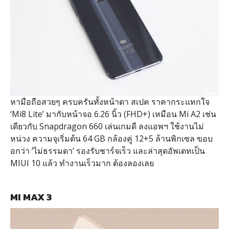
หามือถือสวยๆ ครบครันทั้งหน้าตา สเปค ราคากระแทกใจ
‘Mi8 Lite’ มากับหน้าจอ 6.26 นิ้ว (FHD+) เหมือน Mi A2 เช่น
เดียวกับ Snapdragon 660 เล่นเกมดี ลงแอพฯ ใช้งานไม่
หน่วง ความจุเริ่มต้น 64 GB กล้องคู่ 12+5 ล้านพิกเซล ขอบ
อกว่า ‘ไม่ธรรมดา’ รองรับชาร์จเร็ว และล่าสุดอัพเดทเป็น
MIUI 10 แล้ว ทำงานเร็วมาก ต้องลองเลย
MI MAX 3